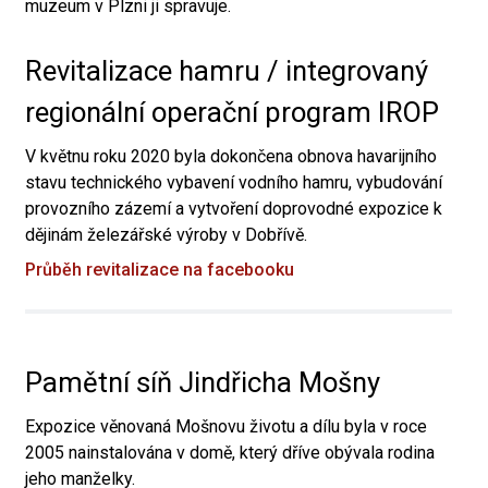
muzeum v Plzni ji spravuje.
Revitalizace hamru / integrovaný
regionální operační program IROP
V květnu roku 2020 byla dokončena obnova havarijního
stavu technického vybavení vodního hamru, vybudování
provozního zázemí a vytvoření doprovodné expozice k
dějinám železářské výroby v Dobřívě.
Průběh revitalizace na facebooku
Pamětní síň Jindřicha Mošny
Expozice věnovaná Mošnovu životu a dílu byla v roce
2005 nainstalována v domě, který dříve obývala rodina
jeho manželky.