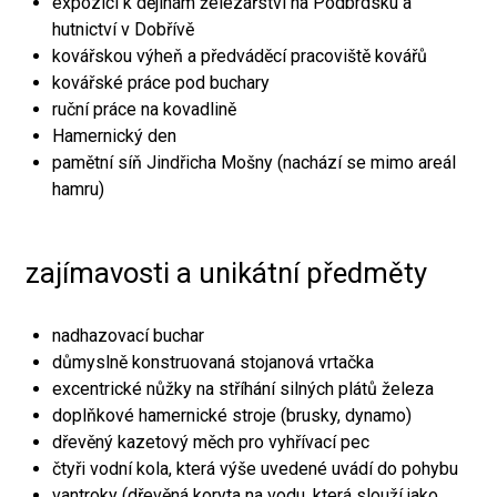
expozici k dějinám železářství na Podbrdsku a
hutnictví v Dobřívě
kovářskou výheň a předváděcí pracoviště kovářů
kovářské práce pod buchary
ruční práce na kovadlině
Hamernický den
pamětní síň Jindřicha Mošny (nachází se mimo areál
hamru)
zajímavosti a unikátní předměty
nadhazovací buchar
důmyslně konstruovaná stojanová vrtačka
excentrické nůžky na stříhání silných plátů železa
doplňkové hamernické stroje (brusky, dynamo)
dřevěný kazetový měch pro vyhřívací pec
čtyři vodní kola, která výše uvedené uvádí do pohybu
vantroky (dřevěná koryta na vodu, která slouží jako