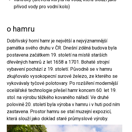
přívod vody pro vodní kolo)
o hamru
Dobřívský horní hamr je největší a nejvýznamnější
památka svého druhu v ČR. Dnešní zděná budova byla
postavena začátkem 19. století na místě starších
dřevěných hamrů z let 1658 a 1701. Bohaté strojní
vybavení pochází z 19. století. Původně se v hamru
zkujňovalo vysokopecní surové železo, ze kterého se
vykovávaly tyčové polotovary. Po rozšíření modernější
ocelářské technologie přešel hamr koncem 60. let 19.
stol. na výrobu těžkého kovaného nářadí. Ve druhé
polovině 20. století byla výroba v hamru i v huti pod ním
zastavena. Prostor hamru se stal muzejní expozicí,
která slouží jako doklad staré průmyslové výroby.