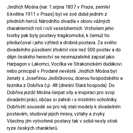
Jindřich Mošna (nar. 1.srpna 1837 v Praze, zemřel
6.května 1911 v Praze) byl ve své době jedním z
předních herců Národního divadla v oboru vážných
charakterních rolí i rolí veseloherních. Vrcholem jeho
tvorby pak byly postavy tragikomické, k čemuž ho
předurčoval i jeho vzhled a drobná postava. Za svého
divadelního působení ztvárnil více než 500 postav a do
dějin českého herectví se nesmazatelně zapsal jako
Harpagon v Lakomci, Vocílka ve Strakonickém dudákovi
nebo principál v Prodané nevěstě. Jindřich Mošna byl
ženatý s Josefínou Jedličkovou, dcerou hospodského a
řezníka z Dobříva č.p. 48 (dnešní Stará hospoda). Do
Dobříva jezdil Mošna čerpat síly a inspiraci pro svoji
divadelní práci, občas si zahrál i s místními ochotníky.
Dobřívští sousedé se pro něj stali modely k divadelním
postavám, studoval jejich mravy, vztahy a zvyky.
Všechny jím vytvořené postavy tak v sobě nesly otisk
ryze českých charakterů.