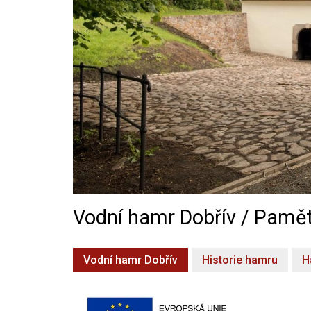
Vodní hamr Dobřív / Pamět
Vodní hamr Dobřív
Historie hamru
H