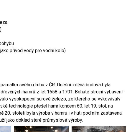
leza
)
 pohybu
 jako přívod vody pro vodní kolo)
ší památka svého druhu v ČR. Dnešní zděná budova byla
 dřevěných hamrů z let 1658 a 1701. Bohaté strojní vybavení
ovalo vysokopecní surové železo, ze kterého se vykovávaly
ské technologie přešel hamr koncem 60. let 19. stol. na
 20. století byla výroba v hamru i v huti pod ním zastavena.
ouží jako doklad staré průmyslové výroby.