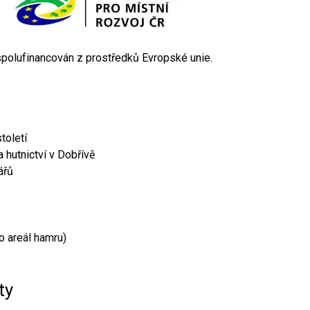
 spolufinancován z prostředků Evropské unie.
toletí
 hutnictví v Dobřívě
ářů
o areál hamru)
ty