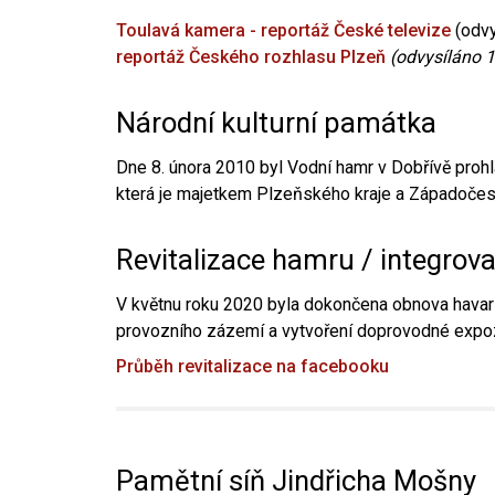
Toulavá kamera - reportáž České televize
(odvy
reportáž Českého rozhlasu Plzeň
(odvysíláno 1
Národní kulturní památka
Dne 8. února 2010 byl Vodní hamr v Dobřívě prohl
která je majetkem Plzeňského kraje a Západočesk
Revitalizace hamru / integrov
V květnu roku 2020 byla dokončena obnova havari
provozního zázemí a vytvoření doprovodné expoz
Průběh revitalizace na facebooku
Pamětní síň Jindřicha Mošny