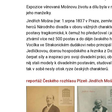
Expozice věnovaná Mošnovu životu a dílu byla v r
jeho manželky.
Jindřich Mošna (nar. 1.srpna 1837 v Praze, zemře
herců Národního divadla v oboru vážných charakter
postavy tragikomické, k čemuž ho předurčoval i 
ztvárnil více než 500 postav a do dějin českého
Vocílka ve Strakonickém dudákovi nebo principál
Jedličkovou, dcerou hospodského a řezníka z Dob
čerpat síly a inspiraci pro svoji divadelní práci, 
něj stali modely k divadelním postavám, studoval
tak v sobě nesly otisk ryze českých charakterů.
reportáž Českého rozhlasu Plzeň
Jindřich Mo