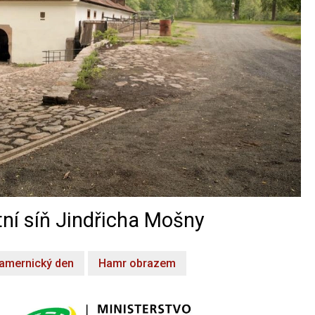
ní síň Jindřicha Mošny
amernický den
Hamr obrazem