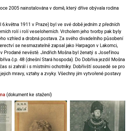
oce 2005 nainstalována v domě, který dříve obývala rodina
l 6.května 1911 v Praze) byl ve své době jedním z předních
ních rolí i rolí veseloherních. Vrcholem jeho tvorby pak byly
jeho vzhled a drobná postava. Za svého divadelního působení
 herectví se nesmazatelně zapsal jako Harpagon v Lakomci,
 v Prodané nevěstě. Jindřich Mošna byl ženatý s Josefínou
říva č.p. 48 (dnešní Stará hospoda). Do Dobříva jezdil Mošna
občas si zahrál i s místními ochotníky. Dobřívští sousedé se pro
 jejich mravy, vztahy a zvyky. Všechny jím vytvořené postavy
šna
(dokument ke stažení)