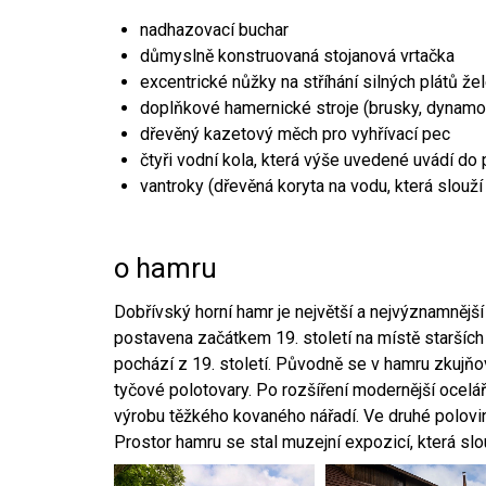
nadhazovací buchar
důmyslně konstruovaná stojanová vrtačka
excentrické nůžky na stříhání silných plátů že
doplňkové hamernické stroje (brusky, dynamo
dřevěný kazetový měch pro vyhřívací pec
čtyři vodní kola, která výše uvedené uvádí do
vantroky (dřevěná koryta na vodu, která slouží
o hamru
Dobřívský horní hamr je největší a nejvýznamněj
postavena začátkem 19. století na místě starších
pochází z 19. století. Původně se v hamru zkujň
tyčové polotovary. Po rozšíření modernější ocelář
výrobu těžkého kovaného nářadí. Ve druhé polovině
Prostor hamru se stal muzejní expozicí, která sl