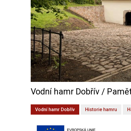
Vodní hamr Dobřív / Pamět
Vodní hamr Dobřív
Historie hamru
H