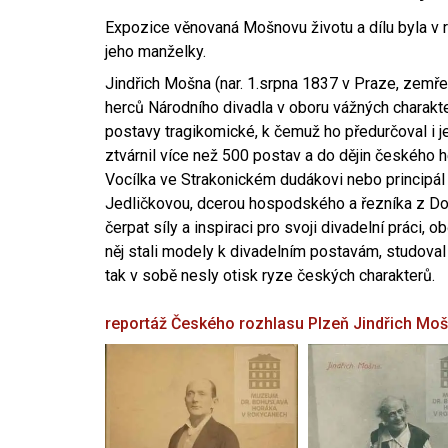
Expozice věnovaná Mošnovu životu a dílu byla v r
jeho manželky.
Jindřich Mošna (nar. 1.srpna 1837 v Praze, zemře
herců Národního divadla v oboru vážných charakter
postavy tragikomické, k čemuž ho předurčoval i 
ztvárnil více než 500 postav a do dějin českého
Vocílka ve Strakonickém dudákovi nebo principál
Jedličkovou, dcerou hospodského a řezníka z Dob
čerpat síly a inspiraci pro svoji divadelní práci, 
něj stali modely k divadelním postavám, studoval
tak v sobě nesly otisk ryze českých charakterů.
reportáž Českého rozhlasu Plzeň
Jindřich Mo