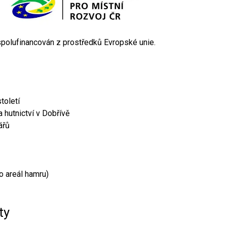
 spolufinancován z prostředků Evropské unie.
toletí
 hutnictví v Dobřívě
ářů
o areál hamru)
ty