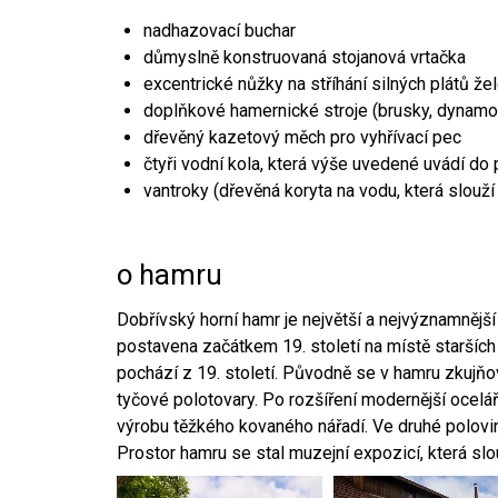
nadhazovací buchar
důmyslně konstruovaná stojanová vrtačka
excentrické nůžky na stříhání silných plátů že
doplňkové hamernické stroje (brusky, dynamo
dřevěný kazetový měch pro vyhřívací pec
čtyři vodní kola, která výše uvedené uvádí do
vantroky (dřevěná koryta na vodu, která slouží
o hamru
Dobřívský horní hamr je největší a nejvýznamněj
postavena začátkem 19. století na místě starších
pochází z 19. století. Původně se v hamru zkujň
tyčové polotovary. Po rozšíření modernější ocelář
výrobu těžkého kovaného nářadí. Ve druhé polovině
Prostor hamru se stal muzejní expozicí, která sl