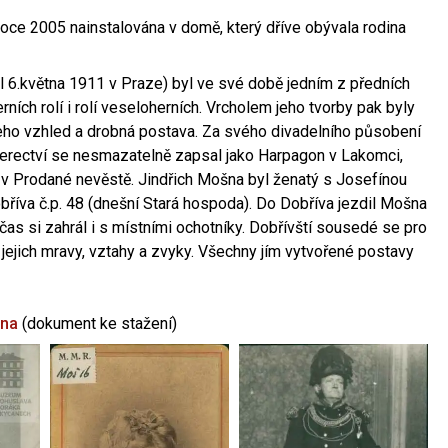
oce 2005 nainstalována v domě, který dříve obývala rodina
l 6.května 1911 v Praze) byl ve své době jedním z předních
ních rolí i rolí veseloherních. Vrcholem jeho tvorby pak byly
jeho vzhled a drobná postava. Za svého divadelního působení
 herectví se nesmazatelně zapsal jako Harpagon v Lakomci,
 v Prodané nevěstě. Jindřich Mošna byl ženatý s Josefínou
říva č.p. 48 (dnešní Stará hospoda). Do Dobříva jezdil Mošna
občas si zahrál i s místními ochotníky. Dobřívští sousedé se pro
 jejich mravy, vztahy a zvyky. Všechny jím vytvořené postavy
šna
(dokument ke stažení)