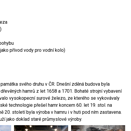
leza
)
 pohybu
 jako přívod vody pro vodní kolo)
ší památka svého druhu v ČR. Dnešní zděná budova byla
 dřevěných hamrů z let 1658 a 1701. Bohaté strojní vybavení
ovalo vysokopecní surové železo, ze kterého se vykovávaly
ské technologie přešel hamr koncem 60. let 19. stol. na
 20. století byla výroba v hamru i v huti pod ním zastavena.
ouží jako doklad staré průmyslové výroby.