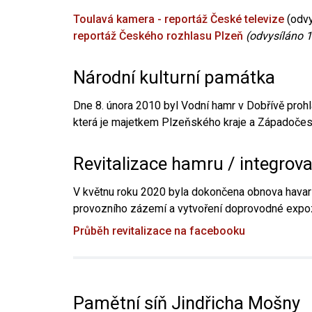
Toulavá kamera - reportáž České televize
(odvy
reportáž Českého rozhlasu Plzeň
(odvysíláno 1
Národní kulturní památka
Dne 8. února 2010 byl Vodní hamr v Dobřívě prohl
která je majetkem Plzeňského kraje a Západočesk
Revitalizace hamru / integrov
V květnu roku 2020 byla dokončena obnova havari
provozního zázemí a vytvoření doprovodné expoz
Průběh revitalizace na facebooku
Pamětní síň Jindřicha Mošny