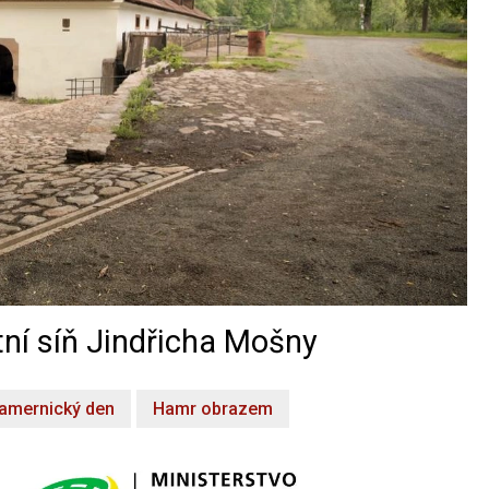
ní síň Jindřicha Mošny
amernický den
Hamr obrazem