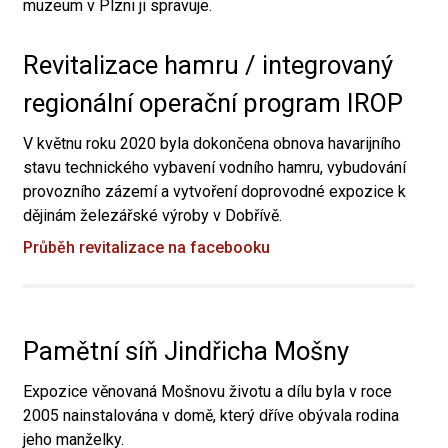
muzeum v Plzni ji spravuje.
Revitalizace hamru / integrovaný
regionální operační program IROP
V květnu roku 2020 byla dokončena obnova havarijního
stavu technického vybavení vodního hamru, vybudování
provozního zázemí a vytvoření doprovodné expozice k
dějinám železářské výroby v Dobřívě.
Průběh revitalizace na facebooku
Pamětní síň Jindřicha Mošny
Expozice věnovaná Mošnovu životu a dílu byla v roce
2005 nainstalována v domě, který dříve obývala rodina
jeho manželky.