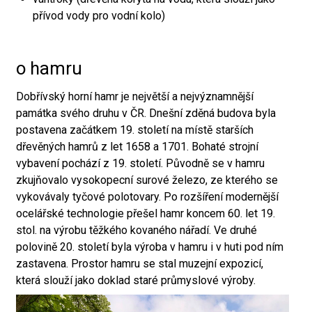
přívod vody pro vodní kolo)
o hamru
Dobřívský horní hamr je největší a nejvýznamnější
památka svého druhu v ČR. Dnešní zděná budova byla
postavena začátkem 19. století na místě starších
dřevěných hamrů z let 1658 a 1701. Bohaté strojní
vybavení pochází z 19. století. Původně se v hamru
zkujňovalo vysokopecní surové železo, ze kterého se
vykovávaly tyčové polotovary. Po rozšíření modernější
ocelářské technologie přešel hamr koncem 60. let 19.
stol. na výrobu těžkého kovaného nářadí. Ve druhé
polovině 20. století byla výroba v hamru i v huti pod ním
zastavena. Prostor hamru se stal muzejní expozicí,
která slouží jako doklad staré průmyslové výroby.