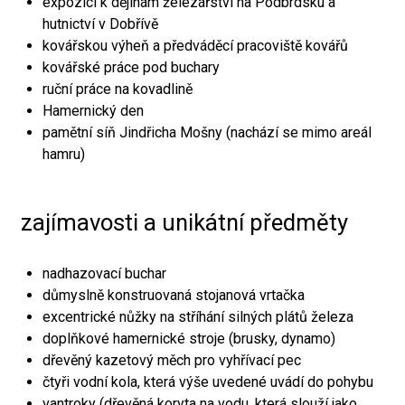
expozici k dějinám železářství na Podbrdsku a
hutnictví v Dobřívě
kovářskou výheň a předváděcí pracoviště kovářů
kovářské práce pod buchary
ruční práce na kovadlině
Hamernický den
pamětní síň Jindřicha Mošny (nachází se mimo areál
hamru)
zajímavosti a unikátní předměty
nadhazovací buchar
důmyslně konstruovaná stojanová vrtačka
excentrické nůžky na stříhání silných plátů železa
doplňkové hamernické stroje (brusky, dynamo)
dřevěný kazetový měch pro vyhřívací pec
čtyři vodní kola, která výše uvedené uvádí do pohybu
vantroky (dřevěná koryta na vodu, která slouží jako