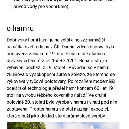
přívod vody pro vodní kolo)
o hamru
Dobřívský horní hamr je největší a nejvýznamnější
památka svého druhu v ČR. Dnešní zděná budova byla
postavena začátkem 19. století na místě starších
dřevěných hamrů z let 1658 a 1701. Bohaté strojní
vybavení pochází z 19. století. Původně se v hamru
zkujňovalo vysokopecní surové železo, ze kterého se
vykovávaly tyčové polotovary. Po rozšíření modernější
ocelářské technologie přešel hamr koncem 60. let 19.
stol. na výrobu těžkého kovaného nářadí. Ve druhé
polovině 20. století byla výroba v hamru i v huti pod ním
zastavena. Prostor hamru se stal muzejní expozicí,
která slouží jako doklad staré průmyslové výroby.