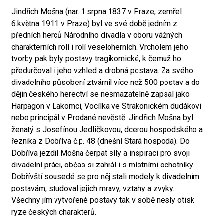
Jindřich Mošna (nar. 1.srpna 1837 v Praze, zemřel
6.května 1911 v Praze) byl ve své době jedním z
předních herců Národního divadla v oboru vážných
charakterních rolí i rolí veseloherních. Vrcholem jeho
tvorby pak byly postavy tragikomické, k čemuž ho
předurčoval i jeho vzhled a drobná postava. Za svého
divadelního působení ztvárnil více než 500 postav a do
dějin českého herectví se nesmazatelně zapsal jako
Harpagon v Lakomci, Vocílka ve Strakonickém dudákovi
nebo principál v Prodané nevěstě. Jindřich Mošna byl
ženatý s Josefínou Jedličkovou, dcerou hospodského a
řezníka z Dobříva č.p. 48 (dnešní Stará hospoda). Do
Dobříva jezdil Mošna čerpat síly a inspiraci pro svoji
divadelní práci, občas si zahrál i s místními ochotníky.
Dobřívští sousedé se pro něj stali modely k divadelním
postavám, studoval jejich mravy, vztahy a zvyky.
Všechny jím vytvořené postavy tak v sobě nesly otisk
ryze českých charakterů.