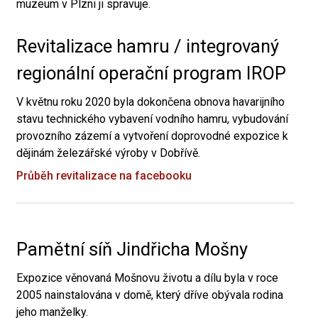
muzeum v Plzni ji spravuje.
Revitalizace hamru / integrovaný
regionální operační program IROP
V květnu roku 2020 byla dokončena obnova havarijního
stavu technického vybavení vodního hamru, vybudování
provozního zázemí a vytvoření doprovodné expozice k
dějinám železářské výroby v Dobřívě.
Průběh revitalizace na facebooku
Pamětní síň Jindřicha Mošny
Expozice věnovaná Mošnovu životu a dílu byla v roce
2005 nainstalována v domě, který dříve obývala rodina
jeho manželky.