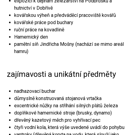
expozici k dějinám železářství na Podbrdsku a
hutnictví v Dobřívě
kovářskou výheň a předváděcí pracoviště kovářů
kovářské práce pod buchary
ruční práce na kovadlině
Hamernický den
pamětní síň Jindřicha Mošny (nachází se mimo areál
hamru)
zajímavosti a unikátní předměty
nadhazovací buchar
důmyslně konstruovaná stojanová vrtačka
excentrické nůžky na stříhání silných plátů železa
doplňkové hamernické stroje (brusky, dynamo)
dřevěný kazetový měch pro vyhřívací pec
čtyři vodní kola, která výše uvedené uvádí do pohybu
vantroky (dřevěná koryta na vodu, která slouží jako