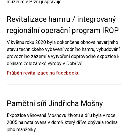
muzeum v Plzni ji spravuje.
Revitalizace hamru / integrovaný
regionální operační program IROP
V květnu roku 2020 byla dokončena obnova havarijního
stavu technického vybavení vodního hamru, vybudování
provozního zázemí a vytvoření doprovodné expozice k
dějinám železářské výroby v Dobřívě.
Průběh revitalizace na facebooku
Pamětní síň Jindřicha Mošny
Expozice věnovaná Mošnovu životu a dílu byla v roce
2005 nainstalována v domě, který dříve obývala rodina
jeho manželky.