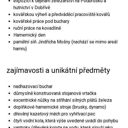
expozici k dějinám železářství na Podbrdsku a
hutnictví v Dobřívě
kovářskou výheň a předváděcí pracoviště kovářů
kovářské práce pod buchary
ruční práce na kovadlině
Hamernický den
pamětní síň Jindřicha Mošny (nachází se mimo areál
hamru)
zajímavosti a unikátní předměty
nadhazovací buchar
důmyslně konstruovaná stojanová vrtačka
excentrické nůžky na stříhání silných plátů železa
doplňkové hamernické stroje (brusky, dynamo)
dřevěný kazetový měch pro vyhřívací pec
čtyři vodní kola, která výše uvedené uvádí do pohybu
vantroky (dřevěná koryta na vodu, která slouží jako