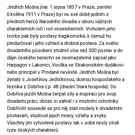
Jindřich Mošna (nar. 1.srpna 1837 v Praze, zemřel
6.května 1911 v Praze) byl ve své době jedním z
předních herců Národního divadla v oboru vážných
charakterních rolí i rolí veseloherních. Vrcholem jeho
tvorby pak byly postavy tragikomické, k čemuž ho
předurčoval i jeho vzhled a drobná postava. Za svého
divadelního působení ztvárnil více než 500 postav a do
dějin českého herectví se nesmazatelně zapsal jako
Harpagon v Lakomci, Vocílka ve Strakonickém dudákovi
nebo principál v Prodané nevěstě. Jindřich Mošna byl
ženatý s Josefínou Jedličkovou, dcerou hospodského a
řezníka z Dobříva č.p. 48 (dnešní Stará hospoda). Do
Dobříva jezdil Mošna čerpat síly a inspiraci pro svoji
divadelní práci, občas si zahrál i s místními ochotníky.
Dobřívští sousedé se pro něj stali modely k divadelním
postavám, studoval jejich mravy, vztahy a zvyky.
Všechny jím vytvořené postavy tak v sobě nesly otisk
ryze českých charakterů.