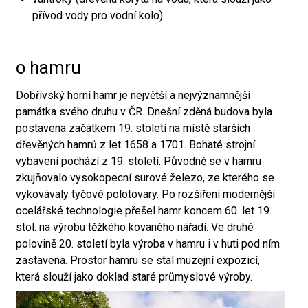
přívod vody pro vodní kolo)
o hamru
Dobřívský horní hamr je největší a nejvýznamnější
památka svého druhu v ČR. Dnešní zděná budova byla
postavena začátkem 19. století na místě starších
dřevěných hamrů z let 1658 a 1701. Bohaté strojní
vybavení pochází z 19. století. Původně se v hamru
zkujňovalo vysokopecní surové železo, ze kterého se
vykovávaly tyčové polotovary. Po rozšíření modernější
ocelářské technologie přešel hamr koncem 60. let 19.
stol. na výrobu těžkého kovaného nářadí. Ve druhé
polovině 20. století byla výroba v hamru i v huti pod ním
zastavena. Prostor hamru se stal muzejní expozicí,
která slouží jako doklad staré průmyslové výroby.