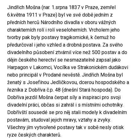
Jindřich Mošna (nar. 1.srpna 1837 v Praze, zemřel
6.května 1911 v Praze) byl ve své době jedním z
předních herců Národního divadla v oboru vážných
charakterních rolí i rolí veseloherních. Vrcholem jeho
tvorby pak byly postavy tragikomické, k čemuž ho
předurčoval i jeho vzhled a drobná postava. Za svého
divadelního působení ztvárnil více než 500 postav a do
dějin českého herectví se nesmazatelně zapsal jako
Harpagon v Lakomci, Vocílka ve Strakonickém dudákovi
nebo principál v Prodané nevěstě. Jindřich Mošna byl
ženatý s Josefínou Jedličkovou, dcerou hospodského a
řezníka z Dobříva č.p. 48 (dnešní Stará hospoda). Do
Dobříva jezdil Mošna čerpat síly a inspiraci pro svoji
divadelní práci, občas si zahrál i s místními ochotníky.
Dobřívští sousedé se pro něj stali modely k divadelním
postavám, studoval jejich mravy, vztahy a zvyky.
Všechny jím vytvořené postavy tak v sobě nesly otisk
ryze českých charakterů.