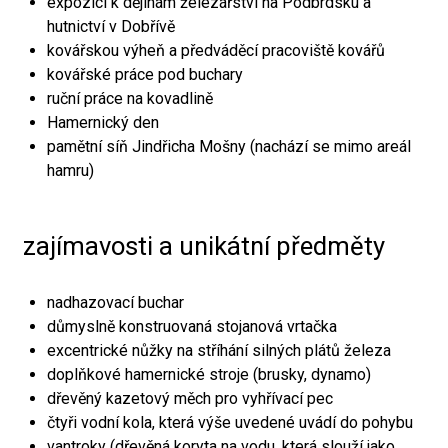
expozici k dějinám železářství na Podbrdsku a
hutnictví v Dobřívě
kovářskou výheň a předváděcí pracoviště kovářů
kovářské práce pod buchary
ruční práce na kovadlině
Hamernický den
pamětní síň Jindřicha Mošny (nachází se mimo areál
hamru)
zajímavosti a unikátní předměty
nadhazovací buchar
důmyslně konstruovaná stojanová vrtačka
excentrické nůžky na stříhání silných plátů železa
doplňkové hamernické stroje (brusky, dynamo)
dřevěný kazetový měch pro vyhřívací pec
čtyři vodní kola, která výše uvedené uvádí do pohybu
vantroky (dřevěná koryta na vodu, která slouží jako