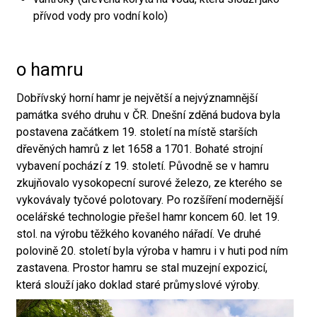
přívod vody pro vodní kolo)
o hamru
Dobřívský horní hamr je největší a nejvýznamnější
památka svého druhu v ČR. Dnešní zděná budova byla
postavena začátkem 19. století na místě starších
dřevěných hamrů z let 1658 a 1701. Bohaté strojní
vybavení pochází z 19. století. Původně se v hamru
zkujňovalo vysokopecní surové železo, ze kterého se
vykovávaly tyčové polotovary. Po rozšíření modernější
ocelářské technologie přešel hamr koncem 60. let 19.
stol. na výrobu těžkého kovaného nářadí. Ve druhé
polovině 20. století byla výroba v hamru i v huti pod ním
zastavena. Prostor hamru se stal muzejní expozicí,
která slouží jako doklad staré průmyslové výroby.