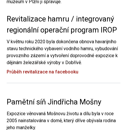
muzeum v Plzni ji spravuje.
Revitalizace hamru / integrovaný
regionální operační program IROP
V květnu roku 2020 byla dokončena obnova havarijního
stavu technického vybavení vodního hamru, vybudování
provozního zázemí a vytvoření doprovodné expozice k
dějinám železářské výroby v Dobřívě.
Průběh revitalizace na facebooku
Pamětní síň Jindřicha Mošny
Expozice věnovaná Mošnovu životu a dílu byla v roce
2005 nainstalována v domě, který dříve obývala rodina
jeho manželky.