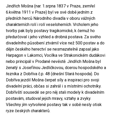
Jindřich Mošna (nar. 1.srpna 1837 v Praze, zemřel
6.května 1911 v Praze) byl ve své době jedním z
předních herců Národního divadla v oboru vážných
charakterních rolí i rolí veseloherních. Vrcholem jeho
tvorby pak byly postavy tragikomické, k čemuž ho
předurčoval i jeho vzhled a drobná postava. Za svého
divadelního působení ztvárnil více než 500 postav a do
dějin českého herectví se nesmazatelně zapsal jako
Harpagon v Lakomci, Vocílka ve Strakonickém dudákovi
nebo principál v Prodané nevěstě. Jindřich Mošna byl
ženatý s Josefínou Jedličkovou, dcerou hospodského a
řezníka z Dobříva č.p. 48 (dnešní Stará hospoda). Do
Dobříva jezdil Mošna čerpat síly a inspiraci pro svoji
divadelní práci, občas si zahrál i s místními ochotníky.
Dobřívští sousedé se pro něj stali modely k divadelním
postavám, studoval jejich mravy, vztahy a zvyky.
Všechny jím vytvořené postavy tak v sobě nesly otisk
ryze českých charakterů.