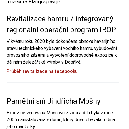
muzeum v Plzni ji spravuje.
Revitalizace hamru / integrovaný
regionální operační program IROP
V květnu roku 2020 byla dokončena obnova havarijního
stavu technického vybavení vodního hamru, vybudování
provozního zázemí a vytvoření doprovodné expozice k
dějinám železářské výroby v Dobřívě.
Průběh revitalizace na facebooku
Pamětní síň Jindřicha Mošny
Expozice věnovaná Mošnovu životu a dílu byla v roce
2005 nainstalována v domě, který dříve obývala rodina
jeho manželky.