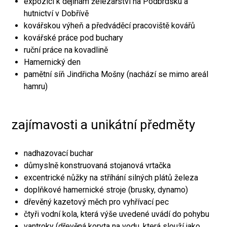
expozici k dějinám železářství na Podbrdsku a
hutnictví v Dobřívě
kovářskou výheň a předváděcí pracoviště kovářů
kovářské práce pod buchary
ruční práce na kovadlině
Hamernický den
pamětní síň Jindřicha Mošny (nachází se mimo areál
hamru)
zajímavosti a unikátní předměty
nadhazovací buchar
důmyslně konstruovaná stojanová vrtačka
excentrické nůžky na stříhání silných plátů železa
doplňkové hamernické stroje (brusky, dynamo)
dřevěný kazetový měch pro vyhřívací pec
čtyři vodní kola, která výše uvedené uvádí do pohybu
vantroky (dřevěná koryta na vodu, která slouží jako