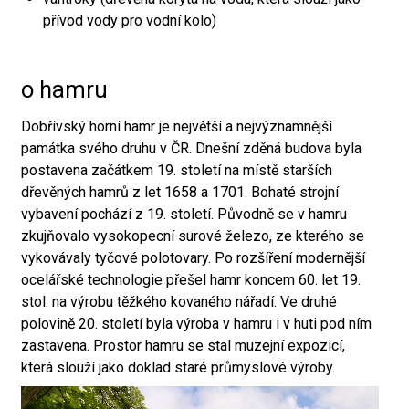
přívod vody pro vodní kolo)
o hamru
Dobřívský horní hamr je největší a nejvýznamnější
památka svého druhu v ČR. Dnešní zděná budova byla
postavena začátkem 19. století na místě starších
dřevěných hamrů z let 1658 a 1701. Bohaté strojní
vybavení pochází z 19. století. Původně se v hamru
zkujňovalo vysokopecní surové železo, ze kterého se
vykovávaly tyčové polotovary. Po rozšíření modernější
ocelářské technologie přešel hamr koncem 60. let 19.
stol. na výrobu těžkého kovaného nářadí. Ve druhé
polovině 20. století byla výroba v hamru i v huti pod ním
zastavena. Prostor hamru se stal muzejní expozicí,
která slouží jako doklad staré průmyslové výroby.