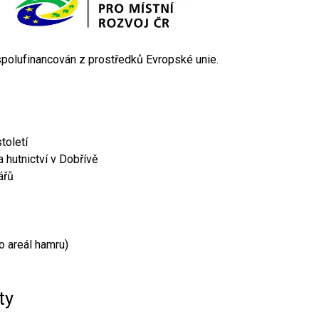
 spolufinancován z prostředků Evropské unie.
toletí
 hutnictví v Dobřívě
ářů
o areál hamru)
ty