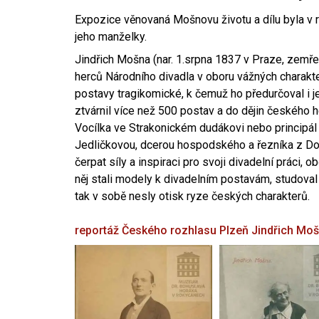
Expozice věnovaná Mošnovu životu a dílu byla v r
jeho manželky.
Jindřich Mošna (nar. 1.srpna 1837 v Praze, zemře
herců Národního divadla v oboru vážných charakter
postavy tragikomické, k čemuž ho předurčoval i 
ztvárnil více než 500 postav a do dějin českého
Vocílka ve Strakonickém dudákovi nebo principál
Jedličkovou, dcerou hospodského a řezníka z Dob
čerpat síly a inspiraci pro svoji divadelní práci, 
něj stali modely k divadelním postavám, studoval
tak v sobě nesly otisk ryze českých charakterů.
reportáž Českého rozhlasu Plzeň
Jindřich Mo