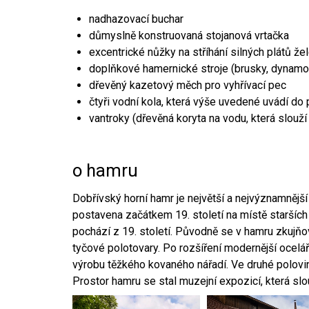
nadhazovací buchar
důmyslně konstruovaná stojanová vrtačka
excentrické nůžky na stříhání silných plátů že
doplňkové hamernické stroje (brusky, dynamo
dřevěný kazetový měch pro vyhřívací pec
čtyři vodní kola, která výše uvedené uvádí do
vantroky (dřevěná koryta na vodu, která slouží
o hamru
Dobřívský horní hamr je největší a nejvýznamněj
postavena začátkem 19. století na místě starších
pochází z 19. století. Původně se v hamru zkujň
tyčové polotovary. Po rozšíření modernější ocelář
výrobu těžkého kovaného nářadí. Ve druhé polovině
Prostor hamru se stal muzejní expozicí, která sl