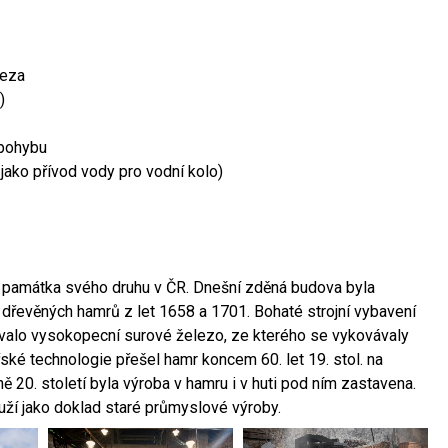
leza
)
 pohybu
 jako přívod vody pro vodní kolo)
ší památka svého druhu v ČR. Dnešní zděná budova byla
 dřevěných hamrů z let 1658 a 1701. Bohaté strojní vybavení
ovalo vysokopecní surové železo, ze kterého se vykovávaly
ské technologie přešel hamr koncem 60. let 19. stol. na
 20. století byla výroba v hamru i v huti pod ním zastavena.
ouží jako doklad staré průmyslové výroby.