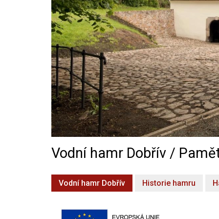
Vodní hamr Dobřív / Pamět
Vodní hamr Dobřív
Historie hamru
H