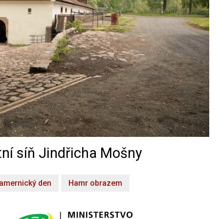
ní síň Jindřicha Mošny
amernický den
Hamr obrazem