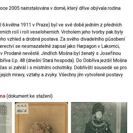
oce 2005 nainstalována v domě, který dříve obývala rodina
l 6.května 1911 v Praze) byl ve své době jedním z předních
ních rolí i rolí veseloherních. Vrcholem jeho tvorby pak byly
jeho vzhled a drobná postava. Za svého divadelního působení
 herectví se nesmazatelně zapsal jako Harpagon v Lakomci,
 v Prodané nevěstě. Jindřich Mošna byl ženatý s Josefínou
říva č.p. 48 (dnešní Stará hospoda). Do Dobříva jezdil Mošna
občas si zahrál i s místními ochotníky. Dobřívští sousedé se pro
 jejich mravy, vztahy a zvyky. Všechny jím vytvořené postavy
šna
(dokument ke stažení)