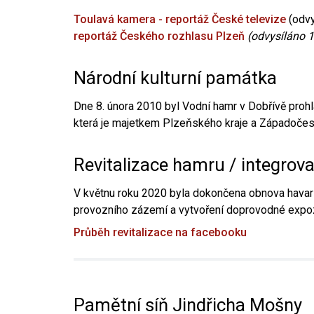
Toulavá kamera - reportáž České televize
(odvy
reportáž Českého rozhlasu Plzeň
(odvysíláno 1
Národní kulturní památka
Dne 8. února 2010 byl Vodní hamr v Dobřívě prohl
která je majetkem Plzeňského kraje a Západočesk
Revitalizace hamru / integrov
V květnu roku 2020 byla dokončena obnova havari
provozního zázemí a vytvoření doprovodné expoz
Průběh revitalizace na facebooku
Pamětní síň Jindřicha Mošny