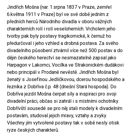
Jindřich Mošna (nar. 1.srpna 1837 v Praze, zemřel
6.května 1911 v Praze) byl ve své době jedním z
předních herců Národního divadla v oboru vážných
charakterních rolí i rolí veseloherních. Vrcholem jeho
tvorby pak byly postavy tragikomické, k čemuž ho
předurčoval i jeho vzhled a drobná postava. Za svého
divadelního působení ztvárnil více než 500 postav a do
dějin českého herectví se nesmazatelně zapsal jako
Harpagon v Lakomci, Vocílka ve Strakonickém dudákovi
nebo principál v Prodané nevěstě. Jindřich Mošna byl
ženatý s Josefínou Jedličkovou, dcerou hospodského a
řezníka z Dobříva č.p. 48 (dnešní Stará hospoda). Do
Dobříva jezdil Mošna čerpat síly a inspiraci pro svoji
divadelní práci, občas si zahrál i s místními ochotníky.
Dobřívští sousedé se pro něj stali modely k divadelním
postavám, studoval jejich mravy, vztahy a zvyky.
Všechny jím vytvořené postavy tak v sobě nesly otisk
ryze českých charakterů.