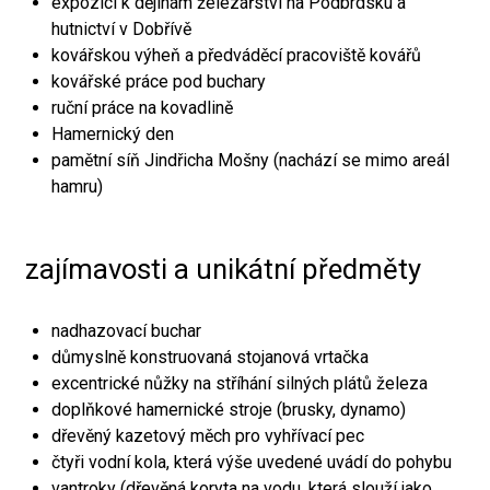
expozici k dějinám železářství na Podbrdsku a
hutnictví v Dobřívě
kovářskou výheň a předváděcí pracoviště kovářů
kovářské práce pod buchary
ruční práce na kovadlině
Hamernický den
pamětní síň Jindřicha Mošny (nachází se mimo areál
hamru)
zajímavosti a unikátní předměty
nadhazovací buchar
důmyslně konstruovaná stojanová vrtačka
excentrické nůžky na stříhání silných plátů železa
doplňkové hamernické stroje (brusky, dynamo)
dřevěný kazetový měch pro vyhřívací pec
čtyři vodní kola, která výše uvedené uvádí do pohybu
vantroky (dřevěná koryta na vodu, která slouží jako