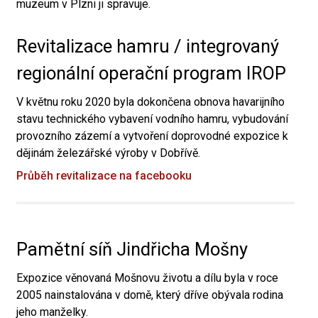
muzeum v Plzni ji spravuje.
Revitalizace hamru / integrovaný
regionální operační program IROP
V květnu roku 2020 byla dokončena obnova havarijního
stavu technického vybavení vodního hamru, vybudování
provozního zázemí a vytvoření doprovodné expozice k
dějinám železářské výroby v Dobřívě.
Průběh revitalizace na facebooku
Pamětní síň Jindřicha Mošny
Expozice věnovaná Mošnovu životu a dílu byla v roce
2005 nainstalována v domě, který dříve obývala rodina
jeho manželky.