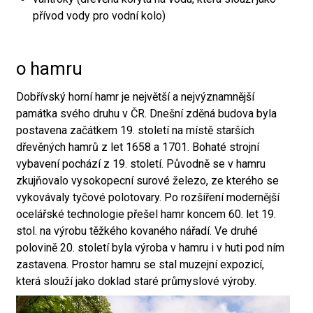
přívod vody pro vodní kolo)
o hamru
Dobřívský horní hamr je největší a nejvýznamnější
památka svého druhu v ČR. Dnešní zděná budova byla
postavena začátkem 19. století na místě starších
dřevěných hamrů z let 1658 a 1701. Bohaté strojní
vybavení pochází z 19. století. Původně se v hamru
zkujňovalo vysokopecní surové železo, ze kterého se
vykovávaly tyčové polotovary. Po rozšíření modernější
ocelářské technologie přešel hamr koncem 60. let 19.
stol. na výrobu těžkého kovaného nářadí. Ve druhé
polovině 20. století byla výroba v hamru i v huti pod ním
zastavena. Prostor hamru se stal muzejní expozicí,
která slouží jako doklad staré průmyslové výroby.