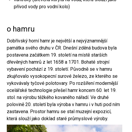
přívod vody pro vodní kolo)
o hamru
Dobřívský horní hamr je největší a nejvýznamnější
památka svého druhu v ČR. Dnešní zděná budova byla
postavena začátkem 19. století na místě starších
dřevěných hamrů z let 1658 a 1701. Bohaté strojní
vybavení pochází z 19. století. Původně se v hamru
zkujňovalo vysokopecní surové železo, ze kterého se
vykovávaly tyčové polotovary. Po rozšíření modernější
ocelářské technologie přešel hamr koncem 60. let 19.
stol. na výrobu těžkého kovaného nářadí. Ve druhé
polovině 20. století byla výroba v hamru i v huti pod ním
zastavena. Prostor hamru se stal muzejní expozicí,
která slouží jako doklad staré průmyslové výroby.