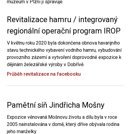
muzeum v Plzni ji spravuje.
Revitalizace hamru / integrovaný
regionální operační program IROP
V květnu roku 2020 byla dokončena obnova havarijního
stavu technického vybavení vodního hamru, vybudování
provozního zázemí a vytvoření doprovodné expozice k
dějinám železářské výroby v Dobřívě.
Průběh revitalizace na facebooku
Pamětní síň Jindřicha Mošny
Expozice věnovaná Mošnovu životu a dílu byla v roce
2005 nainstalována v domě, který dříve obývala rodina
jeho manželky.