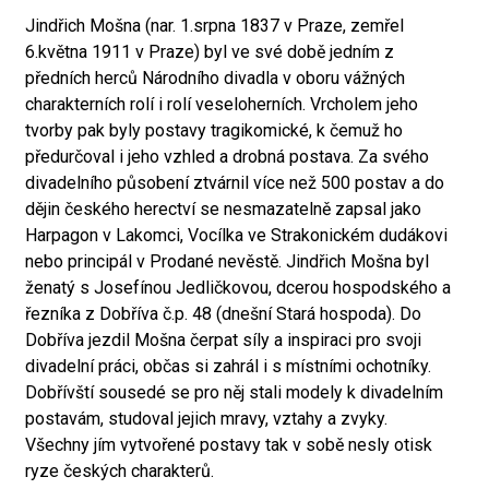
Jindřich Mošna (nar. 1.srpna 1837 v Praze, zemřel
6.května 1911 v Praze) byl ve své době jedním z
předních herců Národního divadla v oboru vážných
charakterních rolí i rolí veseloherních. Vrcholem jeho
tvorby pak byly postavy tragikomické, k čemuž ho
předurčoval i jeho vzhled a drobná postava. Za svého
divadelního působení ztvárnil více než 500 postav a do
dějin českého herectví se nesmazatelně zapsal jako
Harpagon v Lakomci, Vocílka ve Strakonickém dudákovi
nebo principál v Prodané nevěstě. Jindřich Mošna byl
ženatý s Josefínou Jedličkovou, dcerou hospodského a
řezníka z Dobříva č.p. 48 (dnešní Stará hospoda). Do
Dobříva jezdil Mošna čerpat síly a inspiraci pro svoji
divadelní práci, občas si zahrál i s místními ochotníky.
Dobřívští sousedé se pro něj stali modely k divadelním
postavám, studoval jejich mravy, vztahy a zvyky.
Všechny jím vytvořené postavy tak v sobě nesly otisk
ryze českých charakterů.