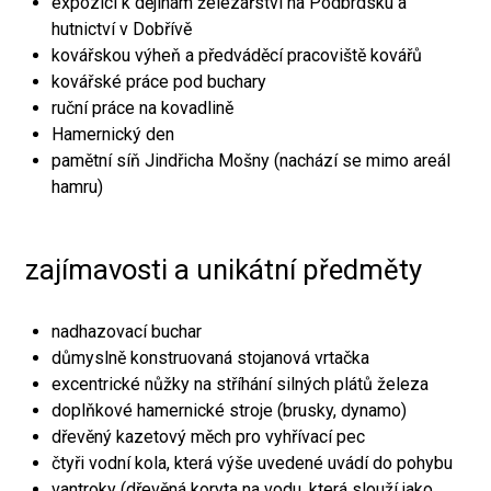
expozici k dějinám železářství na Podbrdsku a
hutnictví v Dobřívě
kovářskou výheň a předváděcí pracoviště kovářů
kovářské práce pod buchary
ruční práce na kovadlině
Hamernický den
pamětní síň Jindřicha Mošny (nachází se mimo areál
hamru)
zajímavosti a unikátní předměty
nadhazovací buchar
důmyslně konstruovaná stojanová vrtačka
excentrické nůžky na stříhání silných plátů železa
doplňkové hamernické stroje (brusky, dynamo)
dřevěný kazetový měch pro vyhřívací pec
čtyři vodní kola, která výše uvedené uvádí do pohybu
vantroky (dřevěná koryta na vodu, která slouží jako