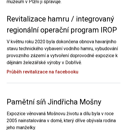
muzeum v Plzni ji spravuje.
Revitalizace hamru / integrovaný
regionální operační program IROP
V květnu roku 2020 byla dokončena obnova havarijního
stavu technického vybavení vodního hamru, vybudování
provozního zázemí a vytvoření doprovodné expozice k
dějinám železářské výroby v Dobřívě.
Průběh revitalizace na facebooku
Pamětní síň Jindřicha Mošny
Expozice věnovaná Mošnovu životu a dílu byla v roce
2005 nainstalována v domě, který dříve obývala rodina
jeho manželky.