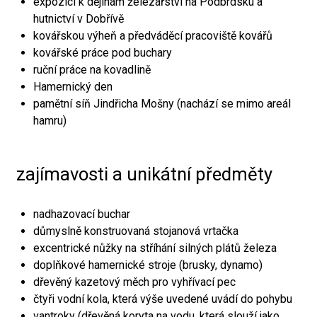
expozici k dějinám železářství na Podbrdsku a
hutnictví v Dobřívě
kovářskou výheň a předváděcí pracoviště kovářů
kovářské práce pod buchary
ruční práce na kovadlině
Hamernický den
pamětní síň Jindřicha Mošny (nachází se mimo areál
hamru)
zajímavosti a unikátní předměty
nadhazovací buchar
důmyslně konstruovaná stojanová vrtačka
excentrické nůžky na stříhání silných plátů železa
doplňkové hamernické stroje (brusky, dynamo)
dřevěný kazetový měch pro vyhřívací pec
čtyři vodní kola, která výše uvedené uvádí do pohybu
vantroky (dřevěná koryta na vodu, která slouží jako