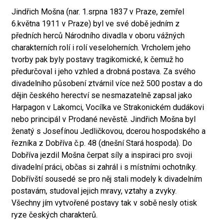
Jindřich Mošna (nar. 1.srpna 1837 v Praze, zemřel
6.května 1911 v Praze) byl ve své době jedním z
předních herců Národního divadla v oboru vážných
charakterních rolí i rolí veseloherních. Vrcholem jeho
tvorby pak byly postavy tragikomické, k čemuž ho
předurčoval i jeho vzhled a drobná postava. Za svého
divadelního působení ztvárnil více než 500 postav a do
dějin českého herectví se nesmazatelně zapsal jako
Harpagon v Lakomci, Vocílka ve Strakonickém dudákovi
nebo principál v Prodané nevěstě. Jindřich Mošna byl
ženatý s Josefínou Jedličkovou, dcerou hospodského a
řezníka z Dobříva č.p. 48 (dnešní Stará hospoda). Do
Dobříva jezdil Mošna čerpat síly a inspiraci pro svoji
divadelní práci, občas si zahrál i s místními ochotníky.
Dobřívští sousedé se pro něj stali modely k divadelním
postavám, studoval jejich mravy, vztahy a zvyky.
Všechny jím vytvořené postavy tak v sobě nesly otisk
ryze českých charakterů.