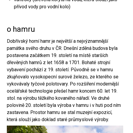
přívod vody pro vodní kolo)
o hamru
Dobřívský horní hamr je největší a nejvýznamnější
památka svého druhu v ČR. Dnešní zděná budova byla
postavena začátkem 19. století na místě starších
dřevěných hamrů z let 1658 a 1701. Bohaté strojní
vybavení pochází z 19. století. Původně se v hamru
zkujňovalo vysokopecní surové železo, ze kterého se
vykovávaly tyčové polotovary. Po rozšíření modernější
ocelářské technologie přešel hamr koncem 60. let 19.
stol. na výrobu těžkého kovaného nářadí. Ve druhé
polovině 20. století byla výroba v hamru i v huti pod ním
zastavena. Prostor hamru se stal muzejní expozicí,
která slouží jako doklad staré průmyslové výroby.