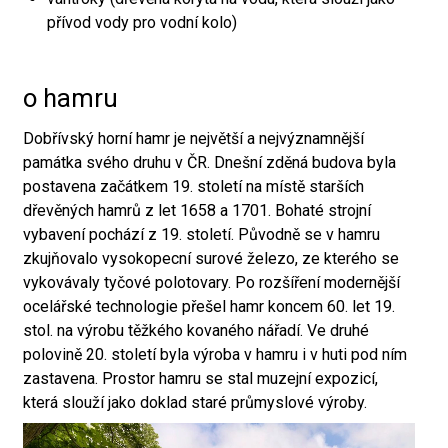
přívod vody pro vodní kolo)
o hamru
Dobřívský horní hamr je největší a nejvýznamnější
památka svého druhu v ČR. Dnešní zděná budova byla
postavena začátkem 19. století na místě starších
dřevěných hamrů z let 1658 a 1701. Bohaté strojní
vybavení pochází z 19. století. Původně se v hamru
zkujňovalo vysokopecní surové železo, ze kterého se
vykovávaly tyčové polotovary. Po rozšíření modernější
ocelářské technologie přešel hamr koncem 60. let 19.
stol. na výrobu těžkého kovaného nářadí. Ve druhé
polovině 20. století byla výroba v hamru i v huti pod ním
zastavena. Prostor hamru se stal muzejní expozicí,
která slouží jako doklad staré průmyslové výroby.