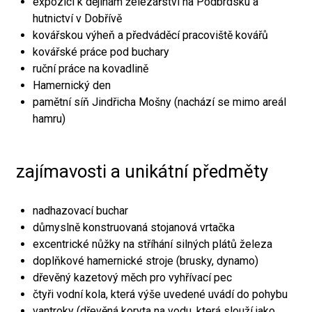
expozici k dějinám železářství na Podbrdsku a
hutnictví v Dobřívě
kovářskou výheň a předváděcí pracoviště kovářů
kovářské práce pod buchary
ruční práce na kovadlině
Hamernický den
pamětní síň Jindřicha Mošny (nachází se mimo areál
hamru)
zajímavosti a unikátní předměty
nadhazovací buchar
důmyslně konstruovaná stojanová vrtačka
excentrické nůžky na stříhání silných plátů železa
doplňkové hamernické stroje (brusky, dynamo)
dřevěný kazetový měch pro vyhřívací pec
čtyři vodní kola, která výše uvedené uvádí do pohybu
vantroky (dřevěná koryta na vodu, která slouží jako