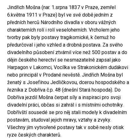
Jindřich Mošna (nar. 1.srpna 1837 v Praze, zemřel
6.května 1911 v Praze) byl ve své době jedním z
předních herců Národního divadla v oboru vážných
charakterních rolí i rolí veseloherních. Vrcholem jeho
tvorby pak byly postavy tragikomické, k čemuž ho
předurčoval i jeho vzhled a drobná postava. Za svého
divadelního působení ztvárnil více než 500 postav a do
dějin českého herectví se nesmazatelně zapsal jako
Harpagon v Lakomci, Vocílka ve Strakonickém dudákovi
nebo principál v Prodané nevěstě. Jindřich Mošna byl
ženatý s Josefínou Jedličkovou, dcerou hospodského a
řezníka z Dobříva č.p. 48 (dnešní Stará hospoda). Do
Dobříva jezdil Mošna čerpat síly a inspiraci pro svoji
divadelní práci, občas si zahrál i s místními ochotníky.
Dobřívští sousedé se pro něj stali modely k divadelním
postavám, studoval jejich mravy, vztahy a zvyky.
Všechny jím vytvořené postavy tak v sobě nesly otisk
ryze českých charakterů.