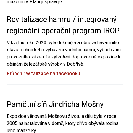
muzeum v Plzni ji spravuje.
Revitalizace hamru / integrovaný
regionální operační program IROP
V květnu roku 2020 byla dokončena obnova havarijního
stavu technického vybavení vodního hamru, vybudování
provozního zázemí a vytvoření doprovodné expozice k
dějinám železářské výroby v Dobřívě.
Průběh revitalizace na facebooku
Pamětní síň Jindřicha Mošny
Expozice věnovaná Mošnovu životu a dílu byla v roce
2005 nainstalována v domě, který dříve obývala rodina
jeho manželky.