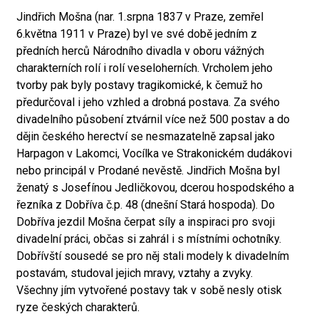
Jindřich Mošna (nar. 1.srpna 1837 v Praze, zemřel
6.května 1911 v Praze) byl ve své době jedním z
předních herců Národního divadla v oboru vážných
charakterních rolí i rolí veseloherních. Vrcholem jeho
tvorby pak byly postavy tragikomické, k čemuž ho
předurčoval i jeho vzhled a drobná postava. Za svého
divadelního působení ztvárnil více než 500 postav a do
dějin českého herectví se nesmazatelně zapsal jako
Harpagon v Lakomci, Vocílka ve Strakonickém dudákovi
nebo principál v Prodané nevěstě. Jindřich Mošna byl
ženatý s Josefínou Jedličkovou, dcerou hospodského a
řezníka z Dobříva č.p. 48 (dnešní Stará hospoda). Do
Dobříva jezdil Mošna čerpat síly a inspiraci pro svoji
divadelní práci, občas si zahrál i s místními ochotníky.
Dobřívští sousedé se pro něj stali modely k divadelním
postavám, studoval jejich mravy, vztahy a zvyky.
Všechny jím vytvořené postavy tak v sobě nesly otisk
ryze českých charakterů.