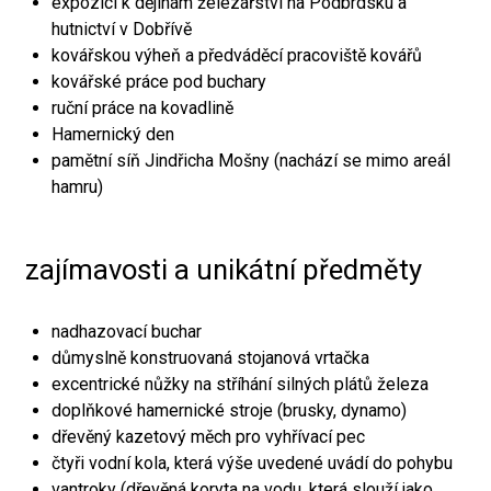
expozici k dějinám železářství na Podbrdsku a
hutnictví v Dobřívě
kovářskou výheň a předváděcí pracoviště kovářů
kovářské práce pod buchary
ruční práce na kovadlině
Hamernický den
pamětní síň Jindřicha Mošny (nachází se mimo areál
hamru)
zajímavosti a unikátní předměty
nadhazovací buchar
důmyslně konstruovaná stojanová vrtačka
excentrické nůžky na stříhání silných plátů železa
doplňkové hamernické stroje (brusky, dynamo)
dřevěný kazetový měch pro vyhřívací pec
čtyři vodní kola, která výše uvedené uvádí do pohybu
vantroky (dřevěná koryta na vodu, která slouží jako