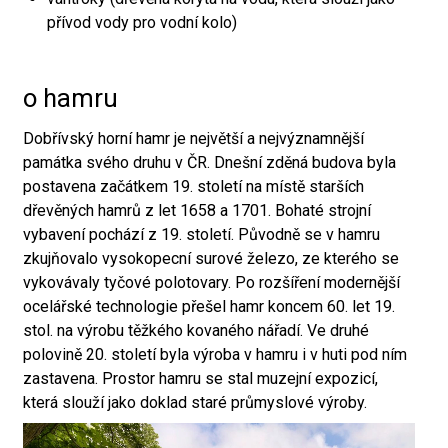
přívod vody pro vodní kolo)
o hamru
Dobřívský horní hamr je největší a nejvýznamnější
památka svého druhu v ČR. Dnešní zděná budova byla
postavena začátkem 19. století na místě starších
dřevěných hamrů z let 1658 a 1701. Bohaté strojní
vybavení pochází z 19. století. Původně se v hamru
zkujňovalo vysokopecní surové železo, ze kterého se
vykovávaly tyčové polotovary. Po rozšíření modernější
ocelářské technologie přešel hamr koncem 60. let 19.
stol. na výrobu těžkého kovaného nářadí. Ve druhé
polovině 20. století byla výroba v hamru i v huti pod ním
zastavena. Prostor hamru se stal muzejní expozicí,
která slouží jako doklad staré průmyslové výroby.