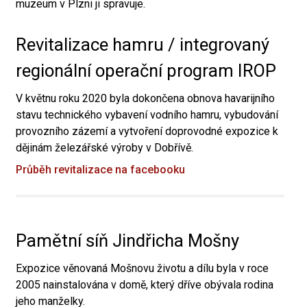
muzeum v Plzni ji spravuje.
Revitalizace hamru / integrovaný
regionální operační program IROP
V květnu roku 2020 byla dokončena obnova havarijního
stavu technického vybavení vodního hamru, vybudování
provozního zázemí a vytvoření doprovodné expozice k
dějinám železářské výroby v Dobřívě.
Průběh revitalizace na facebooku
Pamětní síň Jindřicha Mošny
Expozice věnovaná Mošnovu životu a dílu byla v roce
2005 nainstalována v domě, který dříve obývala rodina
jeho manželky.