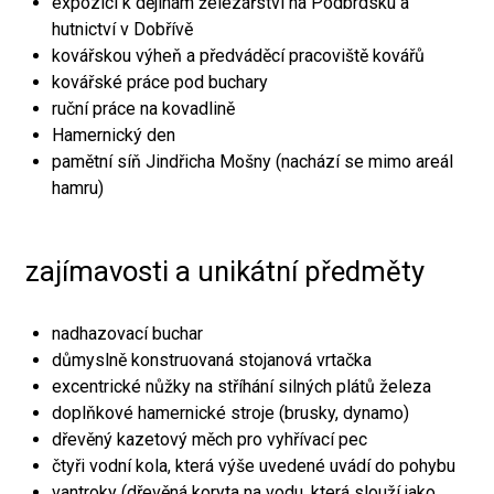
expozici k dějinám železářství na Podbrdsku a
hutnictví v Dobřívě
kovářskou výheň a předváděcí pracoviště kovářů
kovářské práce pod buchary
ruční práce na kovadlině
Hamernický den
pamětní síň Jindřicha Mošny (nachází se mimo areál
hamru)
zajímavosti a unikátní předměty
nadhazovací buchar
důmyslně konstruovaná stojanová vrtačka
excentrické nůžky na stříhání silných plátů železa
doplňkové hamernické stroje (brusky, dynamo)
dřevěný kazetový měch pro vyhřívací pec
čtyři vodní kola, která výše uvedené uvádí do pohybu
vantroky (dřevěná koryta na vodu, která slouží jako