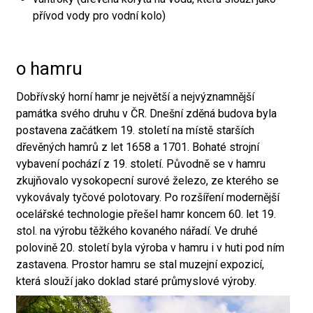
přívod vody pro vodní kolo)
o hamru
Dobřívský horní hamr je největší a nejvýznamnější
památka svého druhu v ČR. Dnešní zděná budova byla
postavena začátkem 19. století na místě starších
dřevěných hamrů z let 1658 a 1701. Bohaté strojní
vybavení pochází z 19. století. Původně se v hamru
zkujňovalo vysokopecní surové železo, ze kterého se
vykovávaly tyčové polotovary. Po rozšíření modernější
ocelářské technologie přešel hamr koncem 60. let 19.
stol. na výrobu těžkého kovaného nářadí. Ve druhé
polovině 20. století byla výroba v hamru i v huti pod ním
zastavena. Prostor hamru se stal muzejní expozicí,
která slouží jako doklad staré průmyslové výroby.