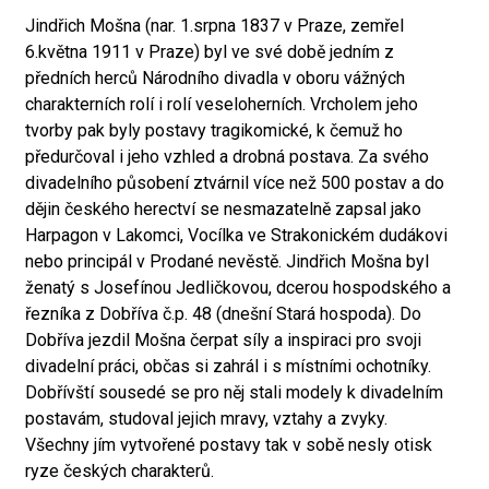
Jindřich Mošna (nar. 1.srpna 1837 v Praze, zemřel
6.května 1911 v Praze) byl ve své době jedním z
předních herců Národního divadla v oboru vážných
charakterních rolí i rolí veseloherních. Vrcholem jeho
tvorby pak byly postavy tragikomické, k čemuž ho
předurčoval i jeho vzhled a drobná postava. Za svého
divadelního působení ztvárnil více než 500 postav a do
dějin českého herectví se nesmazatelně zapsal jako
Harpagon v Lakomci, Vocílka ve Strakonickém dudákovi
nebo principál v Prodané nevěstě. Jindřich Mošna byl
ženatý s Josefínou Jedličkovou, dcerou hospodského a
řezníka z Dobříva č.p. 48 (dnešní Stará hospoda). Do
Dobříva jezdil Mošna čerpat síly a inspiraci pro svoji
divadelní práci, občas si zahrál i s místními ochotníky.
Dobřívští sousedé se pro něj stali modely k divadelním
postavám, studoval jejich mravy, vztahy a zvyky.
Všechny jím vytvořené postavy tak v sobě nesly otisk
ryze českých charakterů.