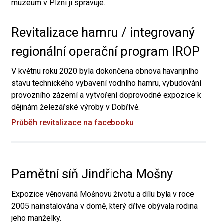
muzeum v Plzni ji spravuje.
Revitalizace hamru / integrovaný
regionální operační program IROP
V květnu roku 2020 byla dokončena obnova havarijního
stavu technického vybavení vodního hamru, vybudování
provozního zázemí a vytvoření doprovodné expozice k
dějinám železářské výroby v Dobřívě.
Průběh revitalizace na facebooku
Pamětní síň Jindřicha Mošny
Expozice věnovaná Mošnovu životu a dílu byla v roce
2005 nainstalována v domě, který dříve obývala rodina
jeho manželky.