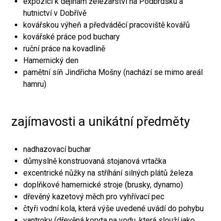
expozici k dějinám železářství na Podbrdsku a
hutnictví v Dobřívě
kovářskou výheň a předváděcí pracoviště kovářů
kovářské práce pod buchary
ruční práce na kovadlině
Hamernický den
pamětní síň Jindřicha Mošny (nachází se mimo areál
hamru)
zajímavosti a unikátní předměty
nadhazovací buchar
důmyslně konstruovaná stojanová vrtačka
excentrické nůžky na stříhání silných plátů železa
doplňkové hamernické stroje (brusky, dynamo)
dřevěný kazetový měch pro vyhřívací pec
čtyři vodní kola, která výše uvedené uvádí do pohybu
vantroky (dřevěná koryta na vodu, která slouží jako