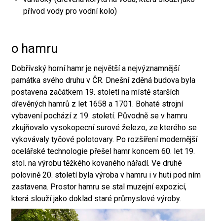
přívod vody pro vodní kolo)
o hamru
Dobřívský horní hamr je největší a nejvýznamnější
památka svého druhu v ČR. Dnešní zděná budova byla
postavena začátkem 19. století na místě starších
dřevěných hamrů z let 1658 a 1701. Bohaté strojní
vybavení pochází z 19. století. Původně se v hamru
zkujňovalo vysokopecní surové železo, ze kterého se
vykovávaly tyčové polotovary. Po rozšíření modernější
ocelářské technologie přešel hamr koncem 60. let 19.
stol. na výrobu těžkého kovaného nářadí. Ve druhé
polovině 20. století byla výroba v hamru i v huti pod ním
zastavena. Prostor hamru se stal muzejní expozicí,
která slouží jako doklad staré průmyslové výroby.