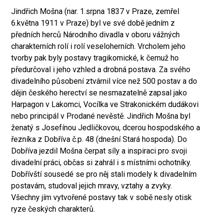
Jindřich Mošna (nar. 1.srpna 1837 v Praze, zemřel
6.května 1911 v Praze) byl ve své době jedním z
předních herců Národního divadla v oboru vážných
charakterních rolí i rolí veseloherních. Vrcholem jeho
tvorby pak byly postavy tragikomické, k čemuž ho
předurčoval i jeho vzhled a drobná postava. Za svého
divadelního působení ztvárnil více než 500 postav a do
dějin českého herectví se nesmazatelně zapsal jako
Harpagon v Lakomci, Vocílka ve Strakonickém dudákovi
nebo principál v Prodané nevěstě. Jindřich Mošna byl
ženatý s Josefínou Jedličkovou, dcerou hospodského a
řezníka z Dobříva č.p. 48 (dnešní Stará hospoda). Do
Dobříva jezdil Mošna čerpat síly a inspiraci pro svoji
divadelní práci, občas si zahrál i s místními ochotníky.
Dobřívští sousedé se pro něj stali modely k divadelním
postavám, studoval jejich mravy, vztahy a zvyky.
Všechny jím vytvořené postavy tak v sobě nesly otisk
ryze českých charakterů.