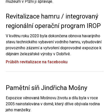
muzeum v Plzni ji spravuje.
Revitalizace hamru / integrovaný
regionální operační program IROP
V květnu roku 2020 byla dokončena obnova havarijního
stavu technického vybavení vodního hamru, vybudování
provozního zázemí a vytvoření doprovodné expozice k
dějinám železářské výroby v Dobřívě.
Průběh revitalizace na facebooku
Pamětní síň Jindřicha Mošny
Expozice věnovaná Mošnovu životu a dílu byla v roce
2005 nainstalována v domě, který dříve obývala rodina
jeho manželky.