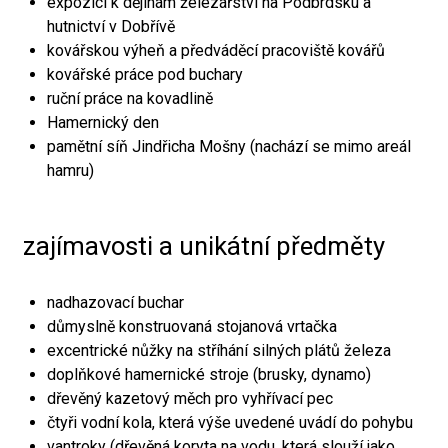
expozici k dějinám železářství na Podbrdsku a
hutnictví v Dobřívě
kovářskou výheň a předváděcí pracoviště kovářů
kovářské práce pod buchary
ruční práce na kovadlině
Hamernický den
pamětní síň Jindřicha Mošny (nachází se mimo areál
hamru)
zajímavosti a unikátní předměty
nadhazovací buchar
důmyslně konstruovaná stojanová vrtačka
excentrické nůžky na stříhání silných plátů železa
doplňkové hamernické stroje (brusky, dynamo)
dřevěný kazetový měch pro vyhřívací pec
čtyři vodní kola, která výše uvedené uvádí do pohybu
vantroky (dřevěná koryta na vodu, která slouží jako