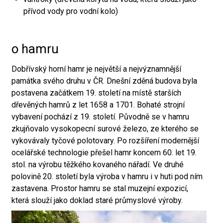
přívod vody pro vodní kolo)
o hamru
Dobřívský horní hamr je největší a nejvýznamnější
památka svého druhu v ČR. Dnešní zděná budova byla
postavena začátkem 19. století na místě starších
dřevěných hamrů z let 1658 a 1701. Bohaté strojní
vybavení pochází z 19. století. Původně se v hamru
zkujňovalo vysokopecní surové železo, ze kterého se
vykovávaly tyčové polotovary. Po rozšíření modernější
ocelářské technologie přešel hamr koncem 60. let 19.
stol. na výrobu těžkého kovaného nářadí. Ve druhé
polovině 20. století byla výroba v hamru i v huti pod ním
zastavena. Prostor hamru se stal muzejní expozicí,
která slouží jako doklad staré průmyslové výroby.