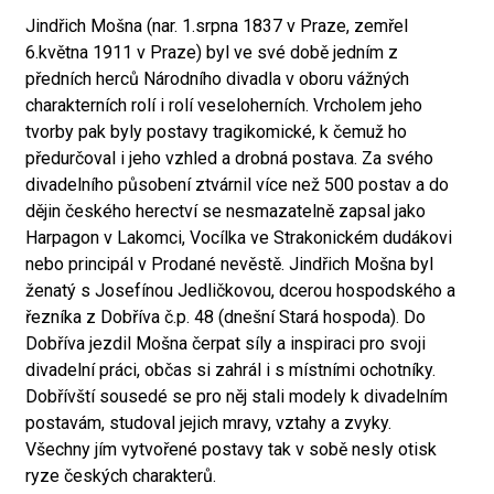
Jindřich Mošna (nar. 1.srpna 1837 v Praze, zemřel
6.května 1911 v Praze) byl ve své době jedním z
předních herců Národního divadla v oboru vážných
charakterních rolí i rolí veseloherních. Vrcholem jeho
tvorby pak byly postavy tragikomické, k čemuž ho
předurčoval i jeho vzhled a drobná postava. Za svého
divadelního působení ztvárnil více než 500 postav a do
dějin českého herectví se nesmazatelně zapsal jako
Harpagon v Lakomci, Vocílka ve Strakonickém dudákovi
nebo principál v Prodané nevěstě. Jindřich Mošna byl
ženatý s Josefínou Jedličkovou, dcerou hospodského a
řezníka z Dobříva č.p. 48 (dnešní Stará hospoda). Do
Dobříva jezdil Mošna čerpat síly a inspiraci pro svoji
divadelní práci, občas si zahrál i s místními ochotníky.
Dobřívští sousedé se pro něj stali modely k divadelním
postavám, studoval jejich mravy, vztahy a zvyky.
Všechny jím vytvořené postavy tak v sobě nesly otisk
ryze českých charakterů.