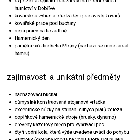
expozici k dějinám železářství na Podbrdsku a
hutnictví v Dobřívě
kovářskou výheň a předváděcí pracoviště kovářů
kovářské práce pod buchary
ruční práce na kovadlině
Hamernický den
pamětní síň Jindřicha Mošny (nachází se mimo areál
hamru)
zajímavosti a unikátní předměty
nadhazovací buchar
důmyslně konstruovaná stojanová vrtačka
excentrické nůžky na stříhání silných plátů železa
doplňkové hamernické stroje (brusky, dynamo)
dřevěný kazetový měch pro vyhřívací pec
čtyři vodní kola, která výše uvedené uvádí do pohybu
vantroky (dřevěná koryta na vodu, která slouží jako