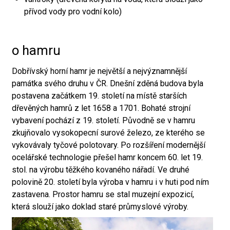
přívod vody pro vodní kolo)
o hamru
Dobřívský horní hamr je největší a nejvýznamnější
památka svého druhu v ČR. Dnešní zděná budova byla
postavena začátkem 19. století na místě starších
dřevěných hamrů z let 1658 a 1701. Bohaté strojní
vybavení pochází z 19. století. Původně se v hamru
zkujňovalo vysokopecní surové železo, ze kterého se
vykovávaly tyčové polotovary. Po rozšíření modernější
ocelářské technologie přešel hamr koncem 60. let 19.
stol. na výrobu těžkého kovaného nářadí. Ve druhé
polovině 20. století byla výroba v hamru i v huti pod ním
zastavena. Prostor hamru se stal muzejní expozicí,
která slouží jako doklad staré průmyslové výroby.