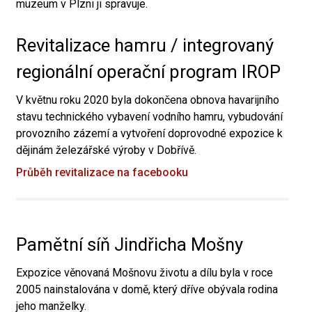
muzeum v Plzni ji spravuje.
Revitalizace hamru / integrovaný
regionální operační program IROP
V květnu roku 2020 byla dokončena obnova havarijního
stavu technického vybavení vodního hamru, vybudování
provozního zázemí a vytvoření doprovodné expozice k
dějinám železářské výroby v Dobřívě.
Průběh revitalizace na facebooku
Pamětní síň Jindřicha Mošny
Expozice věnovaná Mošnovu životu a dílu byla v roce
2005 nainstalována v domě, který dříve obývala rodina
jeho manželky.