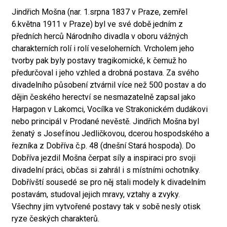
Jindřich Mošna (nar. 1.srpna 1837 v Praze, zemřel
6.května 1911 v Praze) byl ve své době jedním z
předních herců Národního divadla v oboru vážných
charakterních rolí i rolí veseloherních. Vrcholem jeho
tvorby pak byly postavy tragikomické, k čemuž ho
předurčoval i jeho vzhled a drobná postava. Za svého
divadelního působení ztvárnil více než 500 postav a do
dějin českého herectví se nesmazatelně zapsal jako
Harpagon v Lakomci, Vocílka ve Strakonickém dudákovi
nebo principál v Prodané nevěstě. Jindřich Mošna byl
ženatý s Josefínou Jedličkovou, dcerou hospodského a
řezníka z Dobříva č.p. 48 (dnešní Stará hospoda). Do
Dobříva jezdil Mošna čerpat síly a inspiraci pro svoji
divadelní práci, občas si zahrál i s místními ochotníky.
Dobřívští sousedé se pro něj stali modely k divadelním
postavám, studoval jejich mravy, vztahy a zvyky.
Všechny jím vytvořené postavy tak v sobě nesly otisk
ryze českých charakterů.