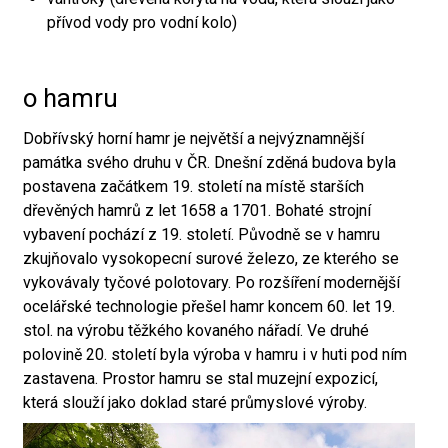
přívod vody pro vodní kolo)
o hamru
Dobřívský horní hamr je největší a nejvýznamnější
památka svého druhu v ČR. Dnešní zděná budova byla
postavena začátkem 19. století na místě starších
dřevěných hamrů z let 1658 a 1701. Bohaté strojní
vybavení pochází z 19. století. Původně se v hamru
zkujňovalo vysokopecní surové železo, ze kterého se
vykovávaly tyčové polotovary. Po rozšíření modernější
ocelářské technologie přešel hamr koncem 60. let 19.
stol. na výrobu těžkého kovaného nářadí. Ve druhé
polovině 20. století byla výroba v hamru i v huti pod ním
zastavena. Prostor hamru se stal muzejní expozicí,
která slouží jako doklad staré průmyslové výroby.