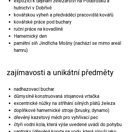
expozici k dějinám železářství na Podbrdsku a
hutnictví v Dobřívě
kovářskou výheň a předváděcí pracoviště kovářů
kovářské práce pod buchary
ruční práce na kovadlině
Hamernický den
pamětní síň Jindřicha Mošny (nachází se mimo areál
hamru)
zajímavosti a unikátní předměty
nadhazovací buchar
důmyslně konstruovaná stojanová vrtačka
excentrické nůžky na stříhání silných plátů železa
doplňkové hamernické stroje (brusky, dynamo)
dřevěný kazetový měch pro vyhřívací pec
čtyři vodní kola, která výše uvedené uvádí do pohybu
vantroky (dřevěná koryta na vodu, která slouží jako