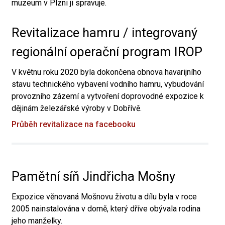
muzeum v Plzni ji spravuje.
Revitalizace hamru / integrovaný
regionální operační program IROP
V květnu roku 2020 byla dokončena obnova havarijního
stavu technického vybavení vodního hamru, vybudování
provozního zázemí a vytvoření doprovodné expozice k
dějinám železářské výroby v Dobřívě.
Průběh revitalizace na facebooku
Pamětní síň Jindřicha Mošny
Expozice věnovaná Mošnovu životu a dílu byla v roce
2005 nainstalována v domě, který dříve obývala rodina
jeho manželky.