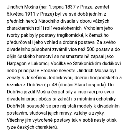
Jindřich Mošna (nar. 1.srpna 1837 v Praze, zemřel
6.května 1911 v Praze) byl ve své době jedním z
předních herců Národního divadla v oboru vážných
charakterních rolí i rolí veseloherních. Vrcholem jeho
tvorby pak byly postavy tragikomické, k čemuž ho
předurčoval i jeho vzhled a drobná postava. Za svého
divadelního působení ztvárnil více než 500 postav a do
dějin českého herectví se nesmazatelně zapsal jako
Harpagon v Lakomci, Vocílka ve Strakonickém dudákovi
nebo principál v Prodané nevěstě. Jindřich Mošna byl
ženatý s Josefínou Jedličkovou, dcerou hospodského a
řezníka z Dobříva č.p. 48 (dnešní Stará hospoda). Do
Dobříva jezdil Mošna čerpat síly a inspiraci pro svoji
divadelní práci, občas si zahrál i s místními ochotníky.
Dobřívští sousedé se pro něj stali modely k divadelním
postavám, studoval jejich mravy, vztahy a zvyky.
Všechny jím vytvořené postavy tak v sobě nesly otisk
ryze českých charakterů.