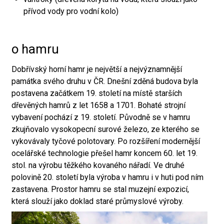
přívod vody pro vodní kolo)
o hamru
Dobřívský horní hamr je největší a nejvýznamnější
památka svého druhu v ČR. Dnešní zděná budova byla
postavena začátkem 19. století na místě starších
dřevěných hamrů z let 1658 a 1701. Bohaté strojní
vybavení pochází z 19. století. Původně se v hamru
zkujňovalo vysokopecní surové železo, ze kterého se
vykovávaly tyčové polotovary. Po rozšíření modernější
ocelářské technologie přešel hamr koncem 60. let 19.
stol. na výrobu těžkého kovaného nářadí. Ve druhé
polovině 20. století byla výroba v hamru i v huti pod ním
zastavena. Prostor hamru se stal muzejní expozicí,
která slouží jako doklad staré průmyslové výroby.