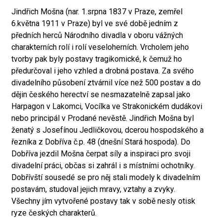
Jindřich Mošna (nar. 1.srpna 1837 v Praze, zemřel
6.května 1911 v Praze) byl ve své době jedním z
předních herců Národního divadla v oboru vážných
charakterních rolí i rolí veseloherních. Vrcholem jeho
tvorby pak byly postavy tragikomické, k čemuž ho
předurčoval i jeho vzhled a drobná postava. Za svého
divadelního působení ztvárnil více než 500 postav a do
dějin českého herectví se nesmazatelně zapsal jako
Harpagon v Lakomci, Vocílka ve Strakonickém dudákovi
nebo principál v Prodané nevěstě. Jindřich Mošna byl
ženatý s Josefínou Jedličkovou, dcerou hospodského a
řezníka z Dobříva č.p. 48 (dnešní Stará hospoda). Do
Dobříva jezdil Mošna čerpat síly a inspiraci pro svoji
divadelní práci, občas si zahrál i s místními ochotníky.
Dobřívští sousedé se pro něj stali modely k divadelním
postavám, studoval jejich mravy, vztahy a zvyky.
Všechny jím vytvořené postavy tak v sobě nesly otisk
ryze českých charakterů.