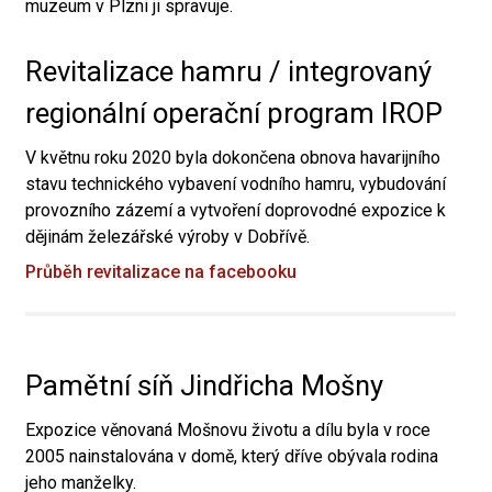
muzeum v Plzni ji spravuje.
Revitalizace hamru / integrovaný
regionální operační program IROP
V květnu roku 2020 byla dokončena obnova havarijního
stavu technického vybavení vodního hamru, vybudování
provozního zázemí a vytvoření doprovodné expozice k
dějinám železářské výroby v Dobřívě.
Průběh revitalizace na facebooku
Pamětní síň Jindřicha Mošny
Expozice věnovaná Mošnovu životu a dílu byla v roce
2005 nainstalována v domě, který dříve obývala rodina
jeho manželky.