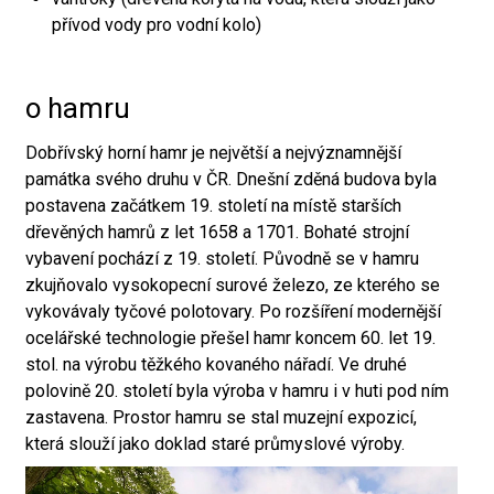
přívod vody pro vodní kolo)
o hamru
Dobřívský horní hamr je největší a nejvýznamnější
památka svého druhu v ČR. Dnešní zděná budova byla
postavena začátkem 19. století na místě starších
dřevěných hamrů z let 1658 a 1701. Bohaté strojní
vybavení pochází z 19. století. Původně se v hamru
zkujňovalo vysokopecní surové železo, ze kterého se
vykovávaly tyčové polotovary. Po rozšíření modernější
ocelářské technologie přešel hamr koncem 60. let 19.
stol. na výrobu těžkého kovaného nářadí. Ve druhé
polovině 20. století byla výroba v hamru i v huti pod ním
zastavena. Prostor hamru se stal muzejní expozicí,
která slouží jako doklad staré průmyslové výroby.