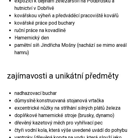
expozici k dějinám železářství na Podbrdsku a
hutnictví v Dobřívě
kovářskou výheň a předváděcí pracoviště kovářů
kovářské práce pod buchary
ruční práce na kovadlině
Hamernický den
pamětní síň Jindřicha Mošny (nachází se mimo areál
hamru)
zajímavosti a unikátní předměty
nadhazovací buchar
důmyslně konstruovaná stojanová vrtačka
excentrické nůžky na stříhání silných plátů železa
doplňkové hamernické stroje (brusky, dynamo)
dřevěný kazetový měch pro vyhřívací pec
čtyři vodní kola, která výše uvedené uvádí do pohybu
vantroky (dřevěná koryta na vodu, která slouží jako