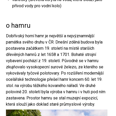
přívod vody pro vodní kolo)
o hamru
Dobřívský horní hamr je největší a nejvýznamnější
památka svého druhu v ČR. Dnešní zděná budova byla
postavena začátkem 19. století na místě starších
dřevěných hamrů z let 1658 a 1701. Bohaté strojní
vybavení pochází z 19. století. Původně se v hamru
zkujňovalo vysokopecní surové železo, ze kterého se
vykovávaly tyčové polotovary. Po rozšíření modernější
ocelářské technologie přešel hamr koncem 60. let 19.
stol. na výrobu těžkého kovaného nářadí. Ve druhé
polovině 20. století byla výroba v hamru i v huti pod ním
zastavena. Prostor hamru se stal muzejní expozicí,
která slouží jako doklad staré průmyslové výroby.