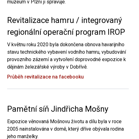
muzeum v Plzni ji spravuje.
Revitalizace hamru / integrovaný
regionální operační program IROP
V květnu roku 2020 byla dokončena obnova havarijního
stavu technického vybavení vodního hamru, vybudování
provozního zázemí a vytvoření doprovodné expozice k
dějinám železářské výroby v Dobřívě.
Průběh revitalizace na facebooku
Pamětní síň Jindřicha Mošny
Expozice věnovaná Mošnovu životu a dílu byla v roce
2005 nainstalována v domě, který dříve obývala rodina
jeho manželky.