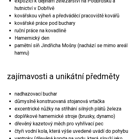
expozici k dějinám železářství na Podbrdsku a
hutnictví v Dobřívě
kovářskou výheň a předváděcí pracoviště kovářů
kovářské práce pod buchary
ruční práce na kovadlině
Hamernický den
pamětní síň Jindřicha Mošny (nachází se mimo areál
hamru)
zajímavosti a unikátní předměty
nadhazovací buchar
důmyslně konstruovaná stojanová vrtačka
excentrické nůžky na stříhání silných plátů železa
doplňkové hamernické stroje (brusky, dynamo)
dřevěný kazetový měch pro vyhřívací pec
čtyři vodní kola, která výše uvedené uvádí do pohybu
vantroky (dřevěná koryta na vodu, která slouží jako