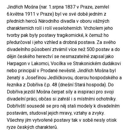
Jindřich Mošna (nar. 1.srpna 1837 v Praze, zemřel
6.května 1911 v Praze) byl ve své době jedním z
předních herců Národního divadla v oboru vážných
charakterních rolí i rolí veseloherních. Vrcholem jeho
tvorby pak byly postavy tragikomické, k čemuž ho
předurčoval i jeho vzhled a drobná postava. Za svého
divadelního působení ztvárnil více než 500 postav a do
dějin českého herectví se nesmazatelně zapsal jako
Harpagon v Lakomci, Vocílka ve Strakonickém dudákovi
nebo principál v Prodané nevěstě. Jindřich Mošna byl
ženatý s Josefínou Jedličkovou, dcerou hospodského a
řezníka z Dobříva č.p. 48 (dnešní Stará hospoda). Do
Dobříva jezdil Mošna čerpat síly a inspiraci pro svoji
divadelní práci, občas si zahrál i s místními ochotníky.
Dobřívští sousedé se pro něj stali modely k divadelním
postavám, studoval jejich mravy, vztahy a zvyky.
Všechny jím vytvořené postavy tak v sobě nesly otisk
ryze českých charakterů.