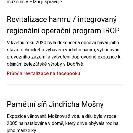
muzeum v Plzni ji spravuje.
Revitalizace hamru / integrovaný
regionální operační program IROP
V květnu roku 2020 byla dokončena obnova havarijního
stavu technického vybavení vodního hamru, vybudování
provozního zázemí a vytvoření doprovodné expozice k
dějinám železářské výroby v Dobřívě.
Průběh revitalizace na facebooku
Pamětní síň Jindřicha Mošny
Expozice věnovaná Mošnovu životu a dílu byla v roce
2005 nainstalována v domě, který dříve obývala rodina
jeho manželky.