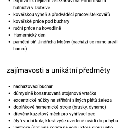
expozici k dějinám železářství na Podbrdsku a
hutnictví v Dobřívě
kovářskou výheň a předváděcí pracoviště kovářů
kovářské práce pod buchary
ruční práce na kovadlině
Hamernický den
pamětní síň Jindřicha Mošny (nachází se mimo areál
hamru)
zajímavosti a unikátní předměty
nadhazovací buchar
důmyslně konstruovaná stojanová vrtačka
excentrické nůžky na stříhání silných plátů železa
doplňkové hamernické stroje (brusky, dynamo)
dřevěný kazetový měch pro vyhřívací pec
čtyři vodní kola, která výše uvedené uvádí do pohybu
vantroky (dřevěná koryta na vodu, která slouží jako