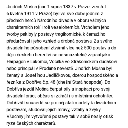
Jindřich Mošna (nar. 1.srpna 1837 v Praze, zemřel
6.května 1911 v Praze) byl ve své době jedním z
předních herců Národního divadla v oboru vážných
charakterních rolí i rolí veseloherních. Vrcholem jeho
tvorby pak byly postavy tragikomické, k čemuž ho
předurčoval i jeho vzhled a drobná postava. Za svého
divadelního působení ztvárnil více než 500 postav a do
dějin českého herectví se nesmazatelně zapsal jako
Harpagon v Lakomci, Vocílka ve Strakonickém dudákovi
nebo principál v Prodané nevěstě. Jindřich Mošna byl
ženatý s Josefínou Jedličkovou, dcerou hospodského a
řezníka z Dobříva č.p. 48 (dnešní Stará hospoda). Do
Dobříva jezdil Mošna čerpat síly a inspiraci pro svoji
divadelní práci, občas si zahrál i s místními ochotníky.
Dobřívští sousedé se pro něj stali modely k divadelním
postavám, studoval jejich mravy, vztahy a zvyky.
Všechny jím vytvořené postavy tak v sobě nesly otisk
ryze českých charakterů.