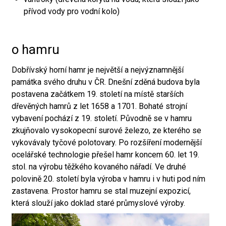
přívod vody pro vodní kolo)
o hamru
Dobřívský horní hamr je největší a nejvýznamnější
památka svého druhu v ČR. Dnešní zděná budova byla
postavena začátkem 19. století na místě starších
dřevěných hamrů z let 1658 a 1701. Bohaté strojní
vybavení pochází z 19. století. Původně se v hamru
zkujňovalo vysokopecní surové železo, ze kterého se
vykovávaly tyčové polotovary. Po rozšíření modernější
ocelářské technologie přešel hamr koncem 60. let 19.
stol. na výrobu těžkého kovaného nářadí. Ve druhé
polovině 20. století byla výroba v hamru i v huti pod ním
zastavena. Prostor hamru se stal muzejní expozicí,
která slouží jako doklad staré průmyslové výroby.