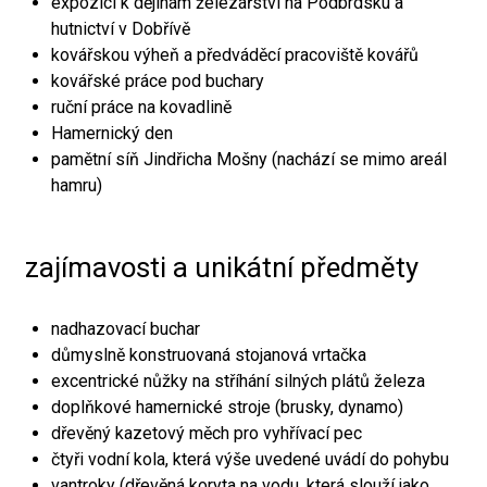
expozici k dějinám železářství na Podbrdsku a
hutnictví v Dobřívě
kovářskou výheň a předváděcí pracoviště kovářů
kovářské práce pod buchary
ruční práce na kovadlině
Hamernický den
pamětní síň Jindřicha Mošny (nachází se mimo areál
hamru)
zajímavosti a unikátní předměty
nadhazovací buchar
důmyslně konstruovaná stojanová vrtačka
excentrické nůžky na stříhání silných plátů železa
doplňkové hamernické stroje (brusky, dynamo)
dřevěný kazetový měch pro vyhřívací pec
čtyři vodní kola, která výše uvedené uvádí do pohybu
vantroky (dřevěná koryta na vodu, která slouží jako