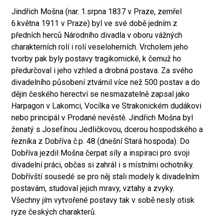
Jindřich Mošna (nar. 1.srpna 1837 v Praze, zemřel
6.května 1911 v Praze) byl ve své době jedním z
předních herců Národního divadla v oboru vážných
charakterních rolí i rolí veseloherních. Vrcholem jeho
tvorby pak byly postavy tragikomické, k čemuž ho
předurčoval i jeho vzhled a drobná postava. Za svého
divadelního působení ztvárnil více než 500 postav a do
dějin českého herectví se nesmazatelně zapsal jako
Harpagon v Lakomci, Vocílka ve Strakonickém dudákovi
nebo principál v Prodané nevěstě. Jindřich Mošna byl
ženatý s Josefínou Jedličkovou, dcerou hospodského a
řezníka z Dobříva č.p. 48 (dnešní Stará hospoda). Do
Dobříva jezdil Mošna čerpat síly a inspiraci pro svoji
divadelní práci, občas si zahrál i s místními ochotníky.
Dobřívští sousedé se pro něj stali modely k divadelním
postavám, studoval jejich mravy, vztahy a zvyky.
Všechny jím vytvořené postavy tak v sobě nesly otisk
ryze českých charakterů.