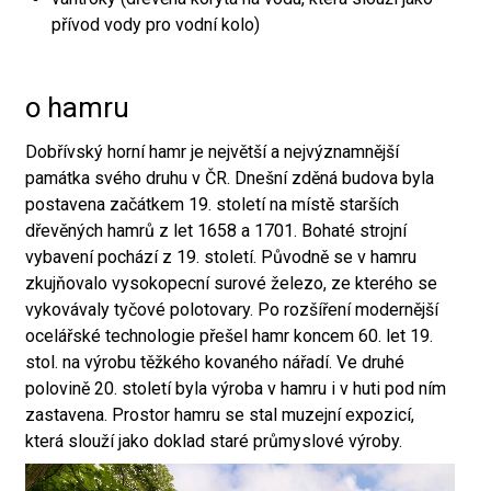
přívod vody pro vodní kolo)
o hamru
Dobřívský horní hamr je největší a nejvýznamnější
památka svého druhu v ČR. Dnešní zděná budova byla
postavena začátkem 19. století na místě starších
dřevěných hamrů z let 1658 a 1701. Bohaté strojní
vybavení pochází z 19. století. Původně se v hamru
zkujňovalo vysokopecní surové železo, ze kterého se
vykovávaly tyčové polotovary. Po rozšíření modernější
ocelářské technologie přešel hamr koncem 60. let 19.
stol. na výrobu těžkého kovaného nářadí. Ve druhé
polovině 20. století byla výroba v hamru i v huti pod ním
zastavena. Prostor hamru se stal muzejní expozicí,
která slouží jako doklad staré průmyslové výroby.