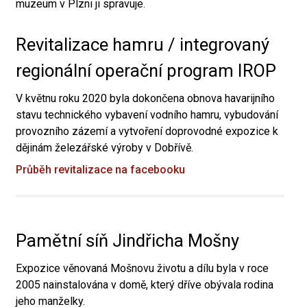
muzeum v Plzni ji spravuje.
Revitalizace hamru / integrovaný
regionální operační program IROP
V květnu roku 2020 byla dokončena obnova havarijního
stavu technického vybavení vodního hamru, vybudování
provozního zázemí a vytvoření doprovodné expozice k
dějinám železářské výroby v Dobřívě.
Průběh revitalizace na facebooku
Pamětní síň Jindřicha Mošny
Expozice věnovaná Mošnovu životu a dílu byla v roce
2005 nainstalována v domě, který dříve obývala rodina
jeho manželky.