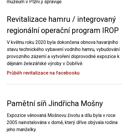
muzeum v Plzni ji spravuje.
Revitalizace hamru / integrovaný
regionální operační program IROP
V květnu roku 2020 byla dokončena obnova havarijního
stavu technického vybavení vodního hamru, vybudování
provozního zázemí a vytvoření doprovodné expozice k
dějinám železářské výroby v Dobřívě.
Průběh revitalizace na facebooku
Pamětní síň Jindřicha Mošny
Expozice věnovaná Mošnovu životu a dílu byla v roce
2005 nainstalována v domě, který dříve obývala rodina
jeho manželky.