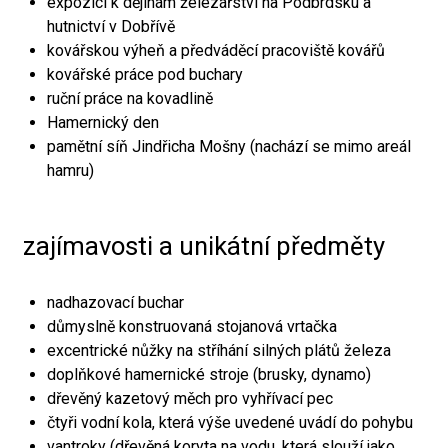
expozici k dějinám železářství na Podbrdsku a
hutnictví v Dobřívě
kovářskou výheň a předváděcí pracoviště kovářů
kovářské práce pod buchary
ruční práce na kovadlině
Hamernický den
pamětní síň Jindřicha Mošny (nachází se mimo areál
hamru)
zajímavosti a unikátní předměty
nadhazovací buchar
důmyslně konstruovaná stojanová vrtačka
excentrické nůžky na stříhání silných plátů železa
doplňkové hamernické stroje (brusky, dynamo)
dřevěný kazetový měch pro vyhřívací pec
čtyři vodní kola, která výše uvedené uvádí do pohybu
vantroky (dřevěná koryta na vodu, která slouží jako