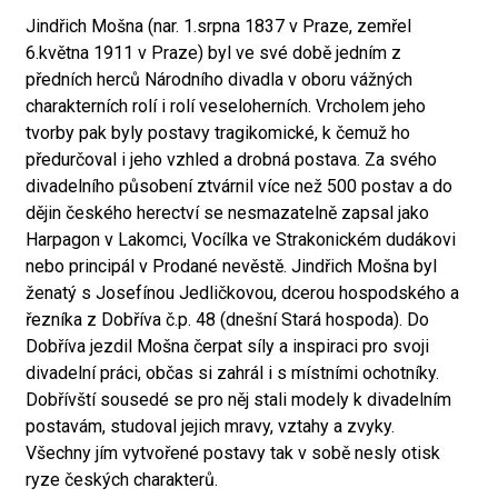
Jindřich Mošna (nar. 1.srpna 1837 v Praze, zemřel
6.května 1911 v Praze) byl ve své době jedním z
předních herců Národního divadla v oboru vážných
charakterních rolí i rolí veseloherních. Vrcholem jeho
tvorby pak byly postavy tragikomické, k čemuž ho
předurčoval i jeho vzhled a drobná postava. Za svého
divadelního působení ztvárnil více než 500 postav a do
dějin českého herectví se nesmazatelně zapsal jako
Harpagon v Lakomci, Vocílka ve Strakonickém dudákovi
nebo principál v Prodané nevěstě. Jindřich Mošna byl
ženatý s Josefínou Jedličkovou, dcerou hospodského a
řezníka z Dobříva č.p. 48 (dnešní Stará hospoda). Do
Dobříva jezdil Mošna čerpat síly a inspiraci pro svoji
divadelní práci, občas si zahrál i s místními ochotníky.
Dobřívští sousedé se pro něj stali modely k divadelním
postavám, studoval jejich mravy, vztahy a zvyky.
Všechny jím vytvořené postavy tak v sobě nesly otisk
ryze českých charakterů.