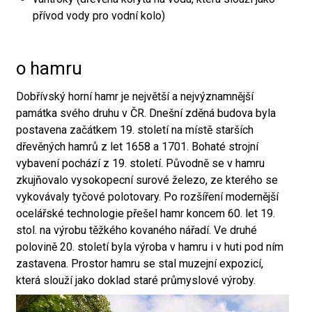
přívod vody pro vodní kolo)
o hamru
Dobřívský horní hamr je největší a nejvýznamnější
památka svého druhu v ČR. Dnešní zděná budova byla
postavena začátkem 19. století na místě starších
dřevěných hamrů z let 1658 a 1701. Bohaté strojní
vybavení pochází z 19. století. Původně se v hamru
zkujňovalo vysokopecní surové železo, ze kterého se
vykovávaly tyčové polotovary. Po rozšíření modernější
ocelářské technologie přešel hamr koncem 60. let 19.
stol. na výrobu těžkého kovaného nářadí. Ve druhé
polovině 20. století byla výroba v hamru i v huti pod ním
zastavena. Prostor hamru se stal muzejní expozicí,
která slouží jako doklad staré průmyslové výroby.