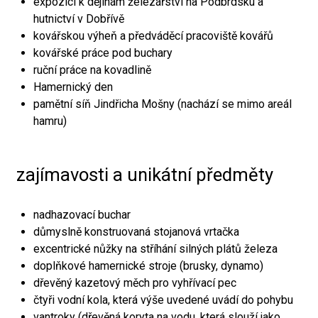
expozici k dějinám železářství na Podbrdsku a
hutnictví v Dobřívě
kovářskou výheň a předváděcí pracoviště kovářů
kovářské práce pod buchary
ruční práce na kovadlině
Hamernický den
pamětní síň Jindřicha Mošny (nachází se mimo areál
hamru)
zajímavosti a unikátní předměty
nadhazovací buchar
důmyslně konstruovaná stojanová vrtačka
excentrické nůžky na stříhání silných plátů železa
doplňkové hamernické stroje (brusky, dynamo)
dřevěný kazetový měch pro vyhřívací pec
čtyři vodní kola, která výše uvedené uvádí do pohybu
vantroky (dřevěná koryta na vodu, která slouží jako