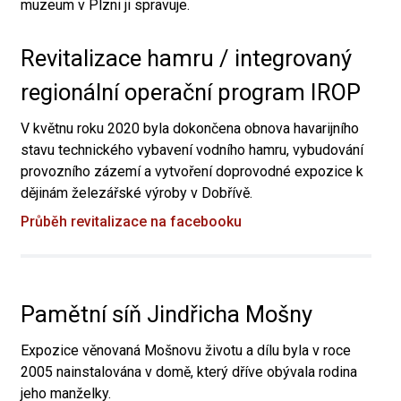
muzeum v Plzni ji spravuje.
Revitalizace hamru / integrovaný
regionální operační program IROP
V květnu roku 2020 byla dokončena obnova havarijního
stavu technického vybavení vodního hamru, vybudování
provozního zázemí a vytvoření doprovodné expozice k
dějinám železářské výroby v Dobřívě.
Průběh revitalizace na facebooku
Pamětní síň Jindřicha Mošny
Expozice věnovaná Mošnovu životu a dílu byla v roce
2005 nainstalována v domě, který dříve obývala rodina
jeho manželky.