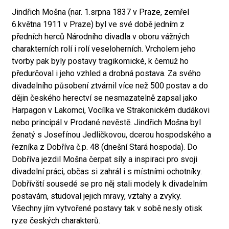
Jindřich Mošna (nar. 1.srpna 1837 v Praze, zemřel
6.května 1911 v Praze) byl ve své době jedním z
předních herců Národního divadla v oboru vážných
charakterních rolí i rolí veseloherních. Vrcholem jeho
tvorby pak byly postavy tragikomické, k čemuž ho
předurčoval i jeho vzhled a drobná postava. Za svého
divadelního působení ztvárnil více než 500 postav a do
dějin českého herectví se nesmazatelně zapsal jako
Harpagon v Lakomci, Vocílka ve Strakonickém dudákovi
nebo principál v Prodané nevěstě. Jindřich Mošna byl
ženatý s Josefínou Jedličkovou, dcerou hospodského a
řezníka z Dobříva č.p. 48 (dnešní Stará hospoda). Do
Dobříva jezdil Mošna čerpat síly a inspiraci pro svoji
divadelní práci, občas si zahrál i s místními ochotníky.
Dobřívští sousedé se pro něj stali modely k divadelním
postavám, studoval jejich mravy, vztahy a zvyky.
Všechny jím vytvořené postavy tak v sobě nesly otisk
ryze českých charakterů.