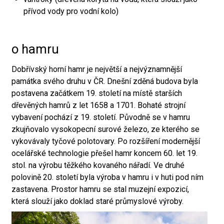
přívod vody pro vodní kolo)
o hamru
Dobřívský horní hamr je největší a nejvýznamnější
památka svého druhu v ČR. Dnešní zděná budova byla
postavena začátkem 19. století na místě starších
dřevěných hamrů z let 1658 a 1701. Bohaté strojní
vybavení pochází z 19. století. Původně se v hamru
zkujňovalo vysokopecní surové železo, ze kterého se
vykovávaly tyčové polotovary. Po rozšíření modernější
ocelářské technologie přešel hamr koncem 60. let 19.
stol. na výrobu těžkého kovaného nářadí. Ve druhé
polovině 20. století byla výroba v hamru i v huti pod ním
zastavena. Prostor hamru se stal muzejní expozicí,
která slouží jako doklad staré průmyslové výroby.