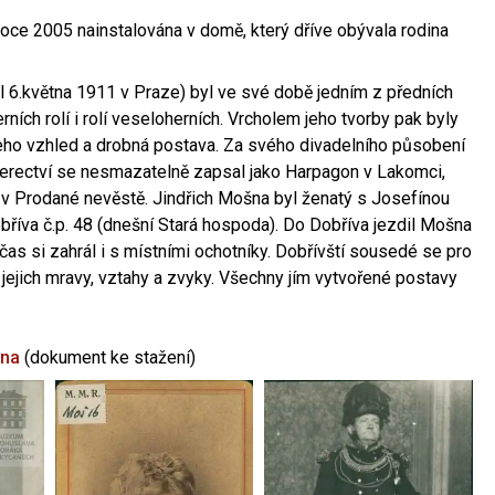
oce 2005 nainstalována v domě, který dříve obývala rodina
l 6.května 1911 v Praze) byl ve své době jedním z předních
ních rolí i rolí veseloherních. Vrcholem jeho tvorby pak byly
jeho vzhled a drobná postava. Za svého divadelního působení
 herectví se nesmazatelně zapsal jako Harpagon v Lakomci,
 v Prodané nevěstě. Jindřich Mošna byl ženatý s Josefínou
říva č.p. 48 (dnešní Stará hospoda). Do Dobříva jezdil Mošna
občas si zahrál i s místními ochotníky. Dobřívští sousedé se pro
 jejich mravy, vztahy a zvyky. Všechny jím vytvořené postavy
šna
(dokument ke stažení)