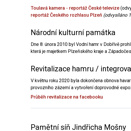
Toulavá kamera - reportáž České televize
(odvy
reportáž Českého rozhlasu Plzeň
(odvysíláno 1
Národní kulturní památka
Dne 8. února 2010 byl Vodní hamr v Dobřívě prohl
která je majetkem Plzeňského kraje a Západočesk
Revitalizace hamru / integrov
V květnu roku 2020 byla dokončena obnova havari
provozního zázemí a vytvoření doprovodné expoz
Průběh revitalizace na facebooku
Pamětní síň Jindřicha Mošny