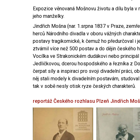
Expozice věnovaná Mošnovu životu a dílu byla v r
jeho manželky.
Jindřich Mošna (nar. 1.srpna 1837 v Praze, zemře
herců Národního divadla v oboru vážných charakter
postavy tragikomické, k čemuž ho předurčoval i 
ztvárnil více než 500 postav a do dějin českého
Vocílka ve Strakonickém dudákovi nebo principál
Jedličkovou, dcerou hospodského a řezníka z Dob
čerpat síly a inspiraci pro svoji divadelní práci, 
něj stali modely k divadelním postavám, studoval
tak v sobě nesly otisk ryze českých charakterů.
reportáž Českého rozhlasu Plzeň
Jindřich Mo