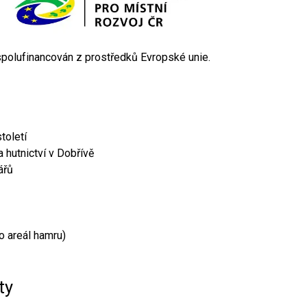
 spolufinancován z prostředků Evropské unie.
toletí
 hutnictví v Dobřívě
ářů
o areál hamru)
ty