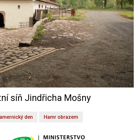
ní síň Jindřicha Mošny
amernický den
Hamr obrazem