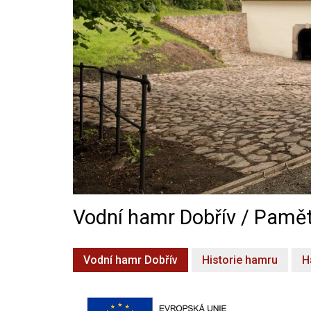
Vodní hamr Dobřív / Pamět
Vodní hamr Dobřív
Historie hamru
H