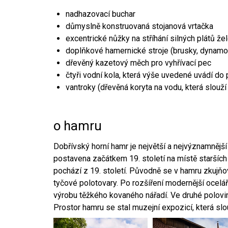
nadhazovací buchar
důmyslně konstruovaná stojanová vrtačka
excentrické nůžky na stříhání silných plátů že
doplňkové hamernické stroje (brusky, dynamo
dřevěný kazetový měch pro vyhřívací pec
čtyři vodní kola, která výše uvedené uvádí do
vantroky (dřevěná koryta na vodu, která slouží
o hamru
Dobřívský horní hamr je největší a nejvýznamněj
postavena začátkem 19. století na místě starších
pochází z 19. století. Původně se v hamru zkujň
tyčové polotovary. Po rozšíření modernější ocelář
výrobu těžkého kovaného nářadí. Ve druhé polovině
Prostor hamru se stal muzejní expozicí, která sl