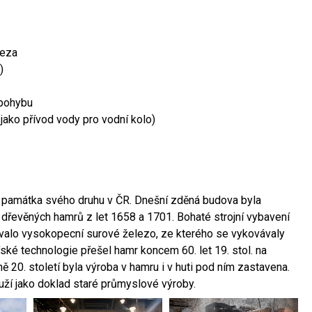
leza
)
 pohybu
 jako přívod vody pro vodní kolo)
ší památka svého druhu v ČR. Dnešní zděná budova byla
 dřevěných hamrů z let 1658 a 1701. Bohaté strojní vybavení
ovalo vysokopecní surové železo, ze kterého se vykovávaly
ské technologie přešel hamr koncem 60. let 19. stol. na
 20. století byla výroba v hamru i v huti pod ním zastavena.
ouží jako doklad staré průmyslové výroby.