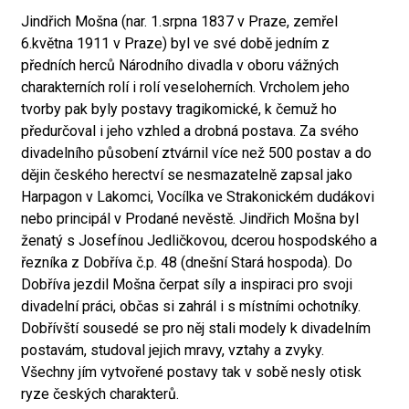
Jindřich Mošna (nar. 1.srpna 1837 v Praze, zemřel
6.května 1911 v Praze) byl ve své době jedním z
předních herců Národního divadla v oboru vážných
charakterních rolí i rolí veseloherních. Vrcholem jeho
tvorby pak byly postavy tragikomické, k čemuž ho
předurčoval i jeho vzhled a drobná postava. Za svého
divadelního působení ztvárnil více než 500 postav a do
dějin českého herectví se nesmazatelně zapsal jako
Harpagon v Lakomci, Vocílka ve Strakonickém dudákovi
nebo principál v Prodané nevěstě. Jindřich Mošna byl
ženatý s Josefínou Jedličkovou, dcerou hospodského a
řezníka z Dobříva č.p. 48 (dnešní Stará hospoda). Do
Dobříva jezdil Mošna čerpat síly a inspiraci pro svoji
divadelní práci, občas si zahrál i s místními ochotníky.
Dobřívští sousedé se pro něj stali modely k divadelním
postavám, studoval jejich mravy, vztahy a zvyky.
Všechny jím vytvořené postavy tak v sobě nesly otisk
ryze českých charakterů.