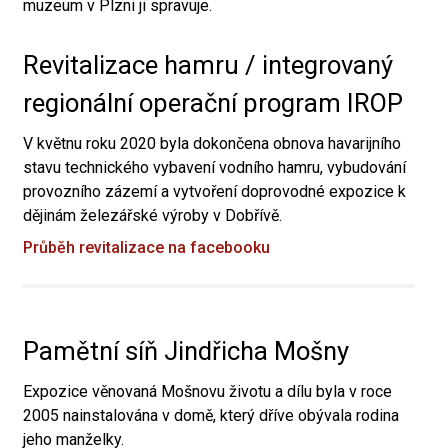
muzeum v Plzni ji spravuje.
Revitalizace hamru / integrovaný
regionální operační program IROP
V květnu roku 2020 byla dokončena obnova havarijního
stavu technického vybavení vodního hamru, vybudování
provozního zázemí a vytvoření doprovodné expozice k
dějinám železářské výroby v Dobřívě.
Průběh revitalizace na facebooku
Pamětní síň Jindřicha Mošny
Expozice věnovaná Mošnovu životu a dílu byla v roce
2005 nainstalována v domě, který dříve obývala rodina
jeho manželky.