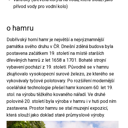
přívod vody pro vodní kolo)
o hamru
Dobřívský horní hamr je největší a nejvýznamnější
památka svého druhu v ČR. Dnešní zděná budova byla
postavena začátkem 19. století na místě starších
dřevěných hamrů z let 1658 a 1701. Bohaté strojní
vybavení pochází z 19. století. Původně se v hamru
zkujňovalo vysokopecní surové železo, ze kterého se
vykovávaly tyčové polotovary. Po rozšíření modernější
ocelářské technologie přešel hamr koncem 60. let 19.
stol. na výrobu těžkého kovaného nářadí. Ve druhé
polovině 20. století byla výroba v hamru i v huti pod ním
zastavena. Prostor hamru se stal muzejní expozicí,
která slouží jako doklad staré průmyslové výroby.