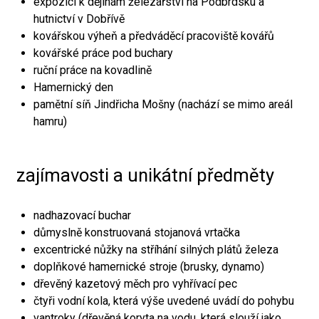
expozici k dějinám železářství na Podbrdsku a
hutnictví v Dobřívě
kovářskou výheň a předváděcí pracoviště kovářů
kovářské práce pod buchary
ruční práce na kovadlině
Hamernický den
pamětní síň Jindřicha Mošny (nachází se mimo areál
hamru)
zajímavosti a unikátní předměty
nadhazovací buchar
důmyslně konstruovaná stojanová vrtačka
excentrické nůžky na stříhání silných plátů železa
doplňkové hamernické stroje (brusky, dynamo)
dřevěný kazetový měch pro vyhřívací pec
čtyři vodní kola, která výše uvedené uvádí do pohybu
vantroky (dřevěná koryta na vodu, která slouží jako