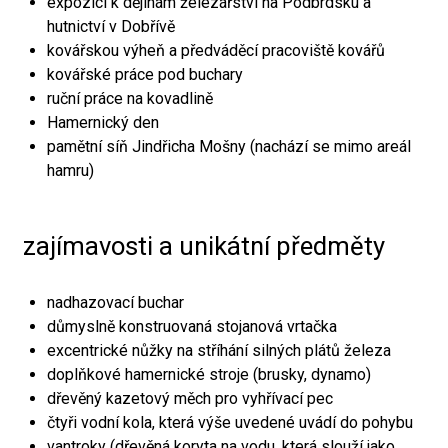
expozici k dějinám železářství na Podbrdsku a
hutnictví v Dobřívě
kovářskou výheň a předváděcí pracoviště kovářů
kovářské práce pod buchary
ruční práce na kovadlině
Hamernický den
pamětní síň Jindřicha Mošny (nachází se mimo areál
hamru)
zajímavosti a unikátní předměty
nadhazovací buchar
důmyslně konstruovaná stojanová vrtačka
excentrické nůžky na stříhání silných plátů železa
doplňkové hamernické stroje (brusky, dynamo)
dřevěný kazetový měch pro vyhřívací pec
čtyři vodní kola, která výše uvedené uvádí do pohybu
vantroky (dřevěná koryta na vodu, která slouží jako