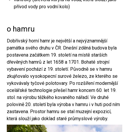
přívod vody pro vodní kolo)
o hamru
Dobřívský horní hamr je největší a nejvýznamnější
památka svého druhu v ČR. Dnešní zděná budova byla
postavena začátkem 19. století na místě starších
dřevěných hamrů z let 1658 a 1701. Bohaté strojní
vybavení pochází z 19. století. Původně se v hamru
zkujňovalo vysokopecní surové železo, ze kterého se
vykovávaly tyčové polotovary. Po rozšíření modernější
ocelářské technologie přešel hamr koncem 60. let 19.
stol. na výrobu těžkého kovaného nářadí. Ve druhé
polovině 20. století byla výroba v hamru i v huti pod ním
zastavena. Prostor hamru se stal muzejní expozicí,
která slouží jako doklad staré průmyslové výroby.