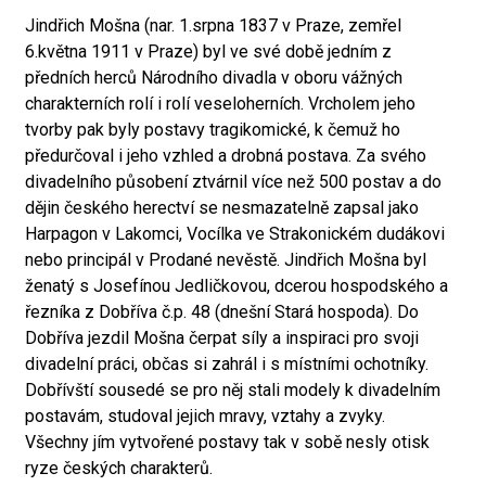
Jindřich Mošna (nar. 1.srpna 1837 v Praze, zemřel
6.května 1911 v Praze) byl ve své době jedním z
předních herců Národního divadla v oboru vážných
charakterních rolí i rolí veseloherních. Vrcholem jeho
tvorby pak byly postavy tragikomické, k čemuž ho
předurčoval i jeho vzhled a drobná postava. Za svého
divadelního působení ztvárnil více než 500 postav a do
dějin českého herectví se nesmazatelně zapsal jako
Harpagon v Lakomci, Vocílka ve Strakonickém dudákovi
nebo principál v Prodané nevěstě. Jindřich Mošna byl
ženatý s Josefínou Jedličkovou, dcerou hospodského a
řezníka z Dobříva č.p. 48 (dnešní Stará hospoda). Do
Dobříva jezdil Mošna čerpat síly a inspiraci pro svoji
divadelní práci, občas si zahrál i s místními ochotníky.
Dobřívští sousedé se pro něj stali modely k divadelním
postavám, studoval jejich mravy, vztahy a zvyky.
Všechny jím vytvořené postavy tak v sobě nesly otisk
ryze českých charakterů.