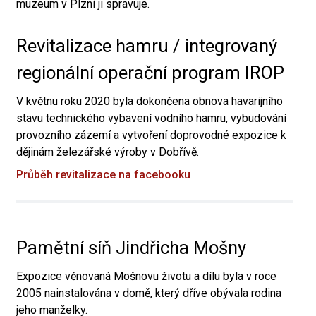
muzeum v Plzni ji spravuje.
Revitalizace hamru / integrovaný
regionální operační program IROP
V květnu roku 2020 byla dokončena obnova havarijního
stavu technického vybavení vodního hamru, vybudování
provozního zázemí a vytvoření doprovodné expozice k
dějinám železářské výroby v Dobřívě.
Průběh revitalizace na facebooku
Pamětní síň Jindřicha Mošny
Expozice věnovaná Mošnovu životu a dílu byla v roce
2005 nainstalována v domě, který dříve obývala rodina
jeho manželky.