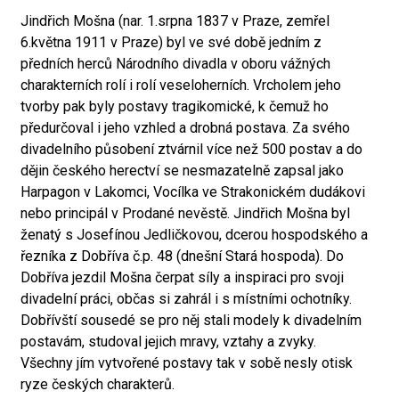
Jindřich Mošna (nar. 1.srpna 1837 v Praze, zemřel
6.května 1911 v Praze) byl ve své době jedním z
předních herců Národního divadla v oboru vážných
charakterních rolí i rolí veseloherních. Vrcholem jeho
tvorby pak byly postavy tragikomické, k čemuž ho
předurčoval i jeho vzhled a drobná postava. Za svého
divadelního působení ztvárnil více než 500 postav a do
dějin českého herectví se nesmazatelně zapsal jako
Harpagon v Lakomci, Vocílka ve Strakonickém dudákovi
nebo principál v Prodané nevěstě. Jindřich Mošna byl
ženatý s Josefínou Jedličkovou, dcerou hospodského a
řezníka z Dobříva č.p. 48 (dnešní Stará hospoda). Do
Dobříva jezdil Mošna čerpat síly a inspiraci pro svoji
divadelní práci, občas si zahrál i s místními ochotníky.
Dobřívští sousedé se pro něj stali modely k divadelním
postavám, studoval jejich mravy, vztahy a zvyky.
Všechny jím vytvořené postavy tak v sobě nesly otisk
ryze českých charakterů.