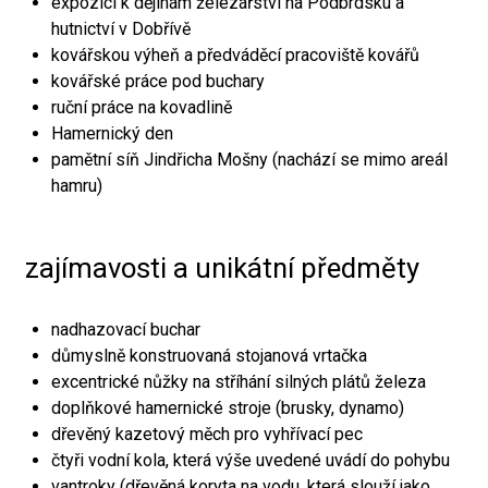
expozici k dějinám železářství na Podbrdsku a
hutnictví v Dobřívě
kovářskou výheň a předváděcí pracoviště kovářů
kovářské práce pod buchary
ruční práce na kovadlině
Hamernický den
pamětní síň Jindřicha Mošny (nachází se mimo areál
hamru)
zajímavosti a unikátní předměty
nadhazovací buchar
důmyslně konstruovaná stojanová vrtačka
excentrické nůžky na stříhání silných plátů železa
doplňkové hamernické stroje (brusky, dynamo)
dřevěný kazetový měch pro vyhřívací pec
čtyři vodní kola, která výše uvedené uvádí do pohybu
vantroky (dřevěná koryta na vodu, která slouží jako