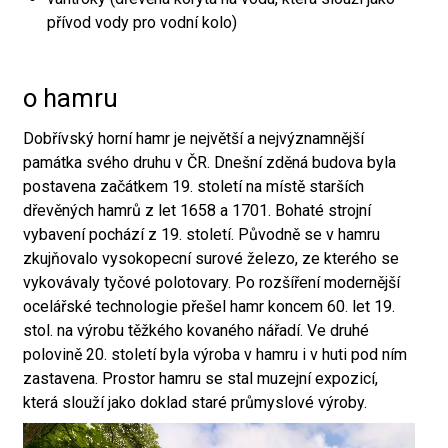
přívod vody pro vodní kolo)
o hamru
Dobřívský horní hamr je největší a nejvýznamnější
památka svého druhu v ČR. Dnešní zděná budova byla
postavena začátkem 19. století na místě starších
dřevěných hamrů z let 1658 a 1701. Bohaté strojní
vybavení pochází z 19. století. Původně se v hamru
zkujňovalo vysokopecní surové železo, ze kterého se
vykovávaly tyčové polotovary. Po rozšíření modernější
ocelářské technologie přešel hamr koncem 60. let 19.
stol. na výrobu těžkého kovaného nářadí. Ve druhé
polovině 20. století byla výroba v hamru i v huti pod ním
zastavena. Prostor hamru se stal muzejní expozicí,
která slouží jako doklad staré průmyslové výroby.