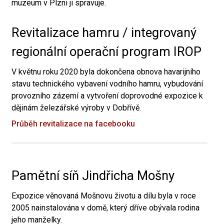
muzeum v Plzni ji spravuje.
Revitalizace hamru / integrovaný
regionální operační program IROP
V květnu roku 2020 byla dokončena obnova havarijního
stavu technického vybavení vodního hamru, vybudování
provozního zázemí a vytvoření doprovodné expozice k
dějinám železářské výroby v Dobřívě.
Průběh revitalizace na facebooku
Pamětní síň Jindřicha Mošny
Expozice věnovaná Mošnovu životu a dílu byla v roce
2005 nainstalována v domě, který dříve obývala rodina
jeho manželky.