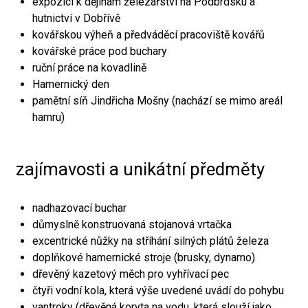
expozici k dějinám železářství na Podbrdsku a
hutnictví v Dobřívě
kovářskou výheň a předváděcí pracoviště kovářů
kovářské práce pod buchary
ruční práce na kovadlině
Hamernický den
pamětní síň Jindřicha Mošny (nachází se mimo areál
hamru)
zajímavosti a unikátní předměty
nadhazovací buchar
důmyslně konstruovaná stojanová vrtačka
excentrické nůžky na stříhání silných plátů železa
doplňkové hamernické stroje (brusky, dynamo)
dřevěný kazetový měch pro vyhřívací pec
čtyři vodní kola, která výše uvedené uvádí do pohybu
vantroky (dřevěná koryta na vodu, která slouží jako