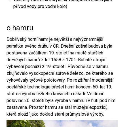
přívod vody pro vodní kolo)
o hamru
Dobřívský horní hamr je největší a nejvýznamnější
památka svého druhu v ČR. Dnešní zděná budova byla
postavena začátkem 19. století na místě starších
dřevěných hamrů z let 1658 a 1701. Bohaté strojní
vybavení pochází z 19. století. Původně se v hamru
zkujňovalo vysokopecní surové železo, ze kterého se
vykovávaly tyčové polotovary. Po rozšíření modernější
ocelářské technologie přešel hamr koncem 60. let 19.
stol. na výrobu těžkého kovaného nářadí. Ve druhé
polovině 20. století byla výroba v hamru i v huti pod ním
zastavena. Prostor hamru se stal muzejní expozicí,
která slouží jako doklad staré průmyslové výroby.