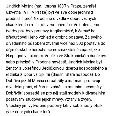
Jindřich Mošna (nar. 1.srpna 1837 v Praze, zemřel
6.května 1911 v Praze) byl ve své době jedním z
předních herců Národního divadla v oboru vážných
charakterních rolí i rolí veseloherních. Vrcholem jeho
tvorby pak byly postavy tragikomické, k čemuž ho
předurčoval i jeho vzhled a drobná postava. Za svého
divadelního působení ztvárnil více než 500 postav a do
dějin českého herectví se nesmazatelně zapsal jako
Harpagon v Lakomci, Vocílka ve Strakonickém dudákovi
nebo principál v Prodané nevěstě. Jindřich Mošna byl
ženatý s Josefínou Jedličkovou, dcerou hospodského a
řezníka z Dobříva č.p. 48 (dnešní Stará hospoda). Do
Dobříva jezdil Mošna čerpat síly a inspiraci pro svoji
divadelní práci, občas si zahrál i s místními ochotníky.
Dobřívští sousedé se pro něj stali modely k divadelním
postavám, studoval jejich mravy, vztahy a zvyky.
Všechny jím vytvořené postavy tak v sobě nesly otisk
ryze českých charakterů.