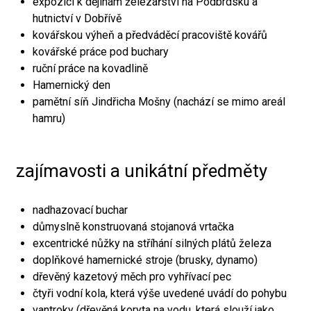
expozici k dějinám železářství na Podbrdsku a
hutnictví v Dobřívě
kovářskou výheň a předváděcí pracoviště kovářů
kovářské práce pod buchary
ruční práce na kovadlině
Hamernický den
pamětní síň Jindřicha Mošny (nachází se mimo areál
hamru)
zajímavosti a unikátní předměty
nadhazovací buchar
důmyslně konstruovaná stojanová vrtačka
excentrické nůžky na stříhání silných plátů železa
doplňkové hamernické stroje (brusky, dynamo)
dřevěný kazetový měch pro vyhřívací pec
čtyři vodní kola, která výše uvedené uvádí do pohybu
vantroky (dřevěná koryta na vodu, která slouží jako