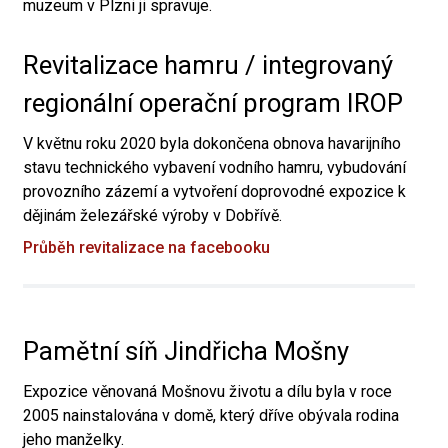
muzeum v Plzni ji spravuje.
Revitalizace hamru / integrovaný
regionální operační program IROP
V květnu roku 2020 byla dokončena obnova havarijního
stavu technického vybavení vodního hamru, vybudování
provozního zázemí a vytvoření doprovodné expozice k
dějinám železářské výroby v Dobřívě.
Průběh revitalizace na facebooku
Pamětní síň Jindřicha Mošny
Expozice věnovaná Mošnovu životu a dílu byla v roce
2005 nainstalována v domě, který dříve obývala rodina
jeho manželky.