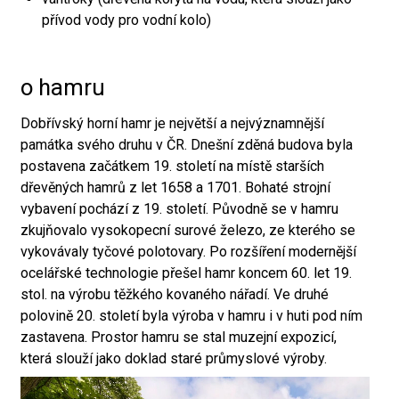
přívod vody pro vodní kolo)
o hamru
Dobřívský horní hamr je největší a nejvýznamnější
památka svého druhu v ČR. Dnešní zděná budova byla
postavena začátkem 19. století na místě starších
dřevěných hamrů z let 1658 a 1701. Bohaté strojní
vybavení pochází z 19. století. Původně se v hamru
zkujňovalo vysokopecní surové železo, ze kterého se
vykovávaly tyčové polotovary. Po rozšíření modernější
ocelářské technologie přešel hamr koncem 60. let 19.
stol. na výrobu těžkého kovaného nářadí. Ve druhé
polovině 20. století byla výroba v hamru i v huti pod ním
zastavena. Prostor hamru se stal muzejní expozicí,
která slouží jako doklad staré průmyslové výroby.