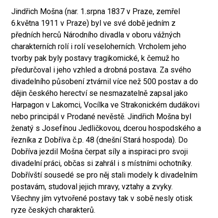
Jindřich Mošna (nar. 1.srpna 1837 v Praze, zemřel
6.května 1911 v Praze) byl ve své době jedním z
předních herců Národního divadla v oboru vážných
charakterních rolí i rolí veseloherních. Vrcholem jeho
tvorby pak byly postavy tragikomické, k čemuž ho
předurčoval i jeho vzhled a drobná postava. Za svého
divadelního působení ztvárnil více než 500 postav a do
dějin českého herectví se nesmazatelně zapsal jako
Harpagon v Lakomci, Vocílka ve Strakonickém dudákovi
nebo principál v Prodané nevěstě. Jindřich Mošna byl
ženatý s Josefínou Jedličkovou, dcerou hospodského a
řezníka z Dobříva č.p. 48 (dnešní Stará hospoda). Do
Dobříva jezdil Mošna čerpat síly a inspiraci pro svoji
divadelní práci, občas si zahrál i s místními ochotníky.
Dobřívští sousedé se pro něj stali modely k divadelním
postavám, studoval jejich mravy, vztahy a zvyky.
Všechny jím vytvořené postavy tak v sobě nesly otisk
ryze českých charakterů.