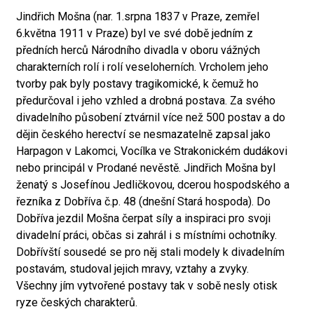
Jindřich Mošna (nar. 1.srpna 1837 v Praze, zemřel
6.května 1911 v Praze) byl ve své době jedním z
předních herců Národního divadla v oboru vážných
charakterních rolí i rolí veseloherních. Vrcholem jeho
tvorby pak byly postavy tragikomické, k čemuž ho
předurčoval i jeho vzhled a drobná postava. Za svého
divadelního působení ztvárnil více než 500 postav a do
dějin českého herectví se nesmazatelně zapsal jako
Harpagon v Lakomci, Vocílka ve Strakonickém dudákovi
nebo principál v Prodané nevěstě. Jindřich Mošna byl
ženatý s Josefínou Jedličkovou, dcerou hospodského a
řezníka z Dobříva č.p. 48 (dnešní Stará hospoda). Do
Dobříva jezdil Mošna čerpat síly a inspiraci pro svoji
divadelní práci, občas si zahrál i s místními ochotníky.
Dobřívští sousedé se pro něj stali modely k divadelním
postavám, studoval jejich mravy, vztahy a zvyky.
Všechny jím vytvořené postavy tak v sobě nesly otisk
ryze českých charakterů.