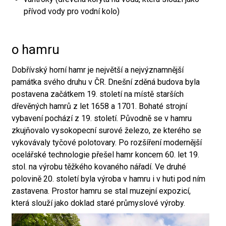
přívod vody pro vodní kolo)
o hamru
Dobřívský horní hamr je největší a nejvýznamnější
památka svého druhu v ČR. Dnešní zděná budova byla
postavena začátkem 19. století na místě starších
dřevěných hamrů z let 1658 a 1701. Bohaté strojní
vybavení pochází z 19. století. Původně se v hamru
zkujňovalo vysokopecní surové železo, ze kterého se
vykovávaly tyčové polotovary. Po rozšíření modernější
ocelářské technologie přešel hamr koncem 60. let 19.
stol. na výrobu těžkého kovaného nářadí. Ve druhé
polovině 20. století byla výroba v hamru i v huti pod ním
zastavena. Prostor hamru se stal muzejní expozicí,
která slouží jako doklad staré průmyslové výroby.