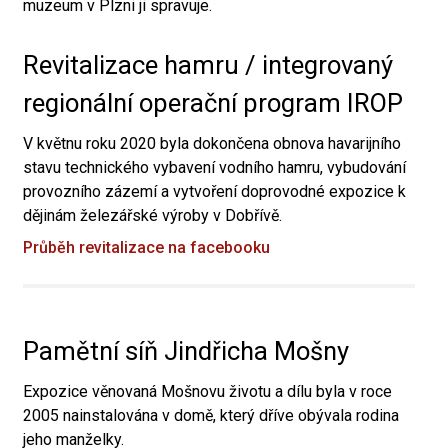
muzeum v Plzni ji spravuje.
Revitalizace hamru / integrovaný
regionální operační program IROP
V květnu roku 2020 byla dokončena obnova havarijního
stavu technického vybavení vodního hamru, vybudování
provozního zázemí a vytvoření doprovodné expozice k
dějinám železářské výroby v Dobřívě.
Průběh revitalizace na facebooku
Pamětní síň Jindřicha Mošny
Expozice věnovaná Mošnovu životu a dílu byla v roce
2005 nainstalována v domě, který dříve obývala rodina
jeho manželky.