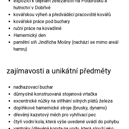
expozici k dějinám železářství na Podbrdsku a
hutnictví v Dobřívě
kovářskou výheň a předváděcí pracoviště kovářů
kovářské práce pod buchary
ruční práce na kovadlině
Hamernický den
pamětní síň Jindřicha Mošny (nachází se mimo areál
hamru)
zajímavosti a unikátní předměty
nadhazovací buchar
důmyslně konstruovaná stojanová vrtačka
excentrické nůžky na stříhání silných plátů železa
doplňkové hamernické stroje (brusky, dynamo)
dřevěný kazetový měch pro vyhřívací pec
čtyři vodní kola, která výše uvedené uvádí do pohybu
vantroky (dřevěná koryta na vodu, která slouží jako