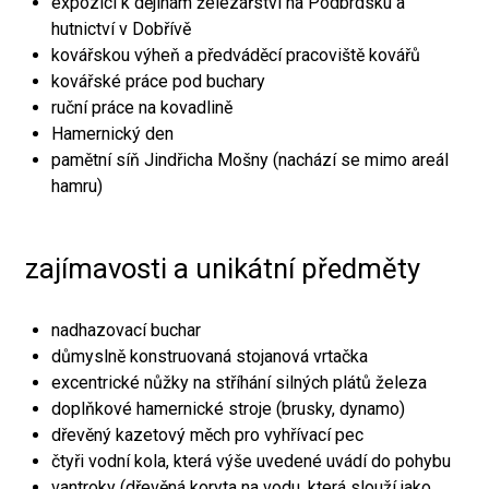
expozici k dějinám železářství na Podbrdsku a
hutnictví v Dobřívě
kovářskou výheň a předváděcí pracoviště kovářů
kovářské práce pod buchary
ruční práce na kovadlině
Hamernický den
pamětní síň Jindřicha Mošny (nachází se mimo areál
hamru)
zajímavosti a unikátní předměty
nadhazovací buchar
důmyslně konstruovaná stojanová vrtačka
excentrické nůžky na stříhání silných plátů železa
doplňkové hamernické stroje (brusky, dynamo)
dřevěný kazetový měch pro vyhřívací pec
čtyři vodní kola, která výše uvedené uvádí do pohybu
vantroky (dřevěná koryta na vodu, která slouží jako