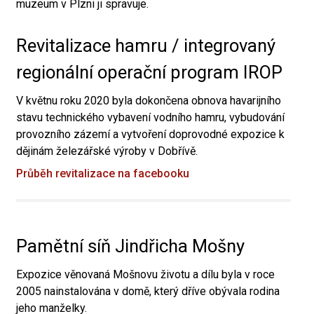
muzeum v Plzni ji spravuje.
Revitalizace hamru / integrovaný
regionální operační program IROP
V květnu roku 2020 byla dokončena obnova havarijního
stavu technického vybavení vodního hamru, vybudování
provozního zázemí a vytvoření doprovodné expozice k
dějinám železářské výroby v Dobřívě.
Průběh revitalizace na facebooku
Pamětní síň Jindřicha Mošny
Expozice věnovaná Mošnovu životu a dílu byla v roce
2005 nainstalována v domě, který dříve obývala rodina
jeho manželky.