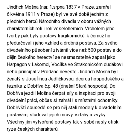
Jindřich Mošna (nar. 1.srpna 1837 v Praze, zemřel
6.května 1911 v Praze) byl ve své době jedním z
předních herců Národního divadla v oboru vážných
charakterních rolí i rolí veseloherních. Vrcholem jeho
tvorby pak byly postavy tragikomické, k čemuž ho
předurčoval i jeho vzhled a drobná postava. Za svého
divadelního působení ztvárnil více než 500 postav a do
dějin českého herectví se nesmazatelně zapsal jako
Harpagon v Lakomci, Vocílka ve Strakonickém dudákovi
nebo principál v Prodané nevěstě. Jindřich Mošna byl
ženatý s Josefínou Jedličkovou, dcerou hospodského a
řezníka z Dobříva č.p. 48 (dnešní Stará hospoda). Do
Dobříva jezdil Mošna čerpat síly a inspiraci pro svoji
divadelní práci, občas si zahrál i s místními ochotníky.
Dobřívští sousedé se pro něj stali modely k divadelním
postavám, studoval jejich mravy, vztahy a zvyky.
Všechny jím vytvořené postavy tak v sobě nesly otisk
ryze českých charakterů.