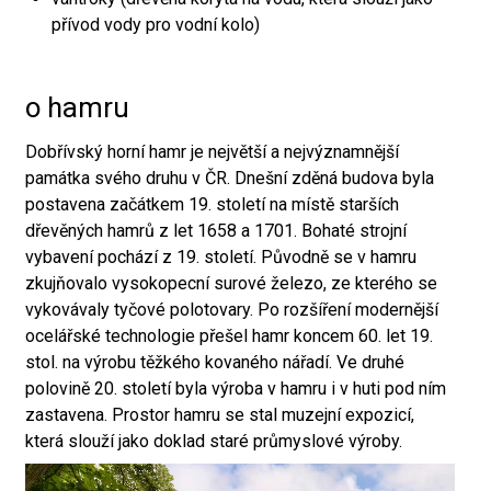
přívod vody pro vodní kolo)
o hamru
Dobřívský horní hamr je největší a nejvýznamnější
památka svého druhu v ČR. Dnešní zděná budova byla
postavena začátkem 19. století na místě starších
dřevěných hamrů z let 1658 a 1701. Bohaté strojní
vybavení pochází z 19. století. Původně se v hamru
zkujňovalo vysokopecní surové železo, ze kterého se
vykovávaly tyčové polotovary. Po rozšíření modernější
ocelářské technologie přešel hamr koncem 60. let 19.
stol. na výrobu těžkého kovaného nářadí. Ve druhé
polovině 20. století byla výroba v hamru i v huti pod ním
zastavena. Prostor hamru se stal muzejní expozicí,
která slouží jako doklad staré průmyslové výroby.