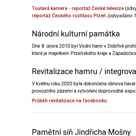
Toulavá kamera - reportáž České televize
(odvy
reportáž Českého rozhlasu Plzeň
(odvysíláno 1
Národní kulturní památka
Dne 8. února 2010 byl Vodní hamr v Dobřívě prohl
která je majetkem Plzeňského kraje a Západočesk
Revitalizace hamru / integrov
V květnu roku 2020 byla dokončena obnova havari
provozního zázemí a vytvoření doprovodné expoz
Průběh revitalizace na facebooku
Pamětní síň Jindřicha Mošny