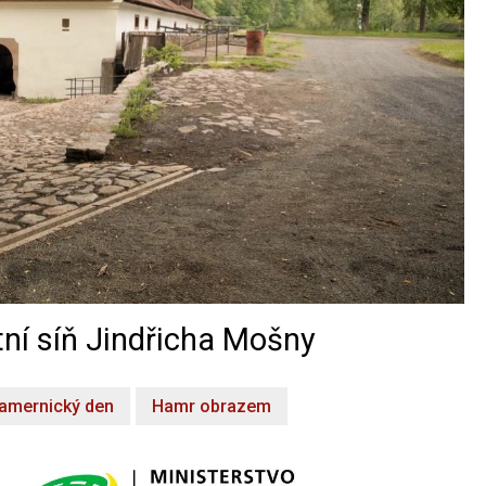
ní síň Jindřicha Mošny
amernický den
Hamr obrazem