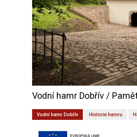
Vodní hamr Dobřív / Pamět
Vodní hamr Dobřív
Historie hamru
H