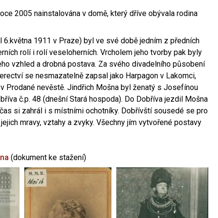
oce 2005 nainstalována v domě, který dříve obývala rodina
l 6.května 1911 v Praze) byl ve své době jedním z předních
ních rolí i rolí veseloherních. Vrcholem jeho tvorby pak byly
jeho vzhled a drobná postava. Za svého divadelního působení
 herectví se nesmazatelně zapsal jako Harpagon v Lakomci,
 v Prodané nevěstě. Jindřich Mošna byl ženatý s Josefínou
říva č.p. 48 (dnešní Stará hospoda). Do Dobříva jezdil Mošna
občas si zahrál i s místními ochotníky. Dobřívští sousedé se pro
 jejich mravy, vztahy a zvyky. Všechny jím vytvořené postavy
šna
(dokument ke stažení)