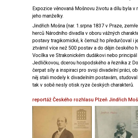
Expozice věnovaná Mošnovu životu a dílu byla v r
jeho manželky.
Jindřich Mošna (nar. 1.srpna 1837 v Praze, zemře
herců Národního divadla v oboru vážných charakter
postavy tragikomické, k čemuž ho předurčoval i 
ztvárnil více než 500 postav a do dějin českého
Vocílka ve Strakonickém dudákovi nebo principál
Jedličkovou, dcerou hospodského a řezníka z Dob
čerpat síly a inspiraci pro svoji divadelní práci, 
něj stali modely k divadelním postavám, studoval
tak v sobě nesly otisk ryze českých charakterů.
reportáž Českého rozhlasu Plzeň
Jindřich Mo