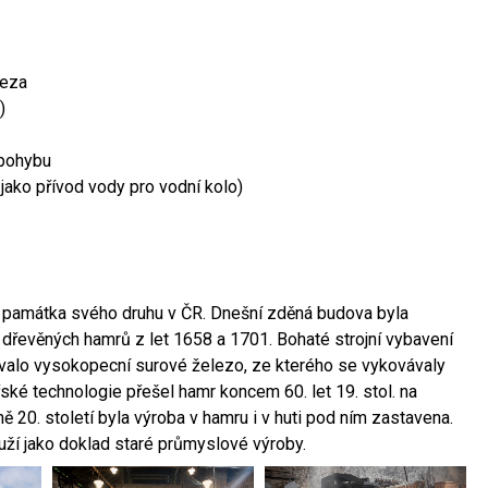
leza
)
 pohybu
 jako přívod vody pro vodní kolo)
ší památka svého druhu v ČR. Dnešní zděná budova byla
 dřevěných hamrů z let 1658 a 1701. Bohaté strojní vybavení
ovalo vysokopecní surové železo, ze kterého se vykovávaly
ské technologie přešel hamr koncem 60. let 19. stol. na
 20. století byla výroba v hamru i v huti pod ním zastavena.
ouží jako doklad staré průmyslové výroby.