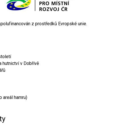
 spolufinancován z prostředků Evropské unie.
toletí
 hutnictví v Dobřívě
ářů
o areál hamru)
ty