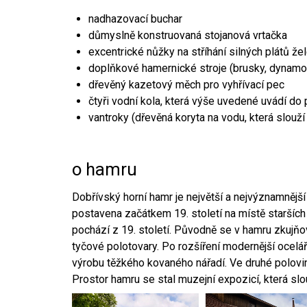
nadhazovací buchar
důmyslně konstruovaná stojanová vrtačka
excentrické nůžky na stříhání silných plátů že
doplňkové hamernické stroje (brusky, dynamo
dřevěný kazetový měch pro vyhřívací pec
čtyři vodní kola, která výše uvedené uvádí do
vantroky (dřevěná koryta na vodu, která slouží
o hamru
Dobřívský horní hamr je největší a nejvýznamněj
postavena začátkem 19. století na místě starších
pochází z 19. století. Původně se v hamru zkujň
tyčové polotovary. Po rozšíření modernější ocelář
výrobu těžkého kovaného nářadí. Ve druhé polovině
Prostor hamru se stal muzejní expozicí, která sl