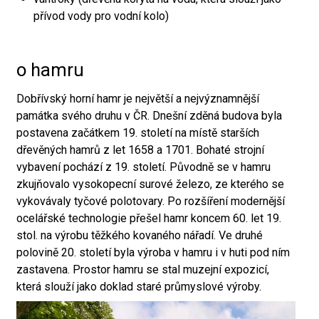
přívod vody pro vodní kolo)
o hamru
Dobřívský horní hamr je největší a nejvýznamnější
památka svého druhu v ČR. Dnešní zděná budova byla
postavena začátkem 19. století na místě starších
dřevěných hamrů z let 1658 a 1701. Bohaté strojní
vybavení pochází z 19. století. Původně se v hamru
zkujňovalo vysokopecní surové železo, ze kterého se
vykovávaly tyčové polotovary. Po rozšíření modernější
ocelářské technologie přešel hamr koncem 60. let 19.
stol. na výrobu těžkého kovaného nářadí. Ve druhé
polovině 20. století byla výroba v hamru i v huti pod ním
zastavena. Prostor hamru se stal muzejní expozicí,
která slouží jako doklad staré průmyslové výroby.