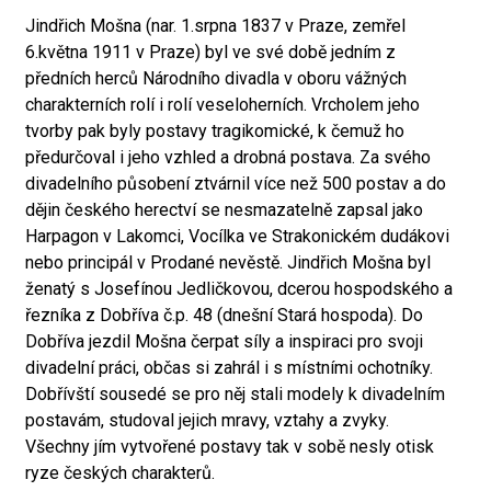
Jindřich Mošna (nar. 1.srpna 1837 v Praze, zemřel
6.května 1911 v Praze) byl ve své době jedním z
předních herců Národního divadla v oboru vážných
charakterních rolí i rolí veseloherních. Vrcholem jeho
tvorby pak byly postavy tragikomické, k čemuž ho
předurčoval i jeho vzhled a drobná postava. Za svého
divadelního působení ztvárnil více než 500 postav a do
dějin českého herectví se nesmazatelně zapsal jako
Harpagon v Lakomci, Vocílka ve Strakonickém dudákovi
nebo principál v Prodané nevěstě. Jindřich Mošna byl
ženatý s Josefínou Jedličkovou, dcerou hospodského a
řezníka z Dobříva č.p. 48 (dnešní Stará hospoda). Do
Dobříva jezdil Mošna čerpat síly a inspiraci pro svoji
divadelní práci, občas si zahrál i s místními ochotníky.
Dobřívští sousedé se pro něj stali modely k divadelním
postavám, studoval jejich mravy, vztahy a zvyky.
Všechny jím vytvořené postavy tak v sobě nesly otisk
ryze českých charakterů.