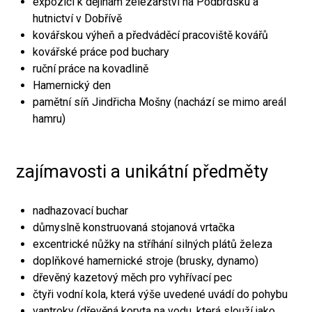
expozici k dějinám železářství na Podbrdsku a
hutnictví v Dobřívě
kovářskou výheň a předváděcí pracoviště kovářů
kovářské práce pod buchary
ruční práce na kovadlině
Hamernický den
pamětní síň Jindřicha Mošny (nachází se mimo areál
hamru)
zajímavosti a unikátní předměty
nadhazovací buchar
důmyslně konstruovaná stojanová vrtačka
excentrické nůžky na stříhání silných plátů železa
doplňkové hamernické stroje (brusky, dynamo)
dřevěný kazetový měch pro vyhřívací pec
čtyři vodní kola, která výše uvedené uvádí do pohybu
vantroky (dřevěná koryta na vodu, která slouží jako