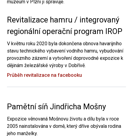
muzeum v Plzni ji spravuje.
Revitalizace hamru / integrovaný
regionální operační program IROP
V květnu roku 2020 byla dokončena obnova havarijního
stavu technického vybavení vodního hamru, vybudování
provozního zázemí a vytvoření doprovodné expozice k
dějinám železářské výroby v Dobřívě.
Průběh revitalizace na facebooku
Pamětní síň Jindřicha Mošny
Expozice věnovaná Mošnovu životu a dílu byla v roce
2005 nainstalována v domě, který dříve obývala rodina
jeho manželky.