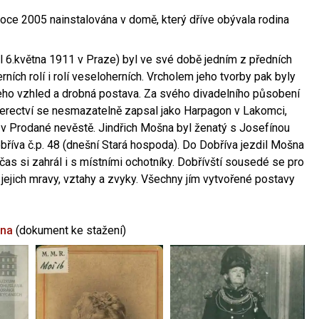
oce 2005 nainstalována v domě, který dříve obývala rodina
l 6.května 1911 v Praze) byl ve své době jedním z předních
ních rolí i rolí veseloherních. Vrcholem jeho tvorby pak byly
jeho vzhled a drobná postava. Za svého divadelního působení
 herectví se nesmazatelně zapsal jako Harpagon v Lakomci,
 v Prodané nevěstě. Jindřich Mošna byl ženatý s Josefínou
říva č.p. 48 (dnešní Stará hospoda). Do Dobříva jezdil Mošna
občas si zahrál i s místními ochotníky. Dobřívští sousedé se pro
 jejich mravy, vztahy a zvyky. Všechny jím vytvořené postavy
šna
(dokument ke stažení)