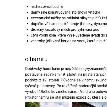
nadhazovací buchar
důmyslně konstruovaná stojanová vrtačka
excentrické nůžky na stříhání silných plátů že
doplňkové hamernické stroje (brusky, dynamo
dřevěný kazetový měch pro vyhřívací pec
čtyři vodní kola, která výše uvedené uvádí do
vantroky (dřevěná koryta na vodu, která slouží
o hamru
Dobřívský horní hamr je největší a nejvýznamněj
postavena začátkem 19. století na místě starších
pochází z 19. století. Původně se v hamru zkujň
tyčové polotovary. Po rozšíření modernější ocelář
výrobu těžkého kovaného nářadí. Ve druhé polovině
Prostor hamru se stal muzejní expozicí, která sl