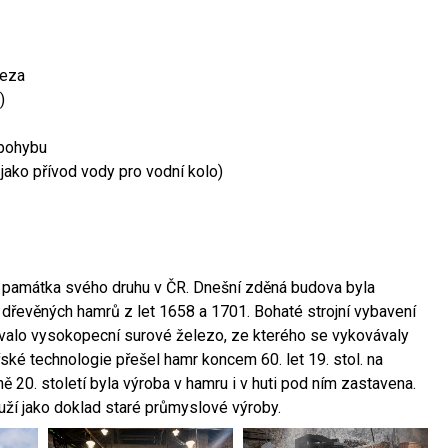
leza
)
 pohybu
 jako přívod vody pro vodní kolo)
ší památka svého druhu v ČR. Dnešní zděná budova byla
 dřevěných hamrů z let 1658 a 1701. Bohaté strojní vybavení
ovalo vysokopecní surové železo, ze kterého se vykovávaly
ské technologie přešel hamr koncem 60. let 19. stol. na
 20. století byla výroba v hamru i v huti pod ním zastavena.
ouží jako doklad staré průmyslové výroby.