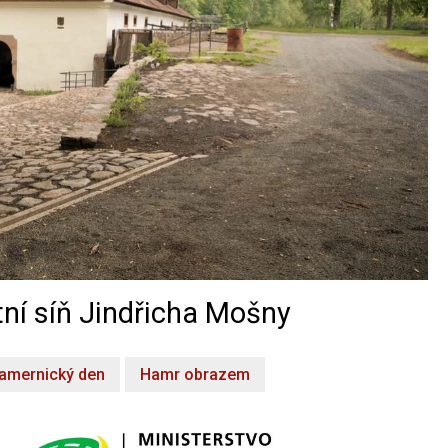
ní síň Jindřicha Mošny
amernický den
Hamr obrazem