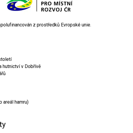
 spolufinancován z prostředků Evropské unie.
toletí
 hutnictví v Dobřívě
ářů
o areál hamru)
ty