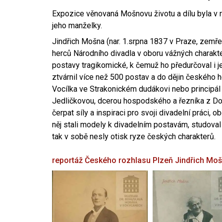
Expozice věnovaná Mošnovu životu a dílu byla v r
jeho manželky.
Jindřich Mošna (nar. 1.srpna 1837 v Praze, zemře
herců Národního divadla v oboru vážných charakter
postavy tragikomické, k čemuž ho předurčoval i 
ztvárnil více než 500 postav a do dějin českého
Vocílka ve Strakonickém dudákovi nebo principál
Jedličkovou, dcerou hospodského a řezníka z Dob
čerpat síly a inspiraci pro svoji divadelní práci, 
něj stali modely k divadelním postavám, studoval
tak v sobě nesly otisk ryze českých charakterů.
reportáž Českého rozhlasu Plzeň
Jindřich Mo