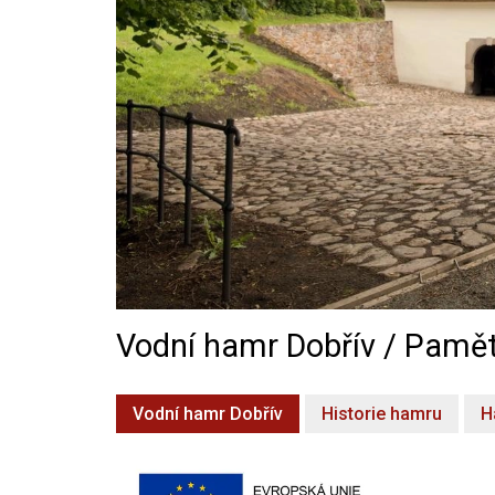
Vodní hamr Dobřív / Pamět
Vodní hamr Dobřív
Historie hamru
H