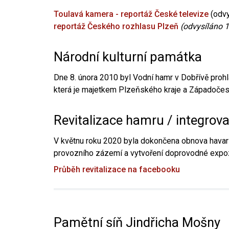
Toulavá kamera - reportáž České televize
(odvy
reportáž Českého rozhlasu Plzeň
(odvysíláno 1
Národní kulturní památka
Dne 8. února 2010 byl Vodní hamr v Dobřívě prohl
která je majetkem Plzeňského kraje a Západočesk
Revitalizace hamru / integrov
V květnu roku 2020 byla dokončena obnova havari
provozního zázemí a vytvoření doprovodné expoz
Průběh revitalizace na facebooku
Pamětní síň Jindřicha Mošny