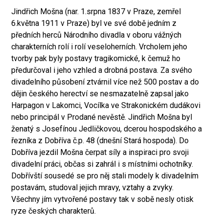
Jindřich Mošna (nar. 1.srpna 1837 v Praze, zemřel
6.května 1911 v Praze) byl ve své době jedním z
předních herců Národního divadla v oboru vážných
charakterních rolí i rolí veseloherních. Vrcholem jeho
tvorby pak byly postavy tragikomické, k čemuž ho
předurčoval i jeho vzhled a drobná postava. Za svého
divadelního působení ztvárnil více než 500 postav a do
dějin českého herectví se nesmazatelně zapsal jako
Harpagon v Lakomci, Vocílka ve Strakonickém dudákovi
nebo principál v Prodané nevěstě. Jindřich Mošna byl
ženatý s Josefínou Jedličkovou, dcerou hospodského a
řezníka z Dobříva č.p. 48 (dnešní Stará hospoda). Do
Dobříva jezdil Mošna čerpat síly a inspiraci pro svoji
divadelní práci, občas si zahrál i s místními ochotníky.
Dobřívští sousedé se pro něj stali modely k divadelním
postavám, studoval jejich mravy, vztahy a zvyky.
Všechny jím vytvořené postavy tak v sobě nesly otisk
ryze českých charakterů.