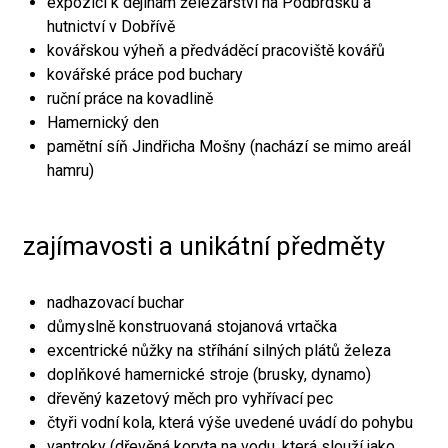
expozici k dějinám železářství na Podbrdsku a
hutnictví v Dobřívě
kovářskou výheň a předváděcí pracoviště kovářů
kovářské práce pod buchary
ruční práce na kovadlině
Hamernický den
pamětní síň Jindřicha Mošny (nachází se mimo areál
hamru)
zajímavosti a unikátní předměty
nadhazovací buchar
důmyslně konstruovaná stojanová vrtačka
excentrické nůžky na stříhání silných plátů železa
doplňkové hamernické stroje (brusky, dynamo)
dřevěný kazetový měch pro vyhřívací pec
čtyři vodní kola, která výše uvedené uvádí do pohybu
vantroky (dřevěná koryta na vodu, která slouží jako