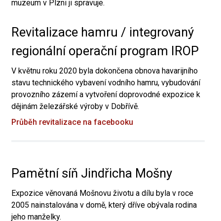
muzeum v Plzni ji spravuje.
Revitalizace hamru / integrovaný
regionální operační program IROP
V květnu roku 2020 byla dokončena obnova havarijního
stavu technického vybavení vodního hamru, vybudování
provozního zázemí a vytvoření doprovodné expozice k
dějinám železářské výroby v Dobřívě.
Průběh revitalizace na facebooku
Pamětní síň Jindřicha Mošny
Expozice věnovaná Mošnovu životu a dílu byla v roce
2005 nainstalována v domě, který dříve obývala rodina
jeho manželky.