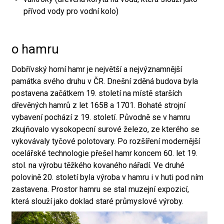
přívod vody pro vodní kolo)
o hamru
Dobřívský horní hamr je největší a nejvýznamnější
památka svého druhu v ČR. Dnešní zděná budova byla
postavena začátkem 19. století na místě starších
dřevěných hamrů z let 1658 a 1701. Bohaté strojní
vybavení pochází z 19. století. Původně se v hamru
zkujňovalo vysokopecní surové železo, ze kterého se
vykovávaly tyčové polotovary. Po rozšíření modernější
ocelářské technologie přešel hamr koncem 60. let 19.
stol. na výrobu těžkého kovaného nářadí. Ve druhé
polovině 20. století byla výroba v hamru i v huti pod ním
zastavena. Prostor hamru se stal muzejní expozicí,
která slouží jako doklad staré průmyslové výroby.