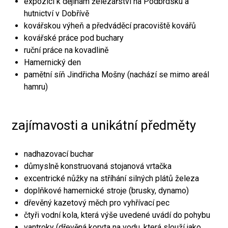
expozici k dějinám železářství na Podbrdsku a
hutnictví v Dobřívě
kovářskou výheň a předváděcí pracoviště kovářů
kovářské práce pod buchary
ruční práce na kovadlině
Hamernický den
pamětní síň Jindřicha Mošny (nachází se mimo areál
hamru)
zajímavosti a unikátní předměty
nadhazovací buchar
důmyslně konstruovaná stojanová vrtačka
excentrické nůžky na stříhání silných plátů železa
doplňkové hamernické stroje (brusky, dynamo)
dřevěný kazetový měch pro vyhřívací pec
čtyři vodní kola, která výše uvedené uvádí do pohybu
vantroky (dřevěná koryta na vodu, která slouží jako