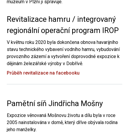
muzeum v Plzni ji spravuje.
Revitalizace hamru / integrovaný
regionální operační program IROP
V květnu roku 2020 byla dokončena obnova havarijního
stavu technického vybavení vodního hamru, vybudování
provozního zázemí a vytvoření doprovodné expozice k
dějinám železářské výroby v Dobřívě.
Průběh revitalizace na facebooku
Pamětní síň Jindřicha Mošny
Expozice věnovaná Mošnovu životu a dílu byla v roce
2005 nainstalována v domě, který dříve obývala rodina
jeho manželky.