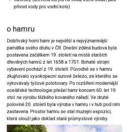
přívod vody pro vodní kolo)
o hamru
Dobřívský horní hamr je největší a nejvýznamnější
památka svého druhu v ČR. Dnešní zděná budova byla
postavena začátkem 19. století na místě starších
dřevěných hamrů z let 1658 a 1701. Bohaté strojní
vybavení pochází z 19. století. Původně se v hamru
zkujňovalo vysokopecní surové železo, ze kterého se
vykovávaly tyčové polotovary. Po rozšíření modernější
ocelářské technologie přešel hamr koncem 60. let 19.
stol. na výrobu těžkého kovaného nářadí. Ve druhé
polovině 20. století byla výroba v hamru i v huti pod ním
zastavena. Prostor hamru se stal muzejní expozicí,
která slouží jako doklad staré průmyslové výroby.