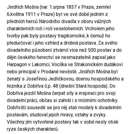
Jindřich Mošna (nar. 1.srpna 1837 v Praze, zemřel
6.května 1911 v Praze) byl ve své době jedním z
předních herců Národního divadla v oboru vážných
charakterních rolí i rolí veseloherních. Vrcholem jeho
tvorby pak byly postavy tragikomické, k čemuž ho
předurčoval i jeho vzhled a drobná postava. Za svého
divadelního působení ztvárnil více než 500 postav a do
dějin českého herectví se nesmazatelně zapsal jako
Harpagon v Lakomci, Vocílka ve Strakonickém dudákovi
nebo principál v Prodané nevěstě. Jindřich Mošna byl
ženatý s Josefínou Jedličkovou, dcerou hospodského a
řezníka z Dobříva č.p. 48 (dnešní Stará hospoda). Do
Dobříva jezdil Mošna čerpat síly a inspiraci pro svoji
divadelní práci, občas si zahrál i s místními ochotníky.
Dobřívští sousedé se pro něj stali modely k divadelním
postavám, studoval jejich mravy, vztahy a zvyky.
Všechny jím vytvořené postavy tak v sobě nesly otisk
ryze českých charakterů.