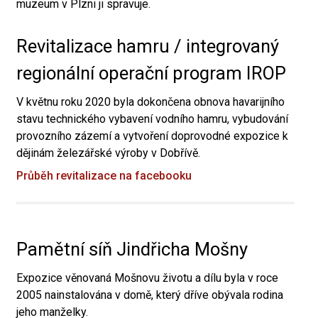
muzeum v Plzni ji spravuje.
Revitalizace hamru / integrovaný
regionální operační program IROP
V květnu roku 2020 byla dokončena obnova havarijního
stavu technického vybavení vodního hamru, vybudování
provozního zázemí a vytvoření doprovodné expozice k
dějinám železářské výroby v Dobřívě.
Průběh revitalizace na facebooku
Pamětní síň Jindřicha Mošny
Expozice věnovaná Mošnovu životu a dílu byla v roce
2005 nainstalována v domě, který dříve obývala rodina
jeho manželky.