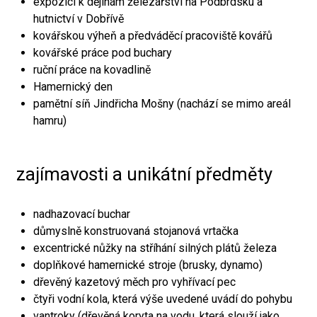
expozici k dějinám železářství na Podbrdsku a
hutnictví v Dobřívě
kovářskou výheň a předváděcí pracoviště kovářů
kovářské práce pod buchary
ruční práce na kovadlině
Hamernický den
pamětní síň Jindřicha Mošny (nachází se mimo areál
hamru)
zajímavosti a unikátní předměty
nadhazovací buchar
důmyslně konstruovaná stojanová vrtačka
excentrické nůžky na stříhání silných plátů železa
doplňkové hamernické stroje (brusky, dynamo)
dřevěný kazetový měch pro vyhřívací pec
čtyři vodní kola, která výše uvedené uvádí do pohybu
vantroky (dřevěná koryta na vodu, která slouží jako