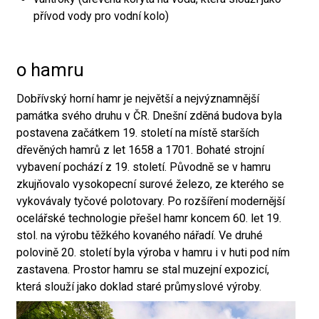
přívod vody pro vodní kolo)
o hamru
Dobřívský horní hamr je největší a nejvýznamnější
památka svého druhu v ČR. Dnešní zděná budova byla
postavena začátkem 19. století na místě starších
dřevěných hamrů z let 1658 a 1701. Bohaté strojní
vybavení pochází z 19. století. Původně se v hamru
zkujňovalo vysokopecní surové železo, ze kterého se
vykovávaly tyčové polotovary. Po rozšíření modernější
ocelářské technologie přešel hamr koncem 60. let 19.
stol. na výrobu těžkého kovaného nářadí. Ve druhé
polovině 20. století byla výroba v hamru i v huti pod ním
zastavena. Prostor hamru se stal muzejní expozicí,
která slouží jako doklad staré průmyslové výroby.