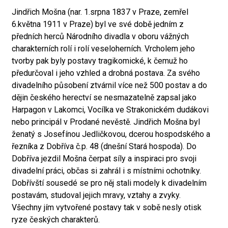
Jindřich Mošna (nar. 1.srpna 1837 v Praze, zemřel
6.května 1911 v Praze) byl ve své době jedním z
předních herců Národního divadla v oboru vážných
charakterních rolí i rolí veseloherních. Vrcholem jeho
tvorby pak byly postavy tragikomické, k čemuž ho
předurčoval i jeho vzhled a drobná postava. Za svého
divadelního působení ztvárnil více než 500 postav a do
dějin českého herectví se nesmazatelně zapsal jako
Harpagon v Lakomci, Vocílka ve Strakonickém dudákovi
nebo principál v Prodané nevěstě. Jindřich Mošna byl
ženatý s Josefínou Jedličkovou, dcerou hospodského a
řezníka z Dobříva č.p. 48 (dnešní Stará hospoda). Do
Dobříva jezdil Mošna čerpat síly a inspiraci pro svoji
divadelní práci, občas si zahrál i s místními ochotníky.
Dobřívští sousedé se pro něj stali modely k divadelním
postavám, studoval jejich mravy, vztahy a zvyky.
Všechny jím vytvořené postavy tak v sobě nesly otisk
ryze českých charakterů.