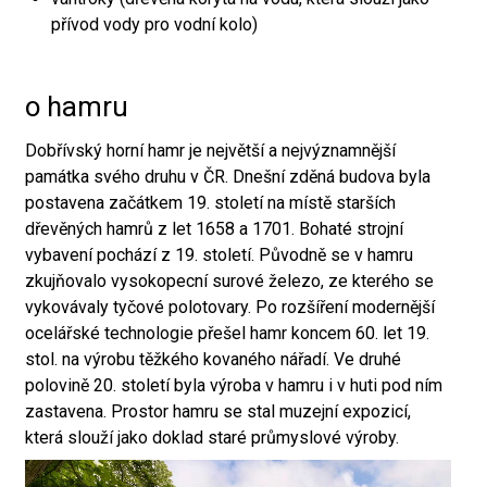
přívod vody pro vodní kolo)
o hamru
Dobřívský horní hamr je největší a nejvýznamnější
památka svého druhu v ČR. Dnešní zděná budova byla
postavena začátkem 19. století na místě starších
dřevěných hamrů z let 1658 a 1701. Bohaté strojní
vybavení pochází z 19. století. Původně se v hamru
zkujňovalo vysokopecní surové železo, ze kterého se
vykovávaly tyčové polotovary. Po rozšíření modernější
ocelářské technologie přešel hamr koncem 60. let 19.
stol. na výrobu těžkého kovaného nářadí. Ve druhé
polovině 20. století byla výroba v hamru i v huti pod ním
zastavena. Prostor hamru se stal muzejní expozicí,
která slouží jako doklad staré průmyslové výroby.