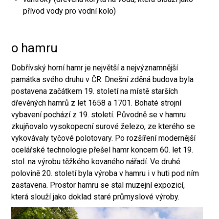
přívod vody pro vodní kolo)
o hamru
Dobřívský horní hamr je největší a nejvýznamnější
památka svého druhu v ČR. Dnešní zděná budova byla
postavena začátkem 19. století na místě starších
dřevěných hamrů z let 1658 a 1701. Bohaté strojní
vybavení pochází z 19. století. Původně se v hamru
zkujňovalo vysokopecní surové železo, ze kterého se
vykovávaly tyčové polotovary. Po rozšíření modernější
ocelářské technologie přešel hamr koncem 60. let 19.
stol. na výrobu těžkého kovaného nářadí. Ve druhé
polovině 20. století byla výroba v hamru i v huti pod ním
zastavena. Prostor hamru se stal muzejní expozicí,
která slouží jako doklad staré průmyslové výroby.