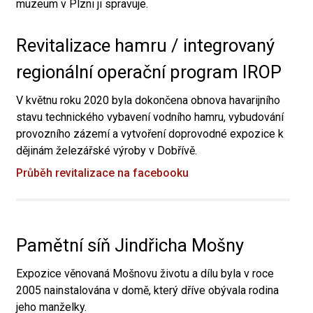
muzeum v Plzni ji spravuje.
Revitalizace hamru / integrovaný
regionální operační program IROP
V květnu roku 2020 byla dokončena obnova havarijního
stavu technického vybavení vodního hamru, vybudování
provozního zázemí a vytvoření doprovodné expozice k
dějinám železářské výroby v Dobřívě.
Průběh revitalizace na facebooku
Pamětní síň Jindřicha Mošny
Expozice věnovaná Mošnovu životu a dílu byla v roce
2005 nainstalována v domě, který dříve obývala rodina
jeho manželky.