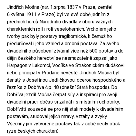
Jindřich Mošna (nar. 1.srpna 1837 v Praze, zemřel
6.května 1911 v Praze) byl ve své době jedním z
předních herců Národního divadla v oboru vážných
charakterních rolí i rolí veseloherních. Vrcholem jeho
tvorby pak byly postavy tragikomické, k čemuž ho
předurčoval i jeho vzhled a drobná postava. Za svého
divadelního působení ztvárnil více než 500 postav a do
dějin českého herectví se nesmazatelně zapsal jako
Harpagon v Lakomci, Vocílka ve Strakonickém dudákovi
nebo principál v Prodané nevěstě. Jindřich Mošna byl
ženatý s Josefínou Jedličkovou, dcerou hospodského a
řezníka z Dobříva č.p. 48 (dnešní Stará hospoda). Do
Dobříva jezdil Mošna čerpat síly a inspiraci pro svoji
divadelní práci, občas si zahrál i s místními ochotníky.
Dobřívští sousedé se pro něj stali modely k divadelním
postavám, studoval jejich mravy, vztahy a zvyky.
Všechny jím vytvořené postavy tak v sobě nesly otisk
ryze českých charakterů.