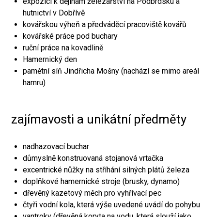
expozici k dějinám železářství na Podbrdsku a
hutnictví v Dobřívě
kovářskou výheň a předváděcí pracoviště kovářů
kovářské práce pod buchary
ruční práce na kovadlině
Hamernický den
pamětní síň Jindřicha Mošny (nachází se mimo areál
hamru)
zajímavosti a unikátní předměty
nadhazovací buchar
důmyslně konstruovaná stojanová vrtačka
excentrické nůžky na stříhání silných plátů železa
doplňkové hamernické stroje (brusky, dynamo)
dřevěný kazetový měch pro vyhřívací pec
čtyři vodní kola, která výše uvedené uvádí do pohybu
vantroky (dřevěná koryta na vodu, která slouží jako