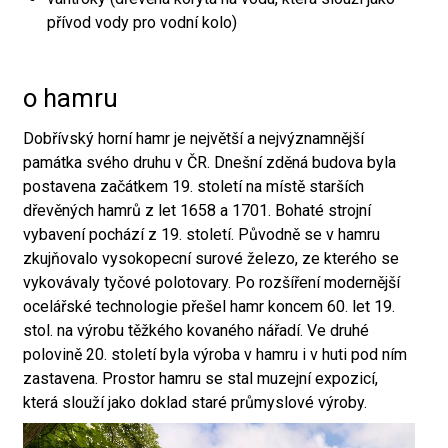
přívod vody pro vodní kolo)
o hamru
Dobřívský horní hamr je největší a nejvýznamnější
památka svého druhu v ČR. Dnešní zděná budova byla
postavena začátkem 19. století na místě starších
dřevěných hamrů z let 1658 a 1701. Bohaté strojní
vybavení pochází z 19. století. Původně se v hamru
zkujňovalo vysokopecní surové železo, ze kterého se
vykovávaly tyčové polotovary. Po rozšíření modernější
ocelářské technologie přešel hamr koncem 60. let 19.
stol. na výrobu těžkého kovaného nářadí. Ve druhé
polovině 20. století byla výroba v hamru i v huti pod ním
zastavena. Prostor hamru se stal muzejní expozicí,
která slouží jako doklad staré průmyslové výroby.