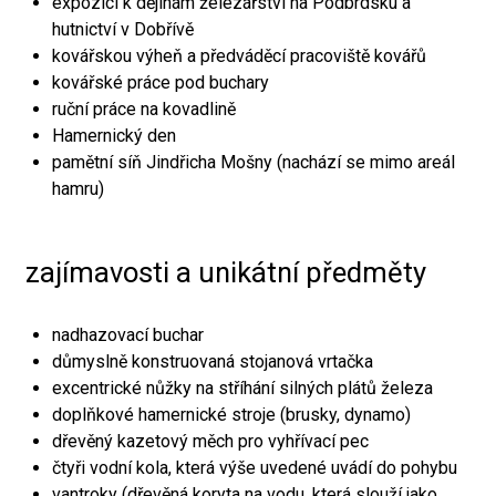
expozici k dějinám železářství na Podbrdsku a
hutnictví v Dobřívě
kovářskou výheň a předváděcí pracoviště kovářů
kovářské práce pod buchary
ruční práce na kovadlině
Hamernický den
pamětní síň Jindřicha Mošny (nachází se mimo areál
hamru)
zajímavosti a unikátní předměty
nadhazovací buchar
důmyslně konstruovaná stojanová vrtačka
excentrické nůžky na stříhání silných plátů železa
doplňkové hamernické stroje (brusky, dynamo)
dřevěný kazetový měch pro vyhřívací pec
čtyři vodní kola, která výše uvedené uvádí do pohybu
vantroky (dřevěná koryta na vodu, která slouží jako