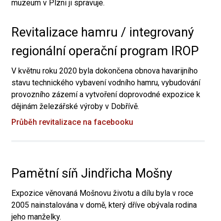
muzeum v Plzni ji spravuje.
Revitalizace hamru / integrovaný
regionální operační program IROP
V květnu roku 2020 byla dokončena obnova havarijního
stavu technického vybavení vodního hamru, vybudování
provozního zázemí a vytvoření doprovodné expozice k
dějinám železářské výroby v Dobřívě.
Průběh revitalizace na facebooku
Pamětní síň Jindřicha Mošny
Expozice věnovaná Mošnovu životu a dílu byla v roce
2005 nainstalována v domě, který dříve obývala rodina
jeho manželky.