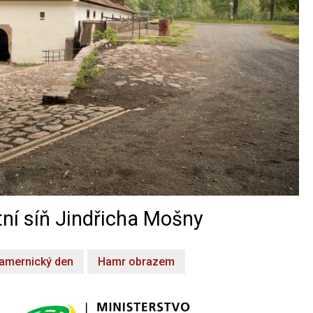
ní síň Jindřicha Mošny
amernický den
Hamr obrazem