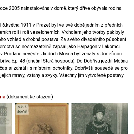
oce 2005 nainstalována v domě, který dříve obývala rodina
l 6.května 1911 v Praze) byl ve své době jedním z předních
ních rolí i rolí veseloherních. Vrcholem jeho tvorby pak byly
jeho vzhled a drobná postava. Za svého divadelního působení
 herectví se nesmazatelně zapsal jako Harpagon v Lakomci,
 v Prodané nevěstě. Jindřich Mošna byl ženatý s Josefínou
říva č.p. 48 (dnešní Stará hospoda). Do Dobříva jezdil Mošna
občas si zahrál i s místními ochotníky. Dobřívští sousedé se pro
 jejich mravy, vztahy a zvyky. Všechny jím vytvořené postavy
šna
(dokument ke stažení)