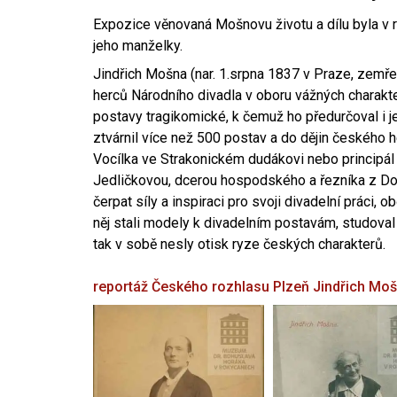
Expozice věnovaná Mošnovu životu a dílu byla v r
jeho manželky.
Jindřich Mošna (nar. 1.srpna 1837 v Praze, zemře
herců Národního divadla v oboru vážných charakter
postavy tragikomické, k čemuž ho předurčoval i 
ztvárnil více než 500 postav a do dějin českého
Vocílka ve Strakonickém dudákovi nebo principál
Jedličkovou, dcerou hospodského a řezníka z Dob
čerpat síly a inspiraci pro svoji divadelní práci, 
něj stali modely k divadelním postavám, studoval
tak v sobě nesly otisk ryze českých charakterů.
reportáž Českého rozhlasu Plzeň
Jindřich Mo