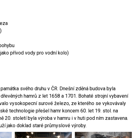
leza
)
 pohybu
 jako přívod vody pro vodní kolo)
ší památka svého druhu v ČR. Dnešní zděná budova byla
 dřevěných hamrů z let 1658 a 1701. Bohaté strojní vybavení
ovalo vysokopecní surové železo, ze kterého se vykovávaly
ské technologie přešel hamr koncem 60. let 19. stol. na
 20. století byla výroba v hamru i v huti pod ním zastavena.
ouží jako doklad staré průmyslové výroby.