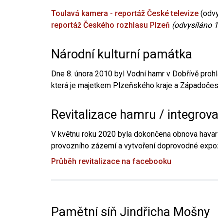
Toulavá kamera - reportáž České televize
(odvy
reportáž Českého rozhlasu Plzeň
(odvysíláno 1
Národní kulturní památka
Dne 8. února 2010 byl Vodní hamr v Dobřívě prohl
která je majetkem Plzeňského kraje a Západočesk
Revitalizace hamru / integrov
V květnu roku 2020 byla dokončena obnova havari
provozního zázemí a vytvoření doprovodné expoz
Průběh revitalizace na facebooku
Pamětní síň Jindřicha Mošny