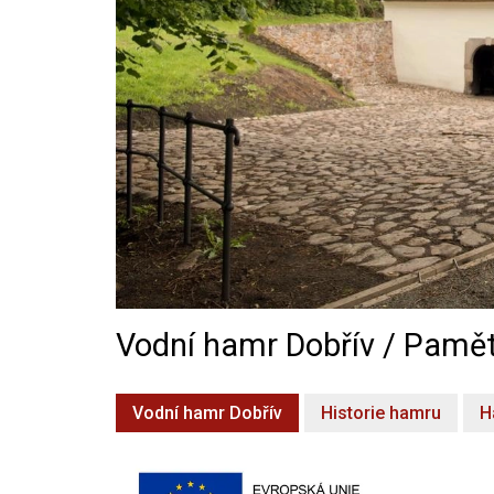
Vodní hamr Dobřív / Pamět
Vodní hamr Dobřív
Historie hamru
H