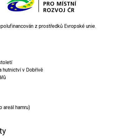
 spolufinancován z prostředků Evropské unie.
toletí
 hutnictví v Dobřívě
ářů
o areál hamru)
ty