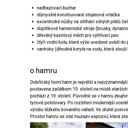
nadhazovací buchar
důmyslně konstruovaná stojanová vrtačka
excentrické nůžky na stříhání silných plátů že
doplňkové hamernické stroje (brusky, dynamo
dřevěný kazetový měch pro vyhřívací pec
čtyři vodní kola, která výše uvedené uvádí do
vantroky (dřevěná koryta na vodu, která slouží
o hamru
Dobřívský horní hamr je největší a nejvýznamněj
postavena začátkem 19. století na místě starších
pochází z 19. století. Původně se v hamru zkujň
tyčové polotovary. Po rozšíření modernější ocelář
výrobu těžkého kovaného nářadí. Ve druhé polovině
Prostor hamru se stal muzejní expozicí, která sl