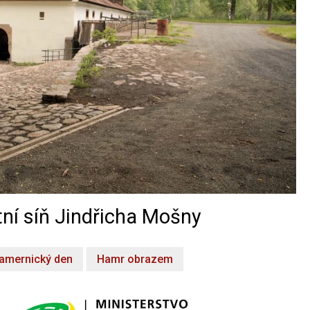
ní síň Jindřicha Mošny
amernický den
Hamr obrazem