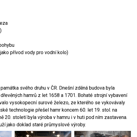
leza
)
 pohybu
 jako přívod vody pro vodní kolo)
ší památka svého druhu v ČR. Dnešní zděná budova byla
 dřevěných hamrů z let 1658 a 1701. Bohaté strojní vybavení
ovalo vysokopecní surové železo, ze kterého se vykovávaly
ské technologie přešel hamr koncem 60. let 19. stol. na
 20. století byla výroba v hamru i v huti pod ním zastavena.
ouží jako doklad staré průmyslové výroby.