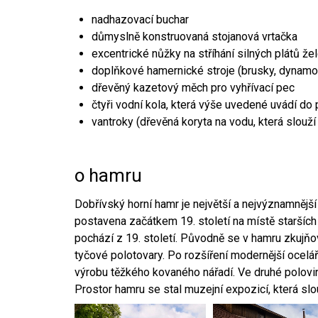
nadhazovací buchar
důmyslně konstruovaná stojanová vrtačka
excentrické nůžky na stříhání silných plátů že
doplňkové hamernické stroje (brusky, dynamo
dřevěný kazetový měch pro vyhřívací pec
čtyři vodní kola, která výše uvedené uvádí do
vantroky (dřevěná koryta na vodu, která slouží
o hamru
Dobřívský horní hamr je největší a nejvýznamněj
postavena začátkem 19. století na místě starších
pochází z 19. století. Původně se v hamru zkujň
tyčové polotovary. Po rozšíření modernější ocelář
výrobu těžkého kovaného nářadí. Ve druhé polovině
Prostor hamru se stal muzejní expozicí, která sl