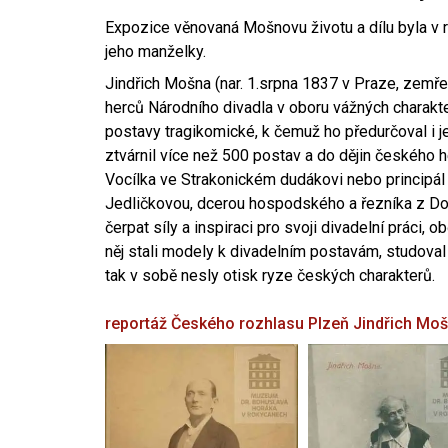
Expozice věnovaná Mošnovu životu a dílu byla v r
jeho manželky.
Jindřich Mošna (nar. 1.srpna 1837 v Praze, zemře
herců Národního divadla v oboru vážných charakter
postavy tragikomické, k čemuž ho předurčoval i 
ztvárnil více než 500 postav a do dějin českého
Vocílka ve Strakonickém dudákovi nebo principál
Jedličkovou, dcerou hospodského a řezníka z Dob
čerpat síly a inspiraci pro svoji divadelní práci, 
něj stali modely k divadelním postavám, studoval
tak v sobě nesly otisk ryze českých charakterů.
reportáž Českého rozhlasu Plzeň
Jindřich Mo