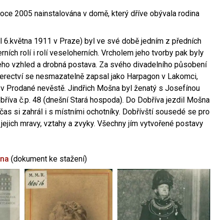
oce 2005 nainstalována v domě, který dříve obývala rodina
l 6.května 1911 v Praze) byl ve své době jedním z předních
ních rolí i rolí veseloherních. Vrcholem jeho tvorby pak byly
jeho vzhled a drobná postava. Za svého divadelního působení
 herectví se nesmazatelně zapsal jako Harpagon v Lakomci,
 v Prodané nevěstě. Jindřich Mošna byl ženatý s Josefínou
říva č.p. 48 (dnešní Stará hospoda). Do Dobříva jezdil Mošna
občas si zahrál i s místními ochotníky. Dobřívští sousedé se pro
 jejich mravy, vztahy a zvyky. Všechny jím vytvořené postavy
šna
(dokument ke stažení)