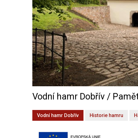
Vodní hamr Dobřív / Pamět
Vodní hamr Dobřív
Historie hamru
H