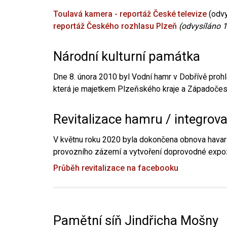
Toulavá kamera - reportáž České televize
(odvy
reportáž Českého rozhlasu Plzeň
(odvysíláno 1
Národní kulturní památka
Dne 8. února 2010 byl Vodní hamr v Dobřívě prohl
která je majetkem Plzeňského kraje a Západočesk
Revitalizace hamru / integrov
V květnu roku 2020 byla dokončena obnova havari
provozního zázemí a vytvoření doprovodné expoz
Průběh revitalizace na facebooku
Pamětní síň Jindřicha Mošny