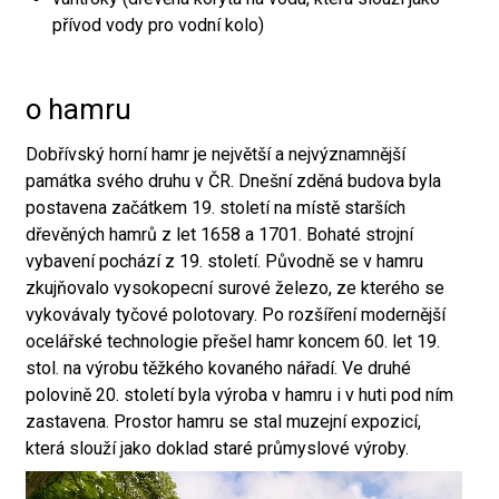
přívod vody pro vodní kolo)
o hamru
Dobřívský horní hamr je největší a nejvýznamnější
památka svého druhu v ČR. Dnešní zděná budova byla
postavena začátkem 19. století na místě starších
dřevěných hamrů z let 1658 a 1701. Bohaté strojní
vybavení pochází z 19. století. Původně se v hamru
zkujňovalo vysokopecní surové železo, ze kterého se
vykovávaly tyčové polotovary. Po rozšíření modernější
ocelářské technologie přešel hamr koncem 60. let 19.
stol. na výrobu těžkého kovaného nářadí. Ve druhé
polovině 20. století byla výroba v hamru i v huti pod ním
zastavena. Prostor hamru se stal muzejní expozicí,
která slouží jako doklad staré průmyslové výroby.