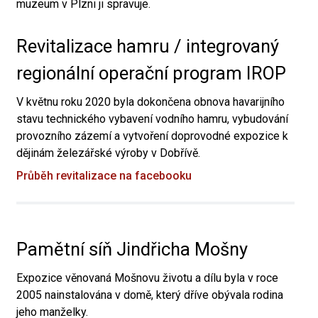
muzeum v Plzni ji spravuje.
Revitalizace hamru / integrovaný
regionální operační program IROP
V květnu roku 2020 byla dokončena obnova havarijního
stavu technického vybavení vodního hamru, vybudování
provozního zázemí a vytvoření doprovodné expozice k
dějinám železářské výroby v Dobřívě.
Průběh revitalizace na facebooku
Pamětní síň Jindřicha Mošny
Expozice věnovaná Mošnovu životu a dílu byla v roce
2005 nainstalována v domě, který dříve obývala rodina
jeho manželky.