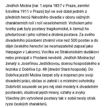
Jindřich Mošna (nar. 1.srpna 1837 v Praze, zemřel
6.května 1911 v Praze) byl ve své době jedním z
předních herců Národního divadla v oboru vážných
charakterních rolí i rolí veseloherních. Vrcholem jeho
tvorby pak byly postavy tragikomické, k čemuž ho
předurčoval i jeho vzhled a drobná postava. Za svého
divadelního působení ztvárnil více než 500 postav a do
dějin českého herectví se nesmazatelně zapsal jako
Harpagon v Lakomci, Vocílka ve Strakonickém dudákovi
nebo principál v Prodané nevěstě. Jindřich Mošna byl
ženatý s Josefínou Jedličkovou, dcerou hospodského a
řezníka z Dobříva č.p. 48 (dnešní Stará hospoda). Do
Dobříva jezdil Mošna čerpat síly a inspiraci pro svoji
divadelní práci, občas si zahrál i s místními ochotníky.
Dobřívští sousedé se pro něj stali modely k divadelním
postavám, studoval jejich mravy, vztahy a zvyky.
Všechny jím vytvořené postavy tak v sobě nesly otisk
ryze českých charakterů.