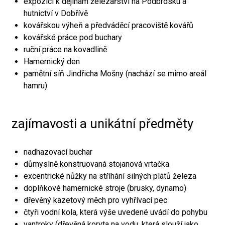
expozici k dějinám železářství na Podbrdsku a
hutnictví v Dobřívě
kovářskou výheň a předváděcí pracoviště kovářů
kovářské práce pod buchary
ruční práce na kovadlině
Hamernický den
pamětní síň Jindřicha Mošny (nachází se mimo areál
hamru)
zajímavosti a unikátní předměty
nadhazovací buchar
důmyslně konstruovaná stojanová vrtačka
excentrické nůžky na stříhání silných plátů železa
doplňkové hamernické stroje (brusky, dynamo)
dřevěný kazetový měch pro vyhřívací pec
čtyři vodní kola, která výše uvedené uvádí do pohybu
vantroky (dřevěná koryta na vodu, která slouží jako