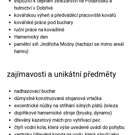
expozici k dějinám železářství na Podbrdsku a
hutnictví v Dobřívě
kovářskou výheň a předváděcí pracoviště kovářů
kovářské práce pod buchary
ruční práce na kovadlině
Hamernický den
pamětní síň Jindřicha Mošny (nachází se mimo areál
hamru)
zajímavosti a unikátní předměty
nadhazovací buchar
důmyslně konstruovaná stojanová vrtačka
excentrické nůžky na stříhání silných plátů železa
doplňkové hamernické stroje (brusky, dynamo)
dřevěný kazetový měch pro vyhřívací pec
čtyři vodní kola, která výše uvedené uvádí do pohybu
vantroky (dřevěná koryta na vodu, která slouží jako