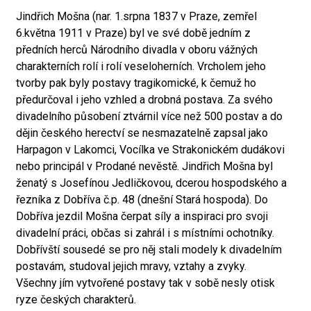
Jindřich Mošna (nar. 1.srpna 1837 v Praze, zemřel
6.května 1911 v Praze) byl ve své době jedním z
předních herců Národního divadla v oboru vážných
charakterních rolí i rolí veseloherních. Vrcholem jeho
tvorby pak byly postavy tragikomické, k čemuž ho
předurčoval i jeho vzhled a drobná postava. Za svého
divadelního působení ztvárnil více než 500 postav a do
dějin českého herectví se nesmazatelně zapsal jako
Harpagon v Lakomci, Vocílka ve Strakonickém dudákovi
nebo principál v Prodané nevěstě. Jindřich Mošna byl
ženatý s Josefínou Jedličkovou, dcerou hospodského a
řezníka z Dobříva č.p. 48 (dnešní Stará hospoda). Do
Dobříva jezdil Mošna čerpat síly a inspiraci pro svoji
divadelní práci, občas si zahrál i s místními ochotníky.
Dobřívští sousedé se pro něj stali modely k divadelním
postavám, studoval jejich mravy, vztahy a zvyky.
Všechny jím vytvořené postavy tak v sobě nesly otisk
ryze českých charakterů.