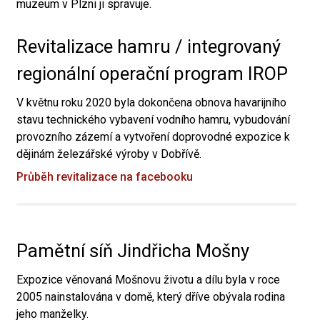
muzeum v Plzni ji spravuje.
Revitalizace hamru / integrovaný
regionální operační program IROP
V květnu roku 2020 byla dokončena obnova havarijního
stavu technického vybavení vodního hamru, vybudování
provozního zázemí a vytvoření doprovodné expozice k
dějinám železářské výroby v Dobřívě.
Průběh revitalizace na facebooku
Pamětní síň Jindřicha Mošny
Expozice věnovaná Mošnovu životu a dílu byla v roce
2005 nainstalována v domě, který dříve obývala rodina
jeho manželky.