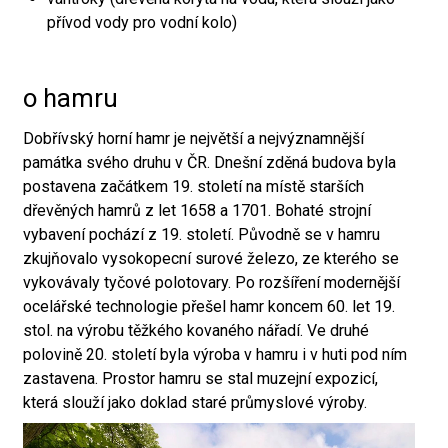
přívod vody pro vodní kolo)
o hamru
Dobřívský horní hamr je největší a nejvýznamnější
památka svého druhu v ČR. Dnešní zděná budova byla
postavena začátkem 19. století na místě starších
dřevěných hamrů z let 1658 a 1701. Bohaté strojní
vybavení pochází z 19. století. Původně se v hamru
zkujňovalo vysokopecní surové železo, ze kterého se
vykovávaly tyčové polotovary. Po rozšíření modernější
ocelářské technologie přešel hamr koncem 60. let 19.
stol. na výrobu těžkého kovaného nářadí. Ve druhé
polovině 20. století byla výroba v hamru i v huti pod ním
zastavena. Prostor hamru se stal muzejní expozicí,
která slouží jako doklad staré průmyslové výroby.