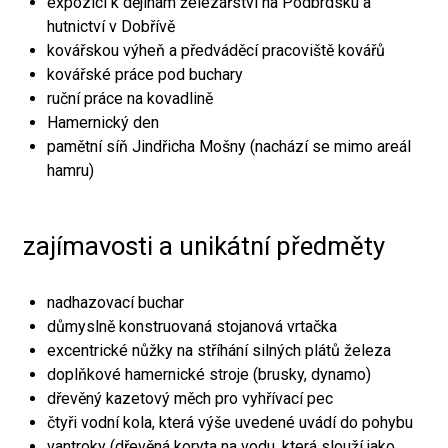
expozici k dějinám železářství na Podbrdsku a
hutnictví v Dobřívě
kovářskou výheň a předváděcí pracoviště kovářů
kovářské práce pod buchary
ruční práce na kovadlině
Hamernický den
pamětní síň Jindřicha Mošny (nachází se mimo areál
hamru)
zajímavosti a unikátní předměty
nadhazovací buchar
důmyslně konstruovaná stojanová vrtačka
excentrické nůžky na stříhání silných plátů železa
doplňkové hamernické stroje (brusky, dynamo)
dřevěný kazetový měch pro vyhřívací pec
čtyři vodní kola, která výše uvedené uvádí do pohybu
vantroky (dřevěná koryta na vodu, která slouží jako