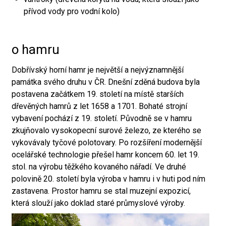
přívod vody pro vodní kolo)
o hamru
Dobřívský horní hamr je největší a nejvýznamnější
památka svého druhu v ČR. Dnešní zděná budova byla
postavena začátkem 19. století na místě starších
dřevěných hamrů z let 1658 a 1701. Bohaté strojní
vybavení pochází z 19. století. Původně se v hamru
zkujňovalo vysokopecní surové železo, ze kterého se
vykovávaly tyčové polotovary. Po rozšíření modernější
ocelářské technologie přešel hamr koncem 60. let 19.
stol. na výrobu těžkého kovaného nářadí. Ve druhé
polovině 20. století byla výroba v hamru i v huti pod ním
zastavena. Prostor hamru se stal muzejní expozicí,
která slouží jako doklad staré průmyslové výroby.