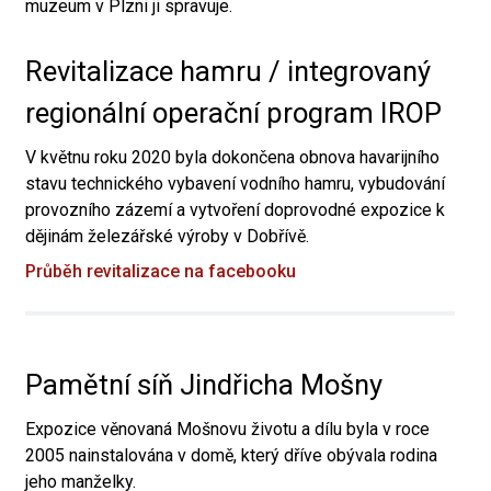
muzeum v Plzni ji spravuje.
Revitalizace hamru / integrovaný
regionální operační program IROP
V květnu roku 2020 byla dokončena obnova havarijního
stavu technického vybavení vodního hamru, vybudování
provozního zázemí a vytvoření doprovodné expozice k
dějinám železářské výroby v Dobřívě.
Průběh revitalizace na facebooku
Pamětní síň Jindřicha Mošny
Expozice věnovaná Mošnovu životu a dílu byla v roce
2005 nainstalována v domě, který dříve obývala rodina
jeho manželky.