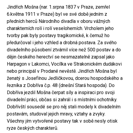
Jindřich Mošna (nar. 1.srpna 1837 v Praze, zemřel
6.května 1911 v Praze) byl ve své době jedním z
předních herců Národního divadla v oboru vážných
charakterních rolí i rolí veseloherních. Vrcholem jeho
tvorby pak byly postavy tragikomické, k čemuž ho
předurčoval i jeho vzhled a drobná postava. Za svého
divadelního působení ztvárnil více než 500 postav a do
dějin českého herectví se nesmazatelně zapsal jako
Harpagon v Lakomci, Vocílka ve Strakonickém dudákovi
nebo principál v Prodané nevěstě. Jindřich Mošna byl
ženatý s Josefínou Jedličkovou, dcerou hospodského a
řezníka z Dobříva č.p. 48 (dnešní Stará hospoda). Do
Dobříva jezdil Mošna čerpat síly a inspiraci pro svoji
divadelní práci, občas si zahrál i s místními ochotníky.
Dobřívští sousedé se pro něj stali modely k divadelním
postavám, studoval jejich mravy, vztahy a zvyky.
Všechny jím vytvořené postavy tak v sobě nesly otisk
ryze českých charakterů.