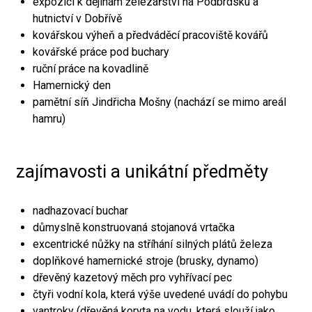
expozici k dějinám železářství na Podbrdsku a
hutnictví v Dobřívě
kovářskou výheň a předváděcí pracoviště kovářů
kovářské práce pod buchary
ruční práce na kovadlině
Hamernický den
pamětní síň Jindřicha Mošny (nachází se mimo areál
hamru)
zajímavosti a unikátní předměty
nadhazovací buchar
důmyslně konstruovaná stojanová vrtačka
excentrické nůžky na stříhání silných plátů železa
doplňkové hamernické stroje (brusky, dynamo)
dřevěný kazetový měch pro vyhřívací pec
čtyři vodní kola, která výše uvedené uvádí do pohybu
vantroky (dřevěná koryta na vodu, která slouží jako