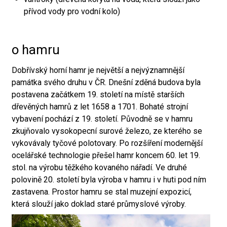
přívod vody pro vodní kolo)
o hamru
Dobřívský horní hamr je největší a nejvýznamnější
památka svého druhu v ČR. Dnešní zděná budova byla
postavena začátkem 19. století na místě starších
dřevěných hamrů z let 1658 a 1701. Bohaté strojní
vybavení pochází z 19. století. Původně se v hamru
zkujňovalo vysokopecní surové železo, ze kterého se
vykovávaly tyčové polotovary. Po rozšíření modernější
ocelářské technologie přešel hamr koncem 60. let 19.
stol. na výrobu těžkého kovaného nářadí. Ve druhé
polovině 20. století byla výroba v hamru i v huti pod ním
zastavena. Prostor hamru se stal muzejní expozicí,
která slouží jako doklad staré průmyslové výroby.