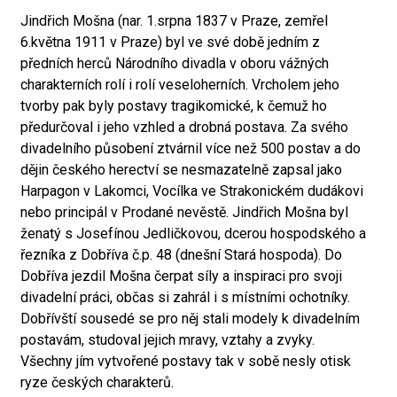
Jindřich Mošna (nar. 1.srpna 1837 v Praze, zemřel
6.května 1911 v Praze) byl ve své době jedním z
předních herců Národního divadla v oboru vážných
charakterních rolí i rolí veseloherních. Vrcholem jeho
tvorby pak byly postavy tragikomické, k čemuž ho
předurčoval i jeho vzhled a drobná postava. Za svého
divadelního působení ztvárnil více než 500 postav a do
dějin českého herectví se nesmazatelně zapsal jako
Harpagon v Lakomci, Vocílka ve Strakonickém dudákovi
nebo principál v Prodané nevěstě. Jindřich Mošna byl
ženatý s Josefínou Jedličkovou, dcerou hospodského a
řezníka z Dobříva č.p. 48 (dnešní Stará hospoda). Do
Dobříva jezdil Mošna čerpat síly a inspiraci pro svoji
divadelní práci, občas si zahrál i s místními ochotníky.
Dobřívští sousedé se pro něj stali modely k divadelním
postavám, studoval jejich mravy, vztahy a zvyky.
Všechny jím vytvořené postavy tak v sobě nesly otisk
ryze českých charakterů.