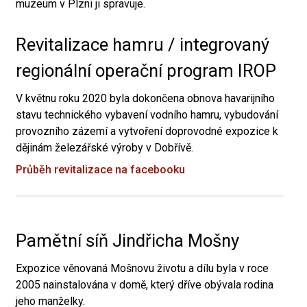
muzeum v Plzni ji spravuje.
Revitalizace hamru / integrovaný
regionální operační program IROP
V květnu roku 2020 byla dokončena obnova havarijního
stavu technického vybavení vodního hamru, vybudování
provozního zázemí a vytvoření doprovodné expozice k
dějinám železářské výroby v Dobřívě.
Průběh revitalizace na facebooku
Pamětní síň Jindřicha Mošny
Expozice věnovaná Mošnovu životu a dílu byla v roce
2005 nainstalována v domě, který dříve obývala rodina
jeho manželky.