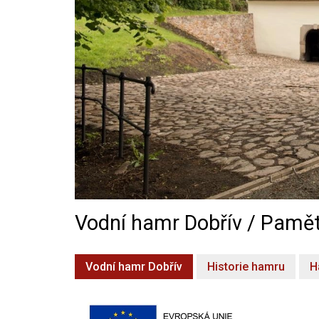
Vodní hamr Dobřív / Pamět
Vodní hamr Dobřív
Historie hamru
H