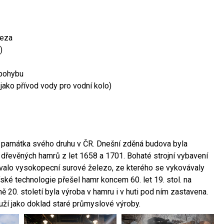
leza
)
 pohybu
 jako přívod vody pro vodní kolo)
ší památka svého druhu v ČR. Dnešní zděná budova byla
 dřevěných hamrů z let 1658 a 1701. Bohaté strojní vybavení
ovalo vysokopecní surové železo, ze kterého se vykovávaly
ské technologie přešel hamr koncem 60. let 19. stol. na
 20. století byla výroba v hamru i v huti pod ním zastavena.
ouží jako doklad staré průmyslové výroby.