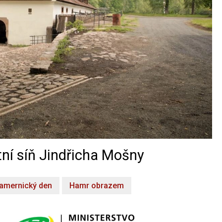
ní síň Jindřicha Mošny
amernický den
Hamr obrazem