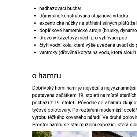
nadhazovací buchar
důmyslně konstruovaná stojanová vrtačka
excentrické nůžky na stříhání silných plátů že
doplňkové hamernické stroje (brusky, dynamo
dřevěný kazetový měch pro vyhřívací pec
čtyři vodní kola, která výše uvedené uvádí do
vantroky (dřevěná koryta na vodu, která slouží
o hamru
Dobřívský horní hamr je největší a nejvýznamněj
postavena začátkem 19. století na místě starších
pochází z 19. století. Původně se v hamru zkujň
tyčové polotovary. Po rozšíření modernější ocelář
výrobu těžkého kovaného nářadí. Ve druhé polovině
Prostor hamru se stal muzejní expozicí, která sl