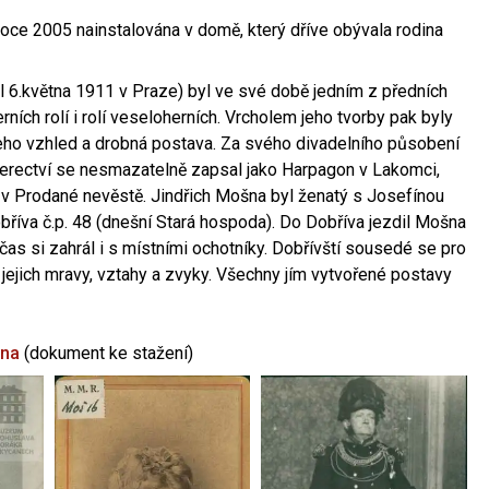
oce 2005 nainstalována v domě, který dříve obývala rodina
l 6.května 1911 v Praze) byl ve své době jedním z předních
ních rolí i rolí veseloherních. Vrcholem jeho tvorby pak byly
jeho vzhled a drobná postava. Za svého divadelního působení
 herectví se nesmazatelně zapsal jako Harpagon v Lakomci,
 v Prodané nevěstě. Jindřich Mošna byl ženatý s Josefínou
říva č.p. 48 (dnešní Stará hospoda). Do Dobříva jezdil Mošna
občas si zahrál i s místními ochotníky. Dobřívští sousedé se pro
 jejich mravy, vztahy a zvyky. Všechny jím vytvořené postavy
šna
(dokument ke stažení)