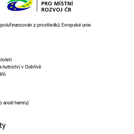
 spolufinancován z prostředků Evropské unie.
toletí
 hutnictví v Dobřívě
ářů
o areál hamru)
ty