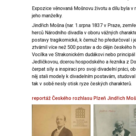
Expozice věnovaná Mošnovu životu a dílu byla v r
jeho manželky.
Jindřich Mošna (nar. 1.srpna 1837 v Praze, zemře
herců Národního divadla v oboru vážných charakter
postavy tragikomické, k čemuž ho předurčoval i 
ztvárnil více než 500 postav a do dějin českého
Vocílka ve Strakonickém dudákovi nebo principál
Jedličkovou, dcerou hospodského a řezníka z Dob
čerpat síly a inspiraci pro svoji divadelní práci, 
něj stali modely k divadelním postavám, studoval
tak v sobě nesly otisk ryze českých charakterů.
reportáž Českého rozhlasu Plzeň
Jindřich Mo