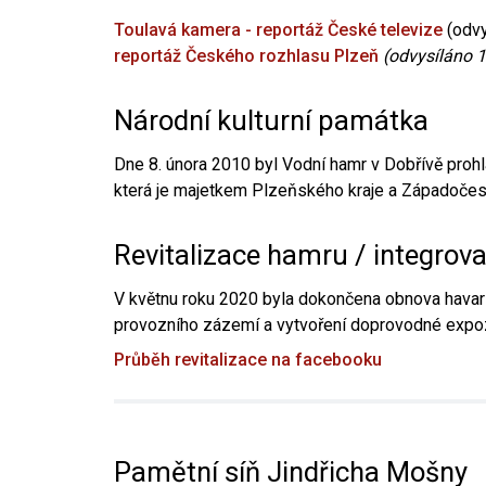
Toulavá kamera - reportáž České televize
(odvy
reportáž Českého rozhlasu Plzeň
(odvysíláno 1
Národní kulturní památka
Dne 8. února 2010 byl Vodní hamr v Dobřívě prohl
která je majetkem Plzeňského kraje a Západočesk
Revitalizace hamru / integrov
V květnu roku 2020 byla dokončena obnova havari
provozního zázemí a vytvoření doprovodné expoz
Průběh revitalizace na facebooku
Pamětní síň Jindřicha Mošny